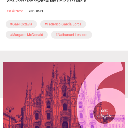
Lorca-kötet eseményértékű fakszimile kiadásáról ír.
László Ferenc
|
2025.06.24.
#Gaël Octavia
#Federico García Lorca
#Margaret McDonald
#Nathanael Lessore