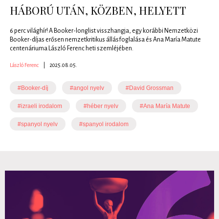
HÁBORÚ UTÁN, KÖZBEN, HELYETT
6 perc világhír! A Booker-longlist visszhangja, egy korábbi Nemzetközi
Booker-díjas erősen nemzetkritikus állásfoglalása és Ana María Matute
centenáriuma László Ferenc heti szemléjében.
László Ferenc
|
2025.08.05.
#Booker-díj
#angol nyelv
#David Grossman
#izraeli irodalom
#héber nyelv
#Ana María Matute
#spanyol nyelv
#spanyol irodalom