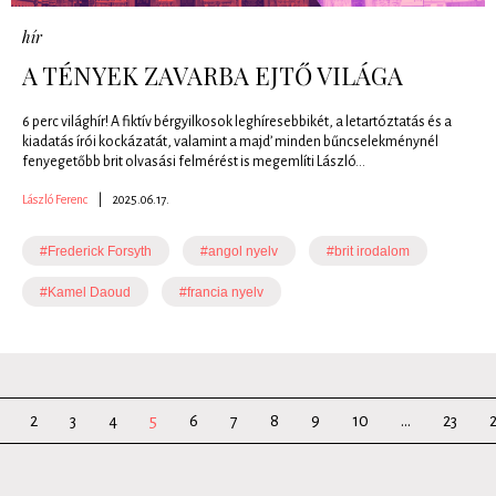
hír
A TÉNYEK ZAVARBA EJTŐ VILÁGA
6 perc világhír! A fiktív bérgyilkosok leghíresebbikét, a letartóztatás és a
kiadatás írói kockázatát, valamint a majd’ minden bűncselekménynél
fenyegetőbb brit olvasási felmérést is megemlíti László...
László Ferenc
|
2025.06.17.
#Frederick Forsyth
#angol nyelv
#brit irodalom
#Kamel Daoud
#francia nyelv
2
3
4
5
6
7
8
9
10
...
23