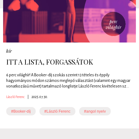
hír
ITT A LISTA, FORGASSÁTOK
6 perc világhír! A Booker-díj szokás szerint 13 tételes és éppily
hagyományos módon számos meglepő választást (valamint egy magyar
vonatkozású művet) tartalmazó longlistje László Ferenc kivételesen sz...
László Ferenc
|
2025.07.30.
#Booker-díj
#László Ferenc
#angol nyelv