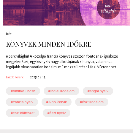
hír
KÖNYVEK MINDEN IDŐKRE
6 perc világhír! A közelgő francia könyves szezon fontosnak ígérkező
megjelenései, egy kis nyelv nagy alkotójának elhunyta, valamint a
legújabb olvashatatlan irodalmi mű megszületése László Ferenc het...
László Ferenc
|
2025.08.19.
#Amitav Ghosh
#indiai irodalom
#angol nyelv
#francia nyelv
#Aino Pervik
#észt irodalom
#észt költészet
#észt nyelv