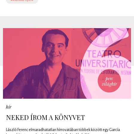
hír
NEKED ÍROM A KÖNYVET
László Ferenc elmaradhatatlan hírrovatában többek között egy García