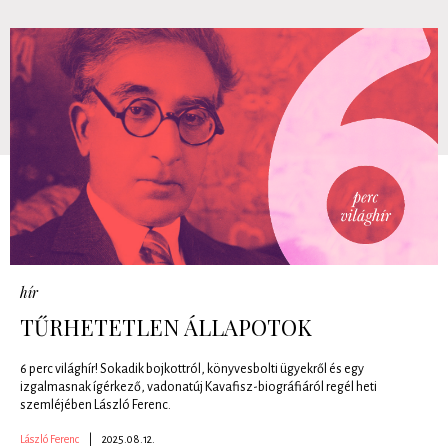
hír
TŰRHETETLEN ÁLLAPOTOK
6 perc világhír! Sokadik bojkottról, könyvesbolti ügyekről és egy
izgalmasnak ígérkező, vadonatúj Kavafisz-biográfiáról regél heti
szemléjében László Ferenc.
László Ferenc
|
2025.08.12.