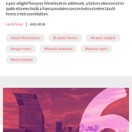
6 perc világhír! Könyves felmérések és adótervek, a tízéves sikerszerző és
újabb előzetes listák a francia irodalmi szezon beköszöntére László
Ferenc e heti szemléjében.
László Ferenc
|
2025.08.26.
#Zach Richardson
#László Ferenc
#6 perc világhír
#angol nyelv
#francia irodalom
#francia nyelv
#brit irodalom