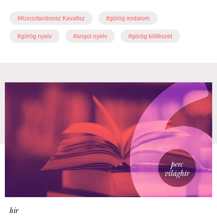
#Konsztantinosz Kavafisz
#görög irodalom
#görög nyelv
#angol nyelv
#görög költészet
hír