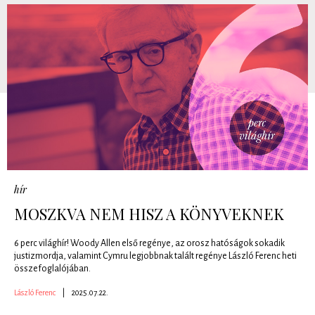
hír
MOSZKVA NEM HISZ A KÖNYVEKNEK
6 perc világhír! Woody Allen első regénye, az orosz hatóságok sokadik
justizmordja, valamint Cymru legjobbnak talált regénye László Ferenc heti
összefoglalójában.
László Ferenc
|
2025.07.22.