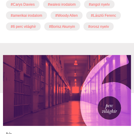
#Carys Davies
#walesi irodalom
#angol nyelv
#amerikai irodalom
#Woody Allen
#László Ferenc
#6 perc világhír
#Borisz Akunyin
#orosz nyelv