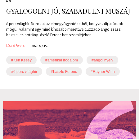
hír
GYALOGOLNI JÓ, SZABADULNI MUSZÁJ
6 perc világhír! Sorozat az elmegyógyintézetből, könyves díj a rácsok
mögül, valamint egy mind kínosabb méretűvé duzzadó angolszász
bestseller-botrány László Ferenc heti szemléjében.
László Ferenc
|
2025.07.15.
#Ken Kesey
#amerikai irodalom
#angol nyelv
#6 perc világhír
#László Ferenc
#Raynor Winn