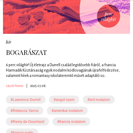
hír
BOGARÁSZAT
6 perc világhír! Új életrajz a Durrell család legidősebb fiáról, a francia
Harmadik Köztársaság egyik irodalmi ködlovagjának újrafelfedezése,
valamint hírek a romantasy iskolateremtő művét adaptáló so...
László Ferenc
|
2025.07.08.
#Lawrence Durrell
#angol nyelv
#brit irodalom
#Rebecca Yarros
#amerikai irodalom
#Remy de Gourmont
#francia irodalom
#francia nyelv