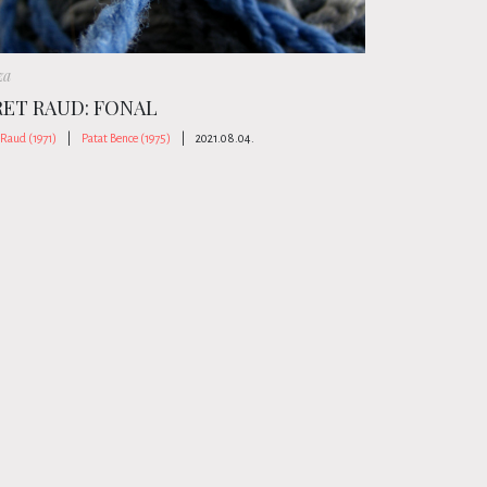
za
RET RAUD: FONAL
 Raud (1971)
|
Patat Bence (1975)
|
2021.08.04.