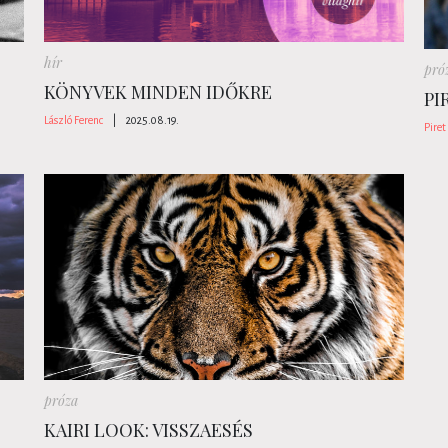
hír
pró
KÖNYVEK MINDEN IDŐKRE
PI
László Ferenc
|
2025.08.19.
Piret
próza
KAIRI LOOK: VISSZAESÉS