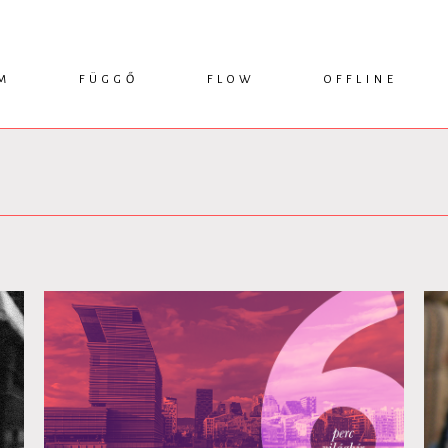
M
FÜGGŐ
FLOW
OFFLINE
ESSZÉ
HÍR
1749 KÖNYVEK
KRITIKA
INTERJÚ
RENDEZVÉNYEK
TANULMÁNY
MŰHELYNAPLÓ
PODCAST
IKSZEK
TOPLISTA