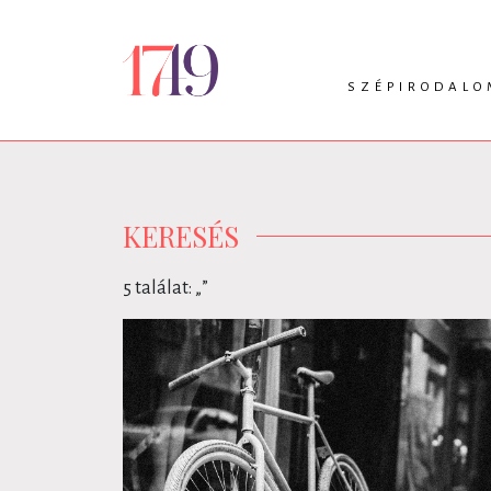
SZÉPIRODALO
INTRO
VERS
PRÓZA
DRÁMA
KERESÉS
5 találat: „
”