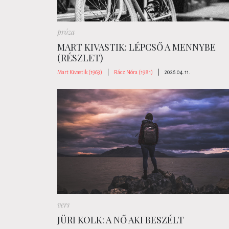
próza
MART KIVASTIK: LÉPCSŐ A MENNYBE
(RÉSZLET)
Mart Kivastik (1963)
|
Rácz Nóra (1981)
|
2026.04.11.
vers
JÜRI KOLK: A NŐ AKI BESZÉLT