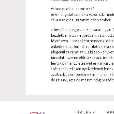
és lassan elhallgatott a szél.
és elhallgatott annak a városnak minde
és lassan elhallgatott minden ember.
a beszédnek egyszer csak valahogy má
kezdetben ott a negyedben, aztán ott 
földrészen – lassanként mindenki elhal
önkéntelenül, lomhán omlottak ki a száj
idegenül és váratlanul. aki épp könyve
táncolni a szeme előtt a szavak. tettek
leírtak pár lendületes ívet és kanyart, 
szótlanok, teljesen nyelvtelenek lettek
azoknak az embereknek, mindnek, kész
de az a nő, az a nő még mindig beszélt
RÓLUNK
IMP