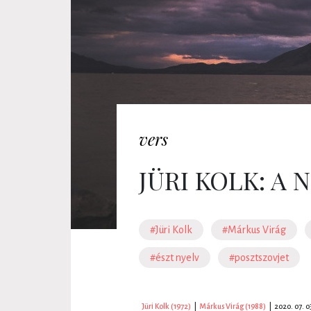
vers
JÜRI KOLK: A 
#Jüri Kolk
#Márkus Virág
#észt nyelv
#posztszovjet
Jüri Kolk (1972)
|
Márkus Virág (1988)
|
2020. 07. 0