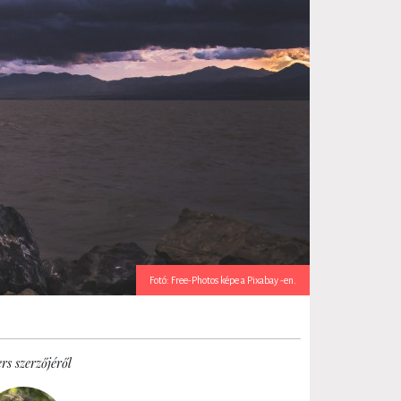
Fotó: Free-Photos képe a Pixabay -en.
rs szerzőjéről