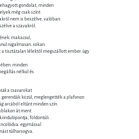
behagyott gondolat, minden
elyek még csak színt
król nem is beszélve. valóban:
szélve a szavakról.
nének: makacsul,
anul rugalmasan. sokan.
 a tisztátalan lélektől megszállott ember. úgy
hében: minden
egállás nélkül és
aták
a csavarokat
 a gerendák közül, meglengették a plafonon
ság arcából eltűnt minden szín.
 ablakon át ment
kiindulópontja, földöntúli
ancolódva. egymással
ást túlharsogva.