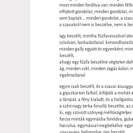
most minden fordítva van. minden fél
elfojtott gondolat, minden gondolat, m
sem kaptak … minden gondolat, a szava
a szavakról nem is beszélve, nem is be
úgy beszélt, mintha fűzfavesszővel üt
szívósan, lankadatlanul. kimondhatatl
minden gally együtt és egyenként. mint
beszélt,
ahogy egy fűzfa beszélne végtelen dü
ág, minden szél, minden zúgás külön. m
irgalmatlanul.
egyre csak beszélt, és a szavai
kiszagg
a gipszkarton falból, kifújták a mohát
a lámpát. a fény kialudt, és a hallgató
a színt nagy tarka fonallá beszélte, az
ki, egy szövött szőnyeg méltóságteljes 
furcsa minták egymásba fonódva, gub
harcolva. egymással megbékélve. egym
visszavága
, helyeselve. úgy beszélt.