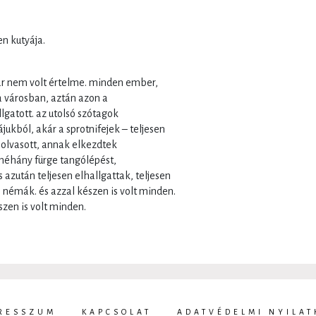
n kutyája.
r nem volt értelme. minden ember,
a városban, aztán azon a
lgatott. az utolsó szótagok
ukból, akár a sprotnifejek – teljesen
t olvasott, annak elkezdtek
 néhány fürge tangólépést,
és azután teljesen elhallgattak, teljesen
. némák. és azzal készen is volt minden.
en is volt minden.
.
RESSZUM
KAPCSOLAT
ADATVÉDELMI NYILAT