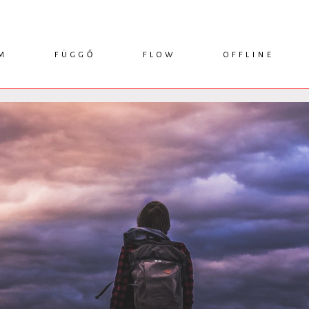
M
FÜGGŐ
FLOW
OFFLINE
ESSZÉ
HÍR
1749 KÖNYVEK
KRITIKA
INTERJÚ
RENDEZVÉNYEK
TANULMÁNY
MŰHELYNAPLÓ
PODCAST
IKSZEK
TOPLISTA