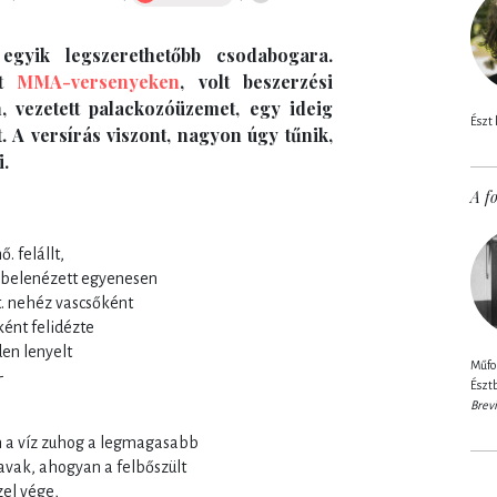
egyik legszerethetőbb csodabogara.
lt
MMA-versenyeken
, volt beszerzési
, vezetett palackozóüzemet, egy ideig
Észt 
. A versírás viszont, nagyon úgy tűnik,
.
A fo
. felállt,
t, belenézett egyenesen
. nehéz vascsőként
ként felidézte
en lenyelt
Műfor
-
Észtb
Brev
an a víz zuhog a legmagasabb
zavak, ahogyan a felbőszült
zel vége,