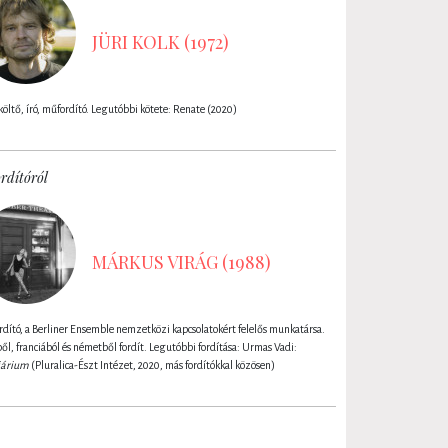
JÜRI KOLK (1972)
költő, író, műfordító. Legutóbbi kötete: Renate (2020)
rdítóról
MÁRKUS VIRÁG (1988)
dító, a Berliner Ensemble nemzetközi kapcsolatokért felelős munkatársa.
ől, franciából és németből fordít. Legutóbbi fordítása: Urmas Vadi:
iárium
(Pluralica-Észt Intézet, 2020, más fordítókkal közösen)