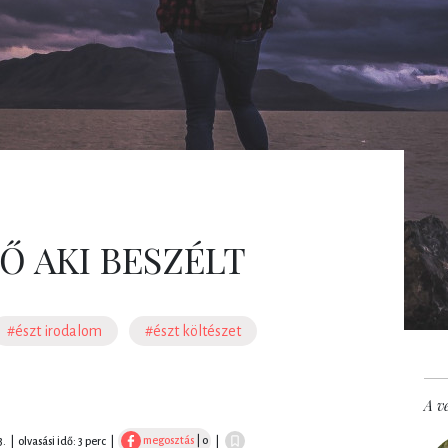
NŐ AKI BESZÉLT
#észt irodalom
#észt költészet
A ve
megosztás
| 0
3.
|
olvasási idő: 3 perc
|
|