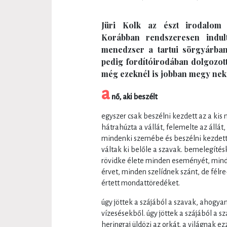
Jüri Kolk az észt irodalom 
Korábban rendszeresen indu
menedzser a tartui sörgyárban
pedig fordítóirodában dolgozott
még ezeknél is jobban megy neki
a
nő, aki beszélt
egyszer csak beszélni kezdett az a kis nő
hátrahúzta a vállát, felemelte az állá
mindenki szemébe és beszélni kezdett
váltak ki belőle a szavak. bemelegítés
rövidke élete minden eseményét, mind
érvet, minden szelídnek szánt, de félre
értett mondattöredéket.
úgy jöttek a szájából a szavak, ahogy
vízesésekből. úgy jöttek a szájából a s
heringraj üldözi az orkát. a világnak ez