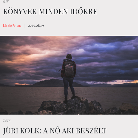
hír
KÖNYVEK MINDEN IDŐKRE
László Ferenc
|
2025.08.19.
vers
JÜRI KOLK: A NŐ AKI BESZÉLT