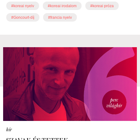
#koreai nyelv
#koreai irodalom
#koreai próza
#Goncourt-díj
#francia nyelv
hír