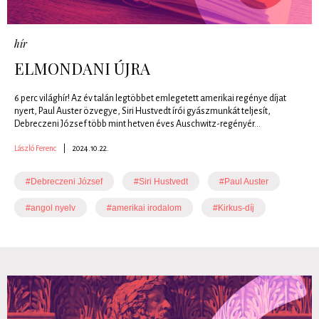
hír
ELMONDANI ÚJRA
6 perc világhír! Az év talán legtöbbet emlegetett amerikai regénye díjat
nyert, Paul Auster özvegye, Siri Hustvedt írói gyászmunkát teljesít,
Debreczeni József több mint hetven éves Auschwitz-regényér...
László Ferenc
|
2024.10.22.
#Debreczeni József
#Siri Hustvedt
#Paul Auster
#angol nyelv
#amerikai irodalom
#Kirkus-díj