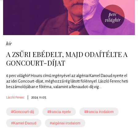
hír
A ZSŰRI EBÉDELT, MAJD ODAÍTÉLTE A
GONCOURT-DÍJAT
6 perc világhír! Houris című regényével az algériai Kamel Daoud nyerte el
az idei Goncourt-díjat, méghozzá rég látott fölénnyel. László Ferenc heti
beszámolójában e főtéma, valamint a Renaudot-díj vig...
László Ferenc
|
2024.11.05.
#Goncourt-díj
#francia nyelv
#francia irodalom
#Kamel Daoud
#algériai irodalom