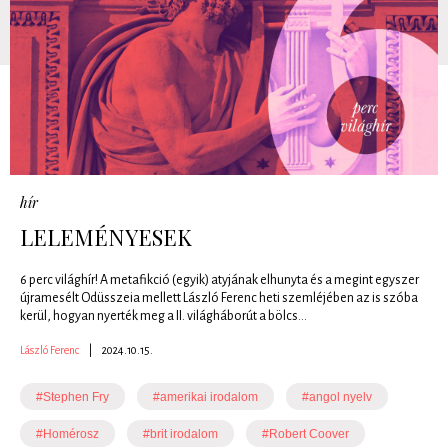
hír
LELEMÉNYESEK
6 perc világhír! A metafikció (egyik) atyjának elhunyta és a megint egyszer
újramesélt Odüsszeia mellett László Ferenc heti szemléjében az is szóba
kerül, hogyan nyerték meg a II. világháborút a bölcs...
László Ferenc
|
2024.10.15.
#Stephen Fry
#amerikai irodalom
#angol nyelv
#Homérosz
#brit irodalom
#Robert Coover