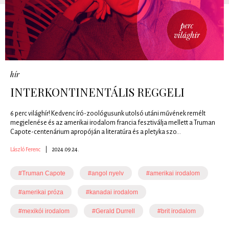
hír
INTERKONTINENTÁLIS REGGELI
6 perc világhír! Kedvenc író-zoológusunk utolsó utáni művének remélt
megjelenése és az amerikai irodalom francia fesztiválja mellett a Truman
Capote-centenárium apropóján a literatúra és a pletyka szo...
László Ferenc
|
2024.09.24.
#Truman Capote
#angol nyelv
#amerikai irodalom
#amerikai próza
#kanadai irodalom
#mexikói irodalom
#Gerald Durrell
#brit irodalom