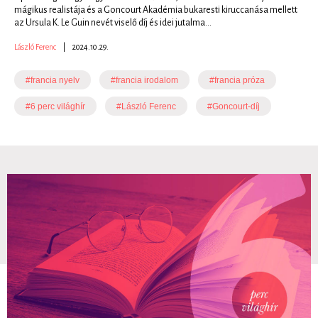
mágikus realistája és a Goncourt Akadémia bukaresti kiruccanása mellett
az Ursula K. Le Guin nevét viselő díj és idei jutalma...
László Ferenc
|
2024.10.29.
#francia nyelv
#francia irodalom
#francia próza
#6 perc világhír
#László Ferenc
#Goncourt-díj