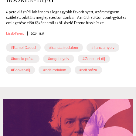
6 perc világhír! Habár nem a legnagyobb favorit nyert, azért mégsem
született orbitális meglepetés Londonban. A múlt heti Goncourt-győztes
emlegetése előtt főként erről szól László Ferenc friss hírsze...
László Ferenc
|
2024.11.13.
#Kamel Daoud
#francia irodalom
#francia nyelv
#francia próza
#angol nyelv
#Goncourt-díj
#Booker-díj
#brit irodalom
#brit próza