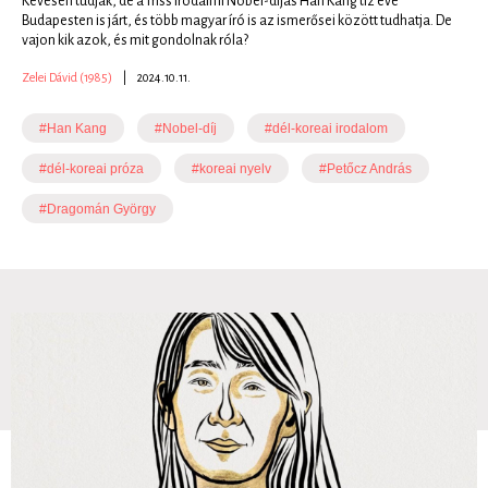
Kevesen tudják, de a friss irodalmi Nobel-díjas Han Kang tíz éve
Budapesten is járt, és több magyar író is az ismerősei között tudhatja. De
vajon kik azok, és mit gondolnak róla?
Zelei Dávid (1985)
|
2024.10.11.
#Han Kang
#Nobel-díj
#dél-koreai irodalom
#dél-koreai próza
#koreai nyelv
#Petőcz András
#Dragomán György