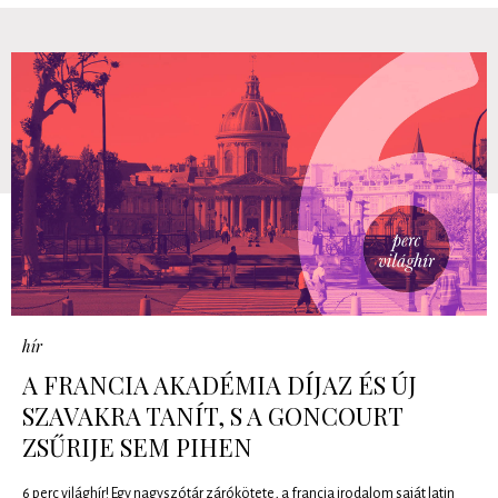
hír
A FRANCIA AKADÉMIA DÍJAZ ÉS ÚJ
SZAVAKRA TANÍT, S A GONCOURT
ZSŰRIJE SEM PIHEN
6 perc világhír! Egy nagyszótár zárókötete, a francia irodalom saját latin