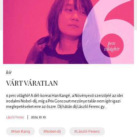
hír
VÁRT VÁRATLAN
6 perc világhír! A dél-koreai Han Kangé, a Növényevő szerzőjéé az idei
irodalmi Nobel-díj, míg a Prix Goncourt mezőnye talán nem ígér igazi
meglepetéseket erre az őszre. Díj hátán díj László Ferenc gy...
László Ferenc
|
2024.10.10.
#Han Kang
#Nobel-díj
#László Ferenc