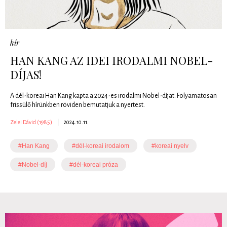
hír
HAN KANG AZ IDEI IRODALMI NOBEL-
DÍJAS!
A dél-koreai Han Kang kapta a 2024-es irodalmi Nobel-díjat. Folyamatosan
frissülő hírünkben röviden bemutatjuk a nyertest.
Zelei Dávid (1985)
|
2024.10.11.
#Han Kang
#dél-koreai irodalom
#koreai nyelv
#Nobel-díj
#dél-koreai próza