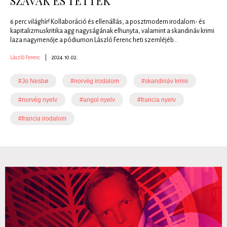
SZAVAK ÉS TETTEK
6 perc világhír! Kollaboráció és ellenállás, a posztmodern irodalom- és
kapitalizmuskritika agg nagyságának elhunyta, valamint a skandináv krimi
laza nagymenője a pódiumon László Ferenc heti szemléjéb...
László Ferenc
|
2024.10.02.
#Jo Nesbø
#norvég irodalom
#skandináv krimi
#norvég nyelv
#angol nyelv
#francia nyelv
#francia irodalom