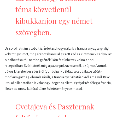
téma közvetlenül
kibukkanjon egy német
szövegben.
De sorolhatnám a többit is. Érdekes, hogy nálunk a francia anyag alig-alig
keltett figyelmet, még átabotában is alig esett szó az életműnek ezekről az
oldalhajtásairól, nemhogy értékükön feltűnhettek volna a honi
recepcióban. Szólhatnék még a pazar prózaversekről, az új motívumok
bűvös kiterebélyesedéséről (gondoljunk például a csodálatos
ablak-
motívum gazdag kibomlásáról), a francia nyelvi hatásokról s másról. Rilke
utolsó pillanataiban is valahogy idegen szellemi égtájak (és főleg a francia,
illetve az orosz kultúra) tükre és letéteményese marad.
Cvetajeva és Paszternak