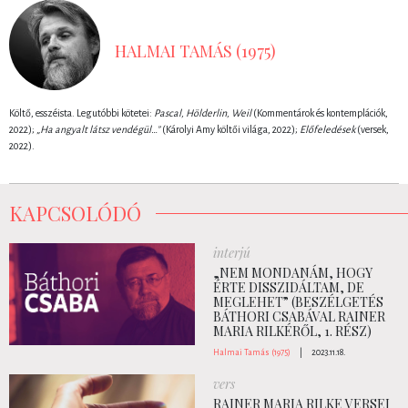
HALMAI TAMÁS (1975)
Költő, esszéista. Legutóbbi kötetei:
Pascal, Hölderlin, Weil
(Kommentárok és kontemplációk,
2022);
„Ha angyalt látsz vendégül…”
(Károlyi Amy költői világa, 2022);
Előfeledések
(versek,
2022).
KAPCSOLÓDÓ
interjú
„NEM MONDANÁM, HOGY
ÉRTE DISSZIDÁLTAM, DE
MEGLEHET” (BESZÉLGETÉS
BÁTHORI CSABÁVAL RAINER
MARIA RILKÉRŐL, 1. RÉSZ)
Halmai Tamás (1975)
|
2023.11.18.
vers
RAINER MARIA RILKE VERSEI