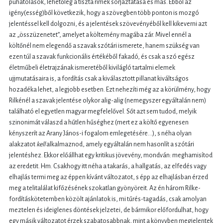
puhatolások, lehetőleg a tiszta rímek sorjáztatása és más. Ebből az
igény(esség)ből következik, hogy a szövegben több ponton is mozgó
jelentéssel kell dolgozni, és a jelentések szövevényéből kell kikeverni azt
az „összüzenetet”, amelyet a költemény magába zár. Mivel ennél a
költőnél nem elegendő a szavak szótári ismerete, hanem szükség van
ezen túl a szavak funkcionális értékéből fakadó, és csak a szó egész
életműbeli életrajzának ismeretéből kivilágló tartalmi elemek
ujjmutatásaira is, a fordítás csak a kiválasztott pillanat kiváltságos
hozadéka lehet, a legjobb esetben. Ezt nehezíti még az a körülmény, hogy
Rilkénél a szavak jelentése olykor alig-alig (nemegyszer egyáltalán nem)
található el egyetlen magyar megfelelővel. Sőt azt sem tudod, melyik
szinonimát válaszd a hűtlen hűséghez (mert ez a költő egyenesen
kényszerít az Arany János-i fogalom emlegetésére…), s néha olyan
alakzatot
kell
alkalmaznod, amely egyáltalán nem hasonlít a szótári
jelentéshez. Ekkor előállhat egy kritikus jövevény, mondván: meghamisítod
az eredetit. Hm. Csakhogy itt néha a takarás, a hallgatás, az elfedés vagy
elhajlás termi meg az éppen kívánt változatot, s épp az elhajlásban érzed
meg a telitalálat kifőzésének szokatlan gyönyöreit. Az én három Rilke-
fordításkötetemben közölt ajánlatok is, mi tűrés-tagadás, csak amolyan
meztelen és ideiglenes döntések jelzetei, de bármikor előfordulhat, hogy
egy másik változatot érzek szabatosabbnak, mint a könyvben megjelentek