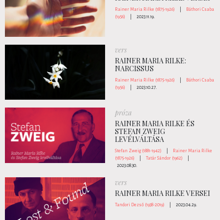
Rainer Maria Rilke (1875-1926)
|
Báthori Csaba
(1956)
|
2023.11.19.
vers
RAINER MARIA RILKE:
NARCISSUS
Rainer Maria Rilke (1875-1926)
|
Báthori Csaba
(1956)
|
2023.10.27.
próza
RAINER MARIA RILKE ÉS
STEFAN ZWEIG
LEVÉLVÁLTÁSA
Stefan Zweig (1881-1942)
|
Rainer Maria Rilke
(1875-1926)
|
Tatár Sándor (1962)
|
2023.08.30.
vers
RAINER MARIA RILKE VERSEI
Tandori Dezső (1938-2019)
|
2023.04.29.