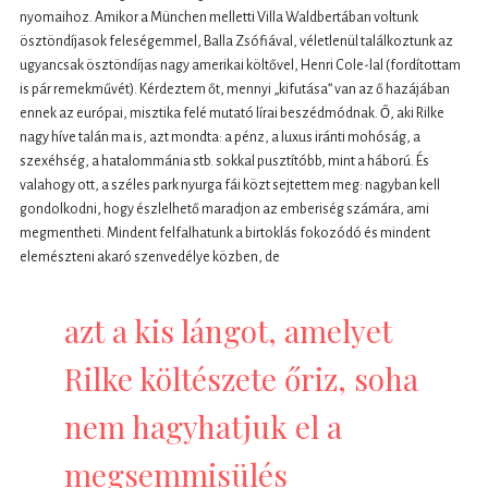
nyomaihoz. Amikor a München melletti Villa Waldbertában voltunk
ösztöndíjasok feleségemmel, Balla Zsófiával, véletlenül találkoztunk az
ugyancsak ösztöndíjas nagy amerikai költővel, Henri Cole-lal (fordítottam
is pár remekművét). Kérdeztem őt, mennyi „kifutása” van az ő hazájában
ennek az európai, misztika felé mutató lírai beszédmódnak. Ő, aki Rilke
nagy híve talán ma is, azt mondta:
a pénz, a luxus iránti mohóság, a
szexéhség, a hatalommánia stb. sokkal pusztítóbb, mint a háború.
És
valahogy ott, a széles park nyurga fái közt sejtettem meg: nagyban kell
gondolkodni, hogy észlelhető maradjon az emberiség számára, ami
megmentheti. Mindent felfalhatunk a birtoklás fokozódó és mindent
elemészteni akaró szenvedélye közben, de
azt a kis lángot, amelyet
Rilke költészete őriz, soha
nem hagyhatjuk el a
megsemmisülés