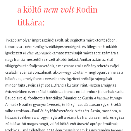
a költő
nem volt
Rodin
titkára;
inkább amolyan impresszáriója volt, aki segített a művek terítésében,
toborozta a német világ fizetőképes vendégeit, és főleg: minél inkább
igyekezett
vi, clam et precario
kamatoztatni saját művészete számára a
nagy francia mestertől szerzett alkotói tudást. Amikor aztán az első
világégés után Svájcba vetődik, s megtapasztalja néhány tehetős svájci
család mecénási vonzalmait, akkor – egy idő után – megfogan benne az a
hálaérzet, amely francia versekben is rögzíteni próbálja rajongását
mindenfajta „svájciság”, sőt a „francia kultúra” iránt. Hiszen amúgy az
évtizedekben ezer szállal kötődött a francia irodalomhoz (falta-habzsolta
Baudelaire-t), fordított is franciákat (Maurice de Guérin
A kentaur
ját, vagy
Anna de Noailles gyönyörű verseit, és főleg – csodálatosan egyenértékű
változatokban – Paul Valéry költészetének jó részét). Aztán, mondom, a
húszas években valahogy megáradt a vézna kis francia csermely, és egész
zúdulása jött magas rangú, valódi költői erőt árasztó apró poémáknak.
Ezek közül még életében, 1926-ban megjelent egy kis gyűjtemény
Vergers