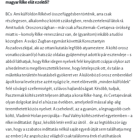
magyar Rilke elüt ezektől?
BCs: Ami külföldön Rilkével összefüggésben történik, arra csak
részlegesen, alkalomhoz kötött szükségben, rendszertelenül látok rá.
Amit tudok: Oroszországban – már csak a Paszternak–Cvetajeva-örökség
miatt is – komoly Rilke-reneszánsz van, de (gyanítom) inkább a tudósi
közegben. A svájci Zugban egymást követtük Konsztantyin
Aszadovszkijjal, aki az ottani kutatás legfőbb atyamestere. A költő orosz
vonatkozásairól jó hatszáz oldalas gyűjteményt adott ki pár esztendeje – s
abból láthatjuk, hogy Rilke idegen nyelvek felé kinyújtott csápjai olykor azt
a hiedelmet is megébresztették benne, hogy letelepszik ott, és talán a
műkritika területén hivatásbeli gyökeret ver. A különböző orosz emberekkel
ápolt korai levelezése azért nyűgöz le, mert előrevetíti „minden külföldek”
felé sóvárgó szellemiségét, szlávos hajlandóságait. Később, tudjuk,
Paszternak költészetét teljesen áthatja a korai Rilke-hang, és Cvetajevának
olyan dolgokat árul el a húszas években, amelyekről mással alig-alig
teremthetett közös nyelvet. A cseheknél, az a gyanúm, a legnagyobb cseh
költő, Vladimír Holan percipiálja – Paul Valéry költészetével egyetemben – a
rilkei indíttatást. (Igaz, később letér erről az útról… de az legtöbbször úgy
van, hogy a szabatos indíttatás nélkül saját egyedi útját sem találhatja meg
az ember.) Az angolszász világból csak találomra érek el utóhatások