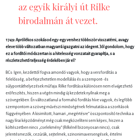
az egyik királyi út Rilke
birodalmán át vezet.
1749: Aprólékos szokásod egy-egy vershez többször visszatérni, avagy
eleve több változatban magyarrá igazgatni az idegent. Jól gondolom, hogy
ez a fordítói módszertan is a hitelesség vonzatait gyarapítja, s a
részletezhető teljesség érdekében jár el?
BCs: Igen, kezdettől fogva amondó vagyok, hogy a versfordítás a
felelősség, a befejezhetetlen modellálás és a szempont- és
súlypontáthelyezések műfaja. Rilke fordítása különösen nem el
vég
ezhető
erőfeszítés, hiszen a végén mindig új kezdetek nyílnak meg a
szövegekben. Én változatlanul a formahű fordítás híve vagyok, és legfőbb
szempontom a szöveg művészi minőségének felmutatása a szorítások
függvényében. A kisimított, hamari „megértésre” összpontosító technika a
nagy lírai képződményt még csak megközelíteni sem képes, hiszen a
költészetben nincs „cselekmény” (Rilkénél bizonyosan nincs), csak
jelentésmezők, cezúrák, sejtelmek, szinonimaversengések, értelmi