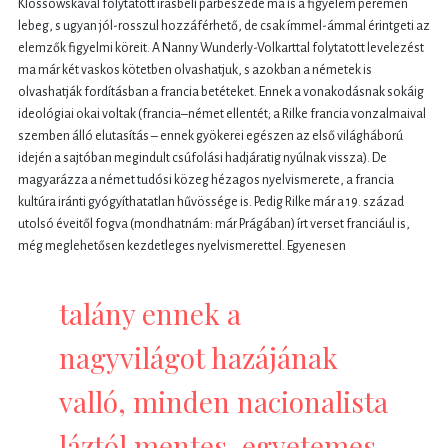
Klossowskával folytatott írásbeli párbeszéde ma is a figyelem peremén
lebeg, s ugyan jól-rosszul hozzáférhető, de csak ímmel-ámmal érintgeti az
elemzők figyelmi köreit. A Nanny Wunderly-Volkarttal folytatott levelezést
ma már két vaskos kötetben olvashatjuk, s azokban a németek is
olvashatják fordításban a francia betéteket. Ennek a vonakodásnak sokáig
ideológiai okai voltak (francia–német ellentét; a Rilke francia vonzalmaival
szemben álló elutasítás – ennek gyökerei egészen az első világháború
idején a sajtóban megindult csúfolási hadjáratig nyúlnak vissza). De
magyarázza a német tudósi közeg hézagos nyelvismerete, a francia
kultúra iránti gyógyíthatatlan hűvössége is. Pedig Rilke már a 19. század
utolsó éveitől fogva (mondhatnám: már Prágában) írt verset franciául is,
még meglehetősen kezdetleges nyelvismerettel. Egyenesen
talány ennek a
nagyvilágot hazájának
valló, minden nacionalista
láztól mentes, egyetemes