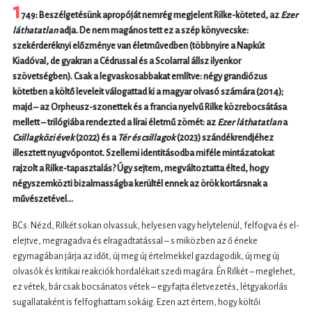
1
749: Beszélgetésünk apropóját nemrég megjelent Rilke-köteted, az
Ezer
láthatatlan
adja. De nem magános tett ez a szép könyvecske:
szekérderéknyi előzménye van életművedben (többnyire a Napkút
Kiadóval, de gyakran a Cédrussal és a Scolarral állsz ilyenkor
szövetségben). Csak a legvaskosabbakat említve: négy grandiózus
kötetben a költő leveleit válogattad ki a magyar olvasó számára (2014);
majd – az Orpheusz-szonettek és a francia nyelvű Rilke közrebocsátása
mellett – trilógiába rendezted a lírai életmű zömét: az
Ezer láthatatlan
a
Csillagközi évek
(2022) és a
Tér és csillagok
(2023) szándékrendjéhez
illesztett nyugvópontot. Szellemi identitásodba miféle mintázatokat
rajzolt a Rilke-tapasztalás? Úgy sejtem, megváltoztatta élted, hogy
négyszemközti bizalmasságba kerültél ennek az örök kortársnak a
művészetével…
BCs: Nézd, Rilkét sokan olvassuk, helyesen vagy helytelenül, felfogva és el-
elejtve, megragadva és elragadtatással – s miközben az ő éneke
egymagában járja az időt, új meg új értelmekkel gazdagodik, új meg új
olvasók és kritikai reakciók hordalékait szedi magára. Én Rilkét – meglehet,
ez vétek, bár csak bocsánatos vétek – egyfajta életvezetés, létgyakorlás
sugallataként is felfoghattam sokáig. Ezen azt értem, hogy költői