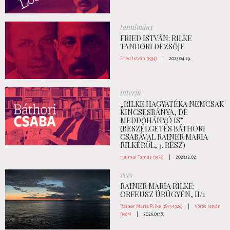
tanulmány
FRIED ISTVÁN: RILKE
TANDORI DEZSŐJE
Fried István (1934)
|
2023.04.29.
interjú
„RILKE HAGYATÉKA NEMCSAK
KINCSESBÁNYA, DE
MEDDŐHÁNYÓ IS”
(BESZÉLGETÉS BÁTHORI
CSABÁVAL RAINER MARIA
RILKÉRŐL, 3. RÉSZ)
Halmai Tamás (1975)
|
2023.12.02.
vers
RAINER MARIA RILKE:
ORFEUSZ ÜRÜGYÉN, II/1
Rainer Maria Rilke (1875-1926)
|
Vörös István
(1964)
|
2026.01.18.