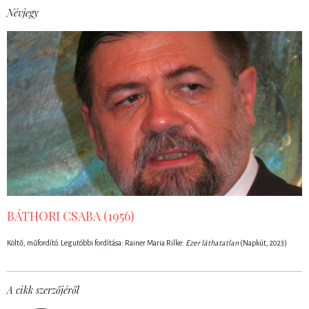
Névjegy
BÁTHORI CSABA (1956)
Költő, műfordító. Legutóbbi fordítása: R
ainer Maria Rilke:
Ezer láthatatlan
(Napkút, 2023)
A cikk szerzőjéről