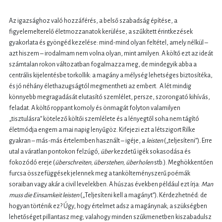
Az igazsághoz való hozzáférés, a belső szabadság építése, a
figyelemelterelő életmozzanatok kerülése, a szűkített érintkezések
gyakorlata és gyöngéd kezelése: mind-mind olyan feltétel, amely nélkül –
azt hiszem – irodalmam nem volna olyan, mint amilyen. A költő ezt az ideát
számtalan rokon változatban fogalmazza meg, de mindegyik abba a
centrális kijelentésbe torkollik: a magány a mélység lehetséges biztosítéka,
és jó néhány élethazugságtól megmentheti az embert. A lét mindig
könnyebb megragadását elutasító szemlélet, persze, szorongató kihívás,
feladat. A költő roppant komoly és önmagát folyton valamilyen
„tisztulásra” kötelező költői szemlélete és a lényegtől soha nem tágító
életmódja engem a mai napig lenyűgöz. Kifejezi ezt a létszigort Rilke
gyakran – más-más értelemben használt – igéje, a
leisten
(„teljesíteni”)
.
Erre
utal a váratlan pontokon felzúgó,
über
kezdetű igék sokasodása és
fokozódó ereje (
überschreiten, überstehen, überholen
stb.). Meghökkentően
furcsa összefüggések jelennek meg a tankölteményszerű poémák
soraiban vagy akár a civil levelekben. A húszas években például ezt írja:
Man
muss die Einsamkeit leisten
(„Teljesíteni kell a magányt”)
.
Kérdezhetnéd: de
hogyan történik ez? Úgy, hogy értelmet adsz a magánynak; a szükségben
lehetőséget pillantasz meg; valahogy minden szűkmenetben kiszabadulsz