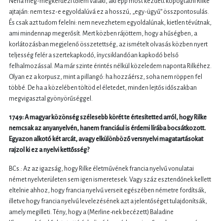
Néha meg-megkérdezi tőlem valaki, aki épp most kezdett kopogtatni Rilke
ajtaján: nem tesz-e egyoldalúvá ez a hosszú, „egy-ügyű” összpontosulás.
És csak azt tudom felelni: nem nevezhetem egyoldalúnak, kietlen tévútnak,
ami mindennap megerősít. Mert közben rájöttem, hogy a hűségben, a
korlátozásban megjelenő összetettség, az ismételt olvasás közben nyert
teljesség felér a szertekapkodó, ínycsiklandóan kapkodó belső
felhalmozással. Ma már szinte érintés nélkül közeledem naponta Rilkéhez.
Olyan ez a korpusz, mint a pillangó: ha hozzáérsz, soha nem röppen fel
többé. De ha a közelében töltöd el életedet, minden lejtős időszakban
megvigasztal gyönyörűséggel.
1749: A magyar közönség szélesebb körét te értesítetted arról, hogy Rilke
nemcsak az anyanyelvén, hanem franciául is érdemi lírába bocsátkozott.
Egyazon alkotó két arcát, avagy elkülönböző versnyelvi magatartásokat
rajzol ki ez a nyelvi kettősség?
BCs.: Az az igazság, hogy Rilke életművének francia nyelvű vonulatai
német nyelvterületen sem igen ismeretesek. Vagy száz esztendőnek kellett
eltelnie ahhoz, hogy francia nyelvű verseit egészében németre fordítsák,
illetve hogy francia nyelvű levelezésének azt a jelentőséget tulajdonítsák,
amely megilleti. Tény, hogy a (Merline
-
nek becézett) Baladine