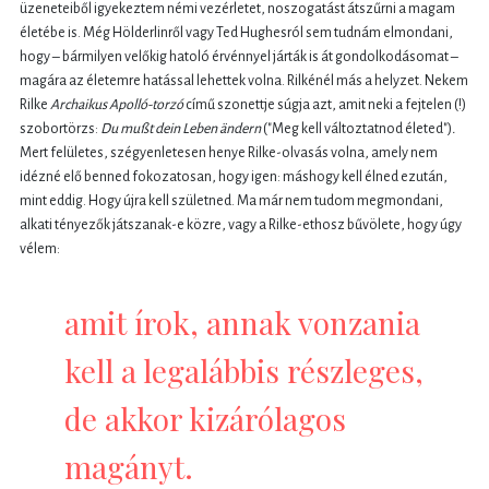
üzeneteiből igyekeztem némi vezérletet, noszogatást átszűrni a magam
életébe is. Még Hölderlinről vagy Ted Hughesról sem tudnám elmondani,
hogy – bármilyen velőkig hatoló érvénnyel járták is át gondolkodásomat –
magára az életemre hatással lehettek volna. Rilkénél más a helyzet. Nekem
Rilke
Archaikus Apolló-torzó
című szonettje súgja azt, amit neki a fejtelen (!)
szobortörzs:
Du mußt dein Leben ändern
("Meg kell változtatnod életed")
.
Mert felületes, szégyenletesen henye Rilke-olvasás volna, amely nem
idézné elő benned fokozatosan, hogy igen: máshogy kell élned ezután,
mint eddig. Hogy újra kell születned. Ma már nem tudom megmondani,
alkati tényezők játszanak-e közre, vagy a Rilke-ethosz bűvölete, hogy úgy
vélem:
amit írok, annak vonzania
kell a legalábbis részleges,
de akkor kizárólagos
magányt.