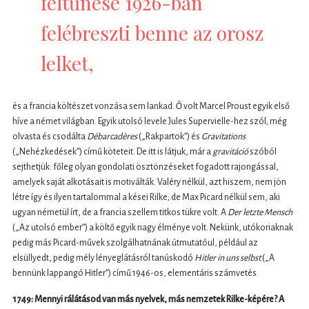
feltűnése 1926-ban
felébreszti benne az orosz
lelket,
és a francia költészet vonzása sem lankad. Ő volt Marcel Proust egyik első
híve a német világban. Egyik utolsó levele Jules Supervielle-hez szól; még
olvasta és csodálta
Débarcadères
(„Rakpartok”) és
Gravitations
(„Nehézkedések”) című köteteit. De itt is látjuk, már a
gravitáció
szóból
sejthetjük: főleg olyan gondolati ösztönzéseket fogadott rajongással,
amelyek saját alkotásait is motiválták. Valéry nélkül, azt hiszem, nem jön
létre így és ilyen tartalommal a kései Rilke; de Max Picard nélkül sem, aki
ugyan németül írt, de a francia szellem titkos tükre volt. A
Der letzte Mensch
(„Az utolsó ember”) a költő egyik nagy élménye volt. Nekünk, utókoriaknak
pedig más Picard-művek szolgálhatnának útmutatóul, például az
elsüllyedt, pedig mély lényeglátásról tanúskodó
Hitler in uns selbst
(„A
bennünk lappangó Hitler”) című 1946-os, elementáris számvetés.
1749: Mennyi rálátásod van más nyelvek, más nemzetek Rilke-képére? A