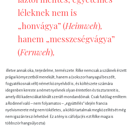
léleknek nem is
„honvágya” (
Heimweh
)
,
hanem „messzeségvágya”
(
Fernweh
)
,
illetve annak oka, terjedelme, természete. Rilke nemcsak a szűknek érzett
prágai környezetből menekült, hanem a (sokszor hanyagul beszélt,
fogyatékosnak vélt) német köznyelvből is, és költészete számára
idegenben kereste a német nyelvnek olyan érintetlen és tiszta tereit is,
amely illő kadenciákat kínált szeráfi mondandóinak. Csak futólag említem:
a Rodinnel való – nem folyamatos – „együttélés” idején francia
nyelvismerete még nem tökéletes, a költői tartalmak megközelítését még
nem igazán teszi lehetővé. Ez a tény is cáfolja (és ezt Rilke maga is
többször hangsúlyozta):