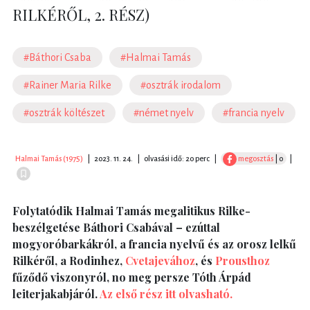
RILKÉRŐL, 2. RÉSZ)
#Báthori Csaba
#Halmai Tamás
#Rainer Maria Rilke
#osztrák irodalom
#osztrák költészet
#német nyelv
#francia nyelv
Halmai Tamás (1975)
|
2023. 11. 24.
|
olvasási idő: 20 perc
|
megosztás
| 0
|
Folytatódik Halmai Tamás megalitikus Rilke-
beszélgetése Báthori Csabával – ezúttal
mogyoróbarkákról, a francia nyelvű és az orosz lelkű
Rilkéről, a Rodinhez,
Cvetajevához
, és
Prousthoz
fűződő viszonyról, no meg persze Tóth Árpád
leiterjakabjáról.
Az első rész itt olvasható.