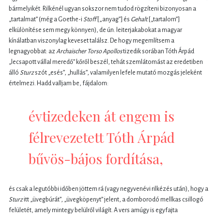
bármelyikét. Rilkénél ugyan sokszor nem tudod rögzíteni bizonyosan a
„tartalmat” (még a Goethe-i
Stoff
[„anyag”] és
Gehalt
[„tartalom”]
elkülönítése sem megy könnyen), de ún. leiterjakabokat a magyar
kínálatban viszonylag keveset találsz. De hogy megemlítsem a
legnagyobbat: az
Archaischer Torso Apollos
tizedik sorában Tóth Árpád
„lecsapott vállal meredő” kőről beszél, tehát szemlátomást az eredetiben
álló
Sturz
szót „esés”, „hullás”, valamilyen lefele mutató mozgás jeleként
értelmezi. Hadd valljam be, fájdalom:
évtizedeken át engem is
félrevezetett Tóth Árpád
bűvös-bájos fordítása,
és csak a legutóbbi időben jöttem rá (vagy negyvenévi rilkézés után), hogy a
Sturz
itt „üvegbúrát”, „üvegköpenyt” jelent, a domborodó mellkas csillogó
felületét, amely mintegy belülről világít. A vers amúgy is egyfajta