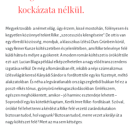
kockázata nélkül.
Megyek tovább: a német világ, úgy érzem, kissé mostohán, fölényesen és
kegyetlen közönnyel tekint Rilke „szecessziós kilengéseire”. De ott is van
egy ébredő közösség, mondjuk, a klasszikus ízlésű Durs Grünbein körül,
vagy Reiner Kunze költészetében és jelenlétében, ami Rilke televénye felé
küldi hátra és mélyre a gyökereit. A modern román költészet is örökölt tőle
ezt-azt: Lucian Blaga például elképzelhetetlen a nagy előd transzcendens
izgatása nélkül. De még a Romániában élt, inkább a népi szürrealizmus
ízlésvilágát kereső Kányádi Sándor is fordított tőle egy kis füzetnyit, méltó
alakzatokban. És néha a legváratlanabb országszegletből bukkan fel ez a
poszt-rilkés tónus, gyönyörű nekirugaszkodásokban. Emlékszem,
egészen meghökkentett, amikor – jó harminc esztendeje lehetett –
Sopronból egy kis kötetkét kaptam, Kerék Imre Rilke-fordításait. Szóval,
örökké fel lehet tenni a kérdést a Rilke felé vezető zarándokutakon:
biztosan tudod, hol vagyunk? Biztosan tudod, merre vezet a királyi út a
nagy költészet felé? Mert az ma sem kétséges: