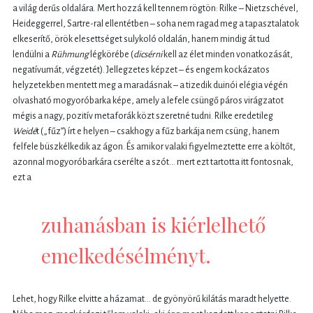
a világ derűs oldalára. Mert hozzá kell tennem rögtön: Rilke – Nietzschével,
Heideggerrel, Sartre-ral ellentétben – soha nem ragad meg a tapasztalatok
elkeserítő, örök elesettséget sulykoló oldalán, hanem mindig át tud
lendülni a
Rühmung
légkörébe (
dicsérni
kell az élet minden vonatkozását,
negatívumát, végzetét). Jellegzetes képzet – és engem kockázatos
helyzetekben mentett meg a maradásnak – a tizedik duinói elégia végén
olvasható mogyoróbarka képe, amely a lefele csüngő páros virágzatot
mégis a nagy, pozitív metaforák közt szeretné tudni. Rilke eredetileg
Weidé
t („fűz”) írt e helyen – csakhogy a fűz barkája nem csüng, hanem
felfele büszkélkedik az ágon. És amikor valaki figyelmeztette erre a költőt,
azonnal mogyoróbarkára cserélte a szót… mert ezt tartotta itt fontosnak,
ezt a
zuhanásban is kiérlelhető
emelkedésélményt.
Lehet, hogy Rilke elvitte a házamat… de gyönyörű kilátás maradt helyette.