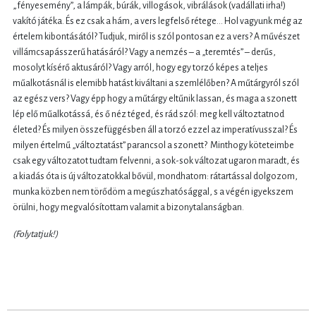
„fényesemény”, a lámpák, búrák, villogások, vibrálások (vadállati irha!)
vakító játéka. És ez csak a hám, a vers legfelső rétege… Hol vagyunk még az
értelem kibontásától? Tudjuk, miről is szól pontosan ez a vers? A művészet
villámcsapásszerű hatásáról? Vagy a nemzés – a „teremtés” – derűs,
mosolyt kísérő aktusáról? Vagy arról, hogy egy torzó képes a teljes
műalkotásnál is elemibb hatást kiváltani a szemlélőben? A műtárgyról szól
az egész vers? Vagy épp hogy a műtárgy eltűnik lassan, és maga a szonett
lép elő műalkotássá, és ő néz téged, és rád szól: meg kell változtatnod
életed? És milyen összefüggésben áll a torzó ezzel az imperatívusszal? És
milyen értelmű „változtatást” parancsol a szonett? Minthogy köteteimbe
csak egy változatot tudtam felvenni, a sok-sok változat ugaron maradt, és
a kiadás óta is új változatokkal bővül, mondhatom: rátartással dolgozom,
munka közben nem törődöm a megúszhatósággal, s a végén igyekszem
örülni, hogy megvalósítottam valamit a bizonytalanságban.
(Folytatjuk!)