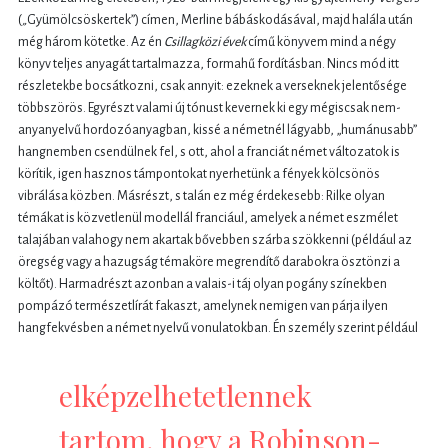
(
„
Gyümölcsöskertek”) címen, Merline bábáskodásával, majd halála után
még három kötetke. Az én
Csillagközi évek
című könyvem mind a négy
könyv teljes anyagát tartalmazza, formahű fordításban. Nincs mód itt
részletekbe bocsátkozni, csak annyit: ezeknek a verseknek jelentősége
többszörös. Egyrészt valami új tónust kevernek ki egy mégiscsak nem-
anyanyelvű hordozóanyagban, kissé a németnél lágyabb, „humánusabb”
hangnemben csendülnek fel, s ott, ahol a franciát német változatok is
körítik, igen hasznos támpontokat nyerhetünk a fények kölcsönös
vibrálása közben. Másrészt, s talán ez még érdekesebb: Rilke olyan
témákat is közvetlenül modellál franciául, amelyek a német eszmélet
talajában valahogy nem akartak bővebben szárba szökkenni (például az
öregség vagy a hazugság témaköre megrendítő darabokra ösztönzi a
költőt). Harmadrészt azonban a valais-i táj olyan pogány színekben
pompázó természetlírát fakaszt, amelynek nemigen van párja ilyen
hangfekvésben a német nyelvű vonulatokban. Én személy szerint például
elképzelhetetlennek
tartom, hogy a Robinson-