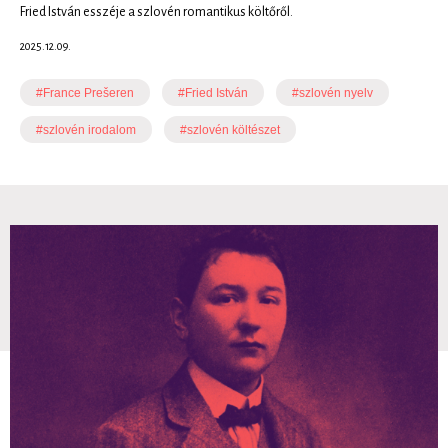
Fried István esszéje a szlovén romantikus költőről.
2025.12.09.
#France Prešeren
#Fried István
#szlovén nyelv
#szlovén irodalom
#szlovén költészet