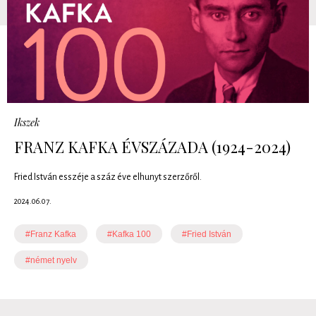
Ikszek
FRANZ KAFKA ÉVSZÁZADA (1924-2024)
Fried István esszéje a száz éve elhunyt szerzőről.
2024.06.07.
#Franz Kafka
#Kafka 100
#Fried István
#német nyelv