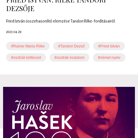
DEZSŐJE
Fried István összehasonlító elemzése Tandori Rilke-fordításairól.
2023.04.29.
#Rainer Maria Rilke
#Tandori Dezső
#Fried István
#osztrák költészet
#osztrák irodalom
#német nyelv