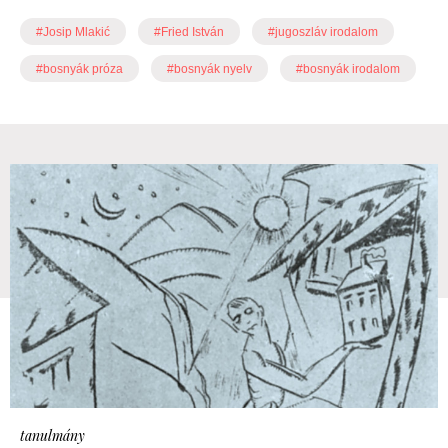
#Josip Mlakić
#Fried István
#jugoszláv irodalom
#bosnyák próza
#bosnyák nyelv
#bosnyák irodalom
tanulmány