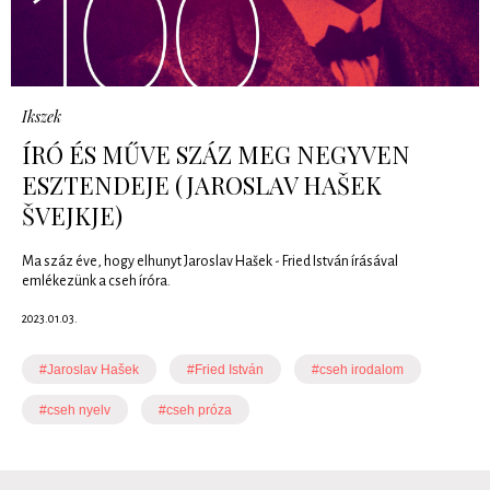
Ikszek
ÍRÓ ÉS MŰVE SZÁZ MEG NEGYVEN
ESZTENDEJE (JAROSLAV HAŠEK
ŠVEJKJE)
Ma száz éve, hogy elhunyt Jaroslav Hašek - Fried István írásával
emlékezünk a cseh íróra.
2023.01.03.
#Jaroslav Hašek
#Fried István
#cseh irodalom
#cseh nyelv
#cseh próza