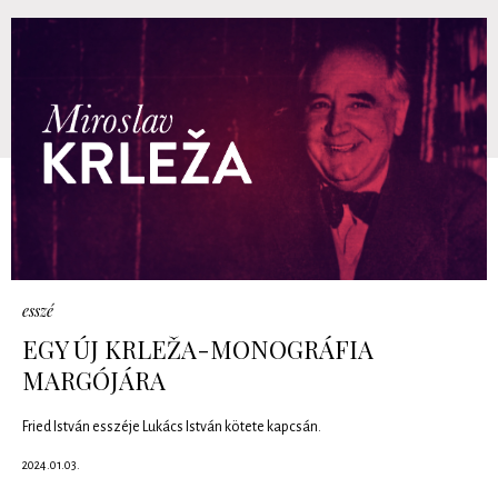
esszé
EGY ÚJ KRLEŽA-MONOGRÁFIA
MARGÓJÁRA
Fried István esszéje Lukács István kötete kapcsán.
2024.01.03.