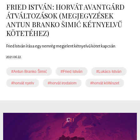
FRIED ISTVÁN: HORVÁT AVANTGÁRD
ÁTVÁLTOZÁSOK (MEGJEGYZÉSEK
ANTUN BRANKO ŠIMIĆ KÉTNYELVŰ
KÖTETÉHEZ)
Fried István írása egy nemrég megjelent kétnyelvű kötet kapcsán.
2021.06.22.
#Antun Branko Šimić
#Fried István
#Lukács István
#horvát nyelv
#horvát irodalom
#horvát költészet