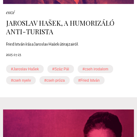
esszé
JAROSLAV HAŠEK, A HUMORIZÁLÓ
ANTI-TURISTA
Fried István írása Jaroslav Hašek útirajzairól.
2025.07.23.
#Jaroslav Hašek
#Száz Pál
#cseh irodalom
#cseh nyelv
#cseh próza
#Fried István