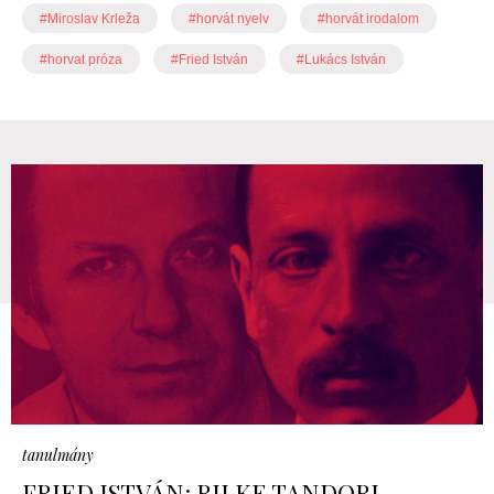
#Miroslav Krleža
#horvát nyelv
#horvát irodalom
#horvat próza
#Fried István
#Lukács István
tanulmány
FRIED ISTVÁN: RILKE TANDORI