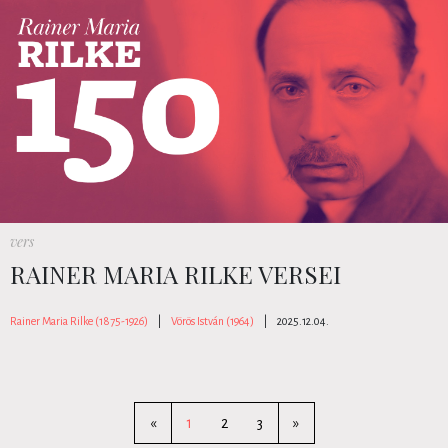
vers
RAINER MARIA RILKE VERSEI
Rainer Maria Rilke (1875-1926)
|
Vörös István (1964)
|
2025.12.04.
«
1
2
3
»