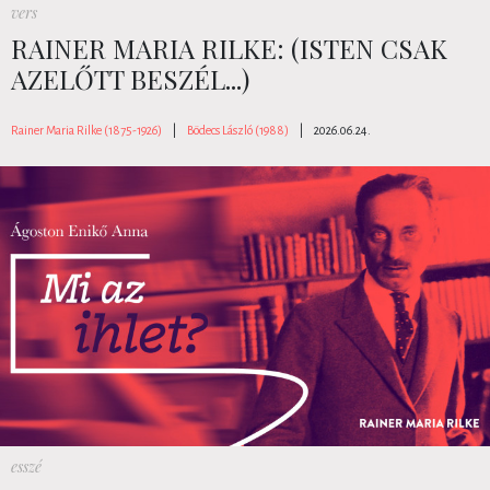
vers
RAINER MARIA RILKE: (ISTEN CSAK
AZELŐTT BESZÉL...)
Rainer Maria Rilke (1875-1926)
|
Bödecs László (1988)
|
2026.06.24.
esszé