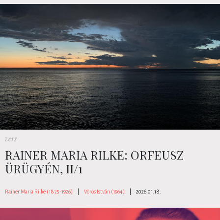
vers
RAINER MARIA RILKE: ORFEUSZ
ÜRÜGYÉN, II/1
Rainer Maria Rilke (1875-1926)
|
Vörös István (1964)
|
2026.01.18.