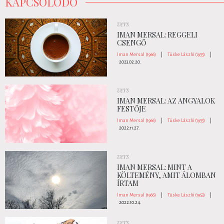
KAPCSOLÓDÓ
vers
IMAN MERSAL: REGGELI
CSENGŐ
Iman Mersal (1966)
|
Tüske László (1953)
|
2023.02.20.
vers
IMAN MERSAL: AZ ANGYALOK
FESTŐJE
Iman Mersal (1966)
|
Tüske László (1953)
|
2022.11.27.
vers
IMAN MERSAL: MINT A
KÖLTEMÉNY, AMIT ÁLOMBAN
ÍRTAM
Iman Mersal (1966)
|
Tüske László (1953)
|
2022.10.24.
vers