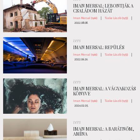
IMAN MERSAL: LEBONTJÁK A
CSALÁDOM HÁZÁT
Iman Mersal (1966)
|
Tüske László (1953)
|
2022.08.08.
vers
IMAN MERSAL: REPÜLÉS
Iman Mersal (1966)
|
Tüske László (1953)
|
2022.06.26.
vers
IMAN MERSAL: A VÁGYAKOZÁS
KÖNYVE
Iman Mersal (1966)
|
Tüske László (1953)
|
2024.02.05.
vers
IMAN MERSAL: A BARÁTNŐM,
AMÍNA