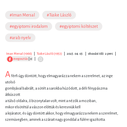
#Iman Mersal
#Tüske László
#egyiptomi irodalom
#egyiptomi költészet
#arab nyelv
Iman Mersal (1966)
|
Tüske László (1953)
|
2023. 04. 03.
|
olvasási idő: 2 perc
|
megosztás
| 0
|
A
férfi úgy döntött, hogy elmagyarázza nekem a szerelmet, az inge
utolsó
gombjával babrált, a sötét a sarokba húzódott, a déli fénypászma
átkúszott
a túlsó oldalra, ő bizonytalan volt, mint a nézők a moziban,
mikor elsötétül a vászon előttük és keresniük kell
a kijáratot, és úgy döntött akkor, hogy elmagyarázza nekem a szerelmet,
szemüvegben, aminek a szárait nagy gonddal a fülére igazította.