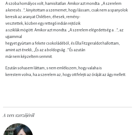
A szoba homályos volt, hamisítatlan. Amikor azt mondta: „A szerelem
a keresés…”, kinyitottam a szememet, hogy lássam, csak nem a spanyolok
keresik az aranyat Chilében, éhesek, remény-
vesztettek, közben egy rettegő indián rejtőzik
a sziklák mögött. Amikor azt mondta: „A szerelem elégedettség a …”, az
ujjaimmal
hegyet gyúrtam a fekete csokoládéból, és Ella Fitzgeraldot hallottam,
amint azt énekli, „És az a boldogság…” És azután
már nem képzeltem semmit.
Ezután sohasem láttam, s nem emlékszem, hogy valaha is
kerestem volna, ha a szerelem az, hogy ottfelejti az óráját az ágy mellett.
A vers szerzőjéről