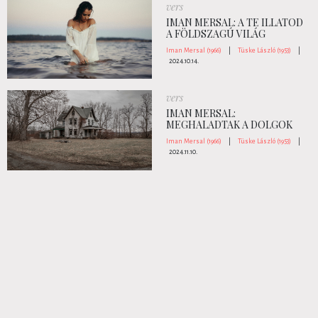
vers
IMAN MERSAL: A TE ILLATOD
A FÖLDSZAGÚ VILÁG
Iman Mersal (1966)
|
Tüske László (1953)
|
2024.10.14.
vers
IMAN MERSAL:
MEGHALADTAK A DOLGOK
Iman Mersal (1966)
|
Tüske László (1953)
|
2024.11.10.