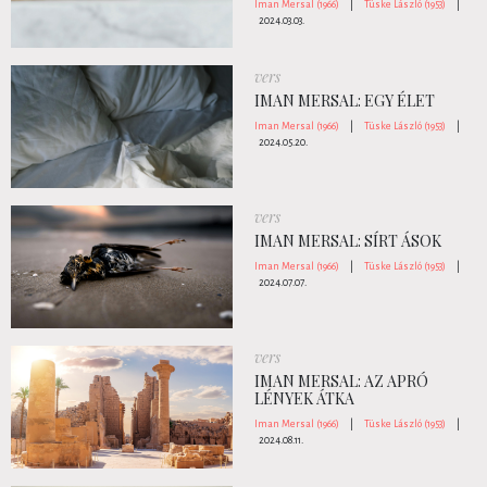
Iman Mersal (1966)
|
Tüske László (1953)
|
2024.03.03.
vers
IMAN MERSAL: EGY ÉLET
Iman Mersal (1966)
|
Tüske László (1953)
|
2024.05.20.
vers
IMAN MERSAL: SÍRT ÁSOK
Iman Mersal (1966)
|
Tüske László (1953)
|
2024.07.07.
vers
IMAN MERSAL: AZ APRÓ
LÉNYEK ÁTKA
Iman Mersal (1966)
|
Tüske László (1953)
|
2024.08.11.