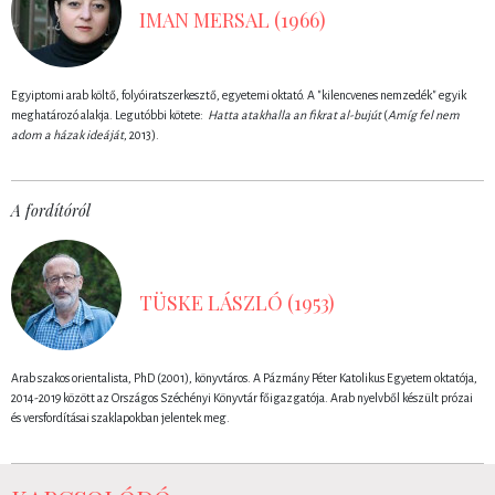
IMAN MERSAL (1966)
Egyiptomi arab költő, folyóiratszerkesztő, egyetemi oktató. A "kilencvenes nemzedék" egyik
meghatározó alakja. Legutóbbi kötete:
Hatta atakhalla an fikrat al-bujút
(
Amíg fel nem
adom a házak ideáját
, 2013).
A fordítóról
TÜSKE LÁSZLÓ (1953)
Arab szakos orientalista, PhD (2001), könyvtáros. A Pázmány Péter Katolikus Egyetem oktatója,
2014-2019 között az Országos Széchényi Könyvtár főigazgatója. Arab nyelvből készült prózai
és versfordításai szaklapokban jelentek meg.