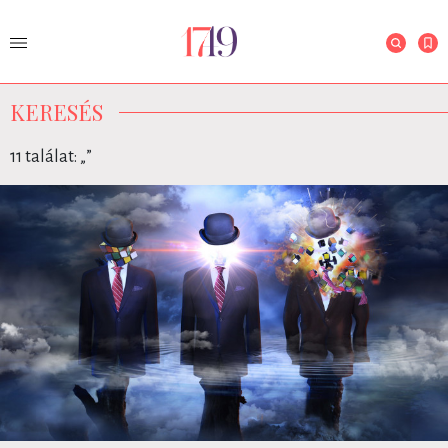
KERESÉS
11 találat: „
”