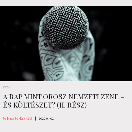
esszé
A RAP MINT OROSZ NEMZETI ZENE –
ÉS KÖLTÉSZET? (II. RÉSZ)
M. Nagy Miklós (1963)
|
2020.07.02.