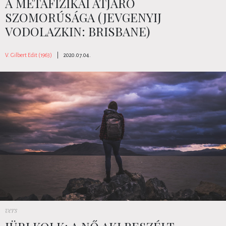
A METAFIZIKAI ÁTJÁRÓ
SZOMORÚSÁGA (JEVGENYIJ
VODOLAZKIN: BRISBANE)
V. Gilbert Edit (1963)
|
2020.07.04.
vers