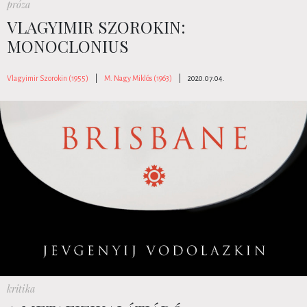
próza
VLAGYIMIR SZOROKIN:
MONOCLONIUS
Vlagyimir Szorokin (1955)
|
M. Nagy Miklós (1963)
|
2020.07.04.
kritika