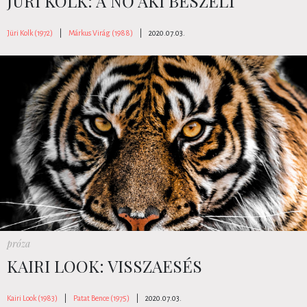
JÜRI KOLK: A NŐ AKI BESZÉLT
Jüri Kolk (1972)
|
Márkus Virág (1988)
|
2020.07.03.
próza
KAIRI LOOK: VISSZAESÉS
Kairi Look (1983)
|
Patat Bence (1975)
|
2020.07.03.