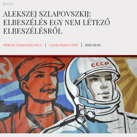
próza
ALEKSZEJ SZLAPOVSZKIJ:
ELBESZÉLÉS EGY NEM LÉTEZŐ
ELBESZÉLÉSRŐL
Alekszej Szlapovszkij (1957)
|
Gyürky Katalin (1976)
|
2020.09.09.