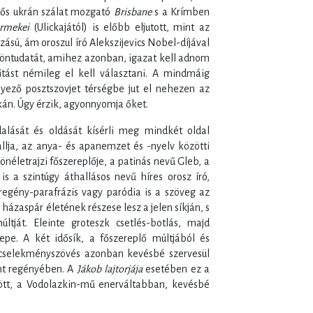
rős ukrán szálat mozgató
Brisbane
s a Krímben
ermekei
(Ulickajától) is előbb eljutott, mint az
sú, ám oroszul író Alekszijevics Nobel-díjával
 öntudatát, amihez azonban, igazat kell adnom
titást némileg el kell választani. A mindmáig
yező posztszovjet térségbe jut el nehezen az
kán. Úgy érzik, agyonnyomja őket.
lását és oldását kísérli meg mindkét oldal
llja, az anya- és apanemzet és -nyelv közötti
önéletrajzi főszereplője, a patinás nevű Gleb, a
 a szintúgy áthallásos nevű híres orosz író,
egény-parafrázis vagy paródia is a szöveg az
a házaspár életének részese lesz a jelen síkján, s
tját. Eleinte groteszk csetlés-botlás, majd
erepe. A két idősík, a főszereplő múltjából és
 cselekményszövés azonban kevésbé szervesül
ent regényében. A
Jákob lajtorjája
esetében ez a
ött, a Vodolazkin-mű enerváltabban, kevésbé