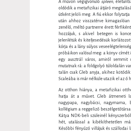
A művön végigvonuló
spleen
, életun
oldódik a metafizikai átjáró megtalás
útként jelöli meg. A fiú ekkor folytatj
után ahhoz visszatérve kimagaslóan s
zenélő, méltó partnerre érett férfikén
hozzájuk, s akivel betegen is konce
jelenlétük és kiteljesedésük korlátozo
kórja és a lány súlyos veseelégtelens
próbáikon valósul meg: a könyv címét 
egy ausztrál város, amiről semmit 
mutatnak rá: a földgolyó túloldalán va
talán csak Gleb anyja, akihez kötődik
Scaleába is már nélküle utazik el az ő 
Az otthon hiánya, a metafizikai otth
hatja át a művet. Gleb átmeneti l
nagypapa, nagybácsi, nagymama, ba
kollégium a reggeliző beszélgetőtársa
Kátya NDK-beli szüleinél kényszerből
hét, utalással a kibékíthetetlen má
Későbbi fényűző villájuk és szállodai 