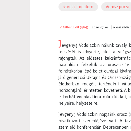
#orosz irodalom
#orosz próza
V. Gilbert Edit (1963)
|
2020. 07. 04.
|
olvasási idő: 
J
evgenyij Vodolazkin nálunk tavaly 
tetszését is elnyerte, akik a világs
rajongtak. Az előzetes kulcsinformác
hasonlóan felkeltik az orosz-szláv
felnőttkorba lépő kelet-európai kíván
járó generáció Ukrajna és Oroszország
életkorban megélt történelmi vált
horizontjáról érintetten követheti. A 
e körből Vodolazkinra már rátalált, 
helyeire, helyzeteire.
Jevgenyij Vodolazkin napjaink orosz 
hivatkozott szereplőjévé vált. A t
szemlélő konferencián Debrecenben ró