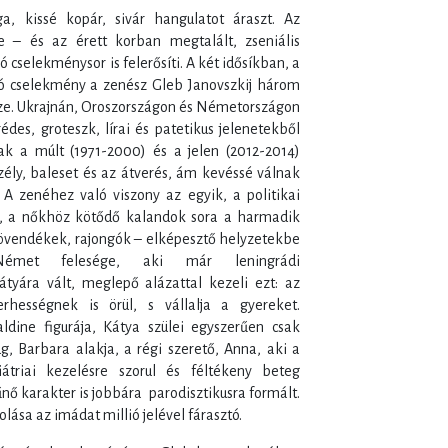
ga, kissé kopár, sivár hangulatot áraszt. Az
 – és az érett korban megtalált, zseniális
 cselekménysor is felerősíti. A két idősíkban, a
dó cselekmény a zenész Gleb Janovszkij három
ssze. Ukrajnán, Oroszországon és Németországon
édes, groteszk, lírai és patetikus jelenetekből
ak a múlt (1971-2000) és a jelen (2012-2014)
ély, baleset és az átverés, ám kevéssé válnak
 A zenéhez való viszony az egyik, a politikai
, a nőkhöz kötődő kalandok sora a harmadik
 növendékek, rajongók – elképesztő helyzetekbe
Német felesége, aki már leningrádi
yára vált, meglepő alázattal kezeli ezt: az
erhességnek is örül, s vállalja a gyereket.
dine figurája, Kátya szülei egyszerűen csak
, Barbara alakja, a régi szerető, Anna, aki a
hiátriai kezelésre szorul és féltékeny beteg
űnő karakter is jobbára parodisztikusra formált.
ása az imádat millió jelével fárasztó.