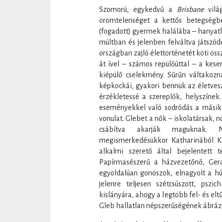
Szomorú, egykedvű a
Brisbane
vilá
örömtelenséget a kettős betegségbe
(fogadott) gyermek halálába – hanyatló
múltban és jelenben felváltva játszó
országban zajló élettörténetét köti ö
át ível – számos repülőúttal – a keser
kiépülő cselekmény. Sűrűn váltakozn
képkockái, gyakori bennük az életvesz
érzékletessé a szereplők, helyszínek.
eseményekkel való sodródás a másik
vonulat. Glebet a nők – iskolatársak,
csábítva akarják maguknak. 
megismerkedésükkor Katharinából Kát
alkalmi szerető által bejelentett t
Papírmasészerű a házvezetőnő, Geral
egyoldalúan gonoszok, elnagyolt a húg
jelenre teljesen szétcsúszott, pszic
kislányára, ahogy a legtöbb fel- és elt
Gleb hallatlan népszerűségének ábrázol