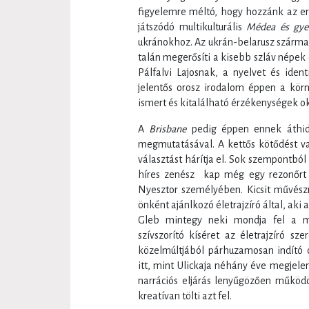
figyelemre méltó, hogy hozzánk az e
játszódó multikulturális
Médea és gy
ukránokhoz. Az ukrán-belarusz származá
talán megerősíti a kisebb szláv népek
Pálfalvi Lajosnak, a nyelvet és iden
jelentős orosz irodalom éppen a körn
ismert és kitalálható érzékenységek o
A
Brisbane
pedig éppen ennek áthida
megmutatásával. A kettős kötődést va
választást hárítja el. Sok szempontból 
híres zenész kap még egy rezonőrt is
Nyesztor személyében. Kicsit művészr
önként ajánlkozó életrajzíró által, aki 
Gleb mintegy neki mondja fel a múl
szívszorító kíséret az életrajzíró sz
közelmúltjából párhuzamosan indító
itt, mint Ulickaja néhány éve megjel
narrációs eljárás lenyűgözően működ
kreatívan tölti azt fel.