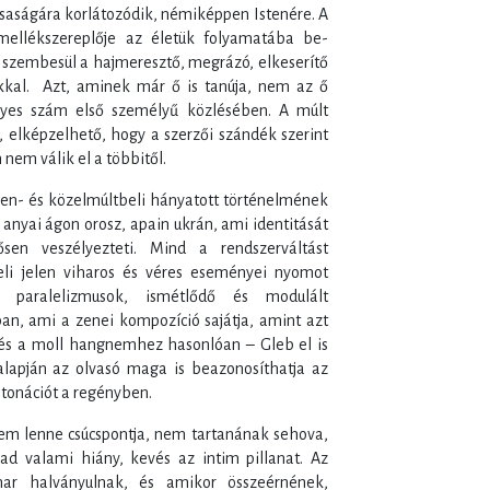
rsaságára korlátozódik, némiképpen Istenére. A
 mellékszereplője az életük folyamatába be-
n szembesül a hajmeresztő, megrázó, elkeserítő
okkal. Azt, aminek már ő is tanúja, nem az ő
gyes szám első személyű közlésében. A múlt
 elképzelhető, hogy a szerzői szándék szerint
 nem válik el a többitől.
len- és közelmúltbeli hányatott történelmének
ő anyai ágon orosz, apain ukrán, ami identitását
sen veszélyezteti. Mind a rendszerváltást
eli jelen viharos és véres eseményei nyomot
 paralelizmusok, ismétlődő és modulált
an, ami a zenei kompozíció sajátja, amint azt
 és a moll hangnemhez hasonlóan – Gleb el is
alapján az olvasó maga is beazonosíthatja az
tonációt a regényben.
em lenne csúcspontja, nem tartanának sehova,
ad valami hiány, kevés az intim pillanat. Az
ar halványulnak, és amikor összeérnének,