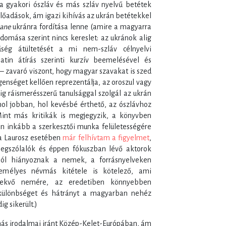
a gyakori ószláv és más szláv nyelvű betétek
előadások, ám igazi kihívás az ukrán betétekkel
bane
ukránra fordítása lenne (amire a magyarra
 tudomása szerint nincs kereslet: az ukránok alig
ség átültetését a mi nem-szláv célnyelvi
tin átírás szerinti kurzív beemelésével és
– zavaró viszont, hogy magyar szavakat is szed
genséget kellően reprezentálja, az oroszul vagy
g ráismerésszerű tanulsággal szolgál az ukrán
hol jobban, hol kevésbé érthető, az ószlávhoz
Mint más kritikák is megjegyzik, a könyvben
n inkább a szerkesztői munka felületességére
a a Laurosz esetében
már felhívtam a figyelmet
,
megszólalók és éppen fókuszban lévő aktorok
ól hiányoznak a nemek, a forrásnyelveken
emélyes névmás kitétele is kötelező, ami
elekvő nemére, az eredetiben könnyebben
 különbséget és hátrányt a magyarban nehéz
g sikerült.)
más irodalmai iránt Közép-Kelet-Európában, ám