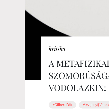
kritika
A METAFIZIKA
SZOMORÚSÁGA
VODOLAZKIN: 
#Gilbert Edit
#Jevgenyij Vodol