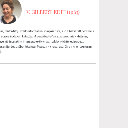
V. GILBERT EDIT (1963)
kus, műfordító, irodalomtörténész-komparatista, a PTE habilitált docense, a
rs orosz irodalom kutatója,
A perifériáról a centrum
című, 4-kötetes,
yelvű, interaktív, interszubjektív világirodalom-történeti sorozat
kesztője. Legutóbbi kötetete: Русская литература: Oпыт инопрочтения
).