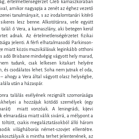
tság, értelmetlenségérzet Gleb kamaszkorában
ával, amikor nagyapja a zenét az éghez vezető
a zenei tanulmányait, s az irodalomtanári kitérő
ikeres lesz benne. Alkotótársra, vele együtt
t talál: ő Vera, a kamaszlány, aki betegen kerül
rtet adnak. Az értelmetlenségérzetet fizikai
ttsága jelenti. A férfi elhatalmasodó Parkinson-
ége miatt közös muzsikálásuk leginkább otthoni
is adó Brisbane mindvégig vágyott hely marad,
nem tudunk, csak lelkesen kitakart helyére
n, és csodálatos lehet. Soha nem jutnak el oda,
 – ahogy a Vera által vágyott olasz helységbe,
halála után a házaspár.
onra találás esélyének rezignált szomorúsága
akhelyei a hozzájuk kötődő személyek (egy
rát) miatt vonzóak. A leningrádi, kijevi
k elmaradása miatt válik sivárrá, a mélypont a
 töltött, csakis megaláztatásokból álló három
sodik világháborús német-szovjet ellentétre.
lakosztályaik is mintha terhet jelentenének, az