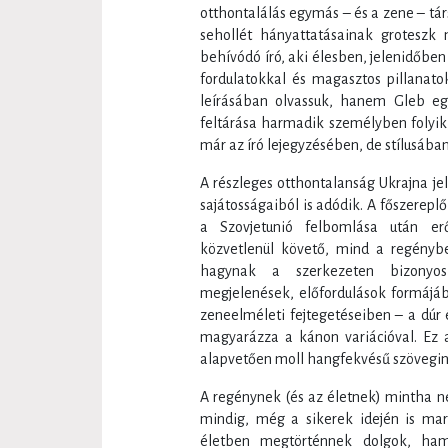
otthontalálás egymás – és a zene – tá
sehollét hányattatásainak groteszk
behívódó író, aki élesben, jelenidőbe
fordulatokkal és magasztos pillanat
leírásában olvassuk, hanem Gleb e
feltárása harmadik személyben folyik,
már az író lejegyzésében, de stílusában
A részleges otthontalanság Ukrajna je
sajátosságaiból is adódik. A főszerepl
a Szovjetunió felbomlása után erő
közvetlenül követő, mind a regényb
hagynak a szerkezeten bizonyos
megjelenések, előfordulások formájáb
zeneelméleti fejtegetéseiben – a dúr
magyarázza a kánon variációval. Ez 
alapvetően moll hangfekvésű szövegin
A regénynek (és az életnek) mintha n
mindig, még a sikerek idején is mar
életben megtörténnek dolgok, ham