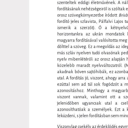
szenteltek eddigi életművének. A nál
fordításának nehézségeiről is szóltak 
orosz szövegkörnyezetbe íródott
Bris
fordító jeles szlavista, Pálfalvi Lajos
ismerik a szerzőt). Ő a kétnyelvű
horizontunkra az ukrán mondatok la
magyarra fordításával valósította meg 
dőlttel a szöveg. Ez a megoldás az ide
más szláv nyelven tudó olvasónak pedi
nyelv mibenlétéről: az orosz alapján 
közelebb maradt nyelvváltozatról. (
akadnak bőven sajtóhibák, ez azonba
utal. A fordítás jó, viszont, ahogy arr
ezúttal sem ad túl sok fogódzót a 
azonosításhoz. Minthogy a magyarb
viszont vannak, valamint ott a sz
jelenidőben ugyancsak utal a cs
azonosíthatóak a személyek. Ezt a
leküzdeni, s jelen fordításban sem mindi
Viszonylag csekély az érdeklődés egy