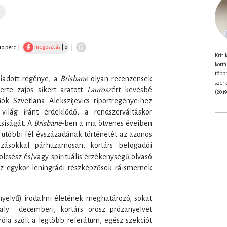
megosztás
| 0
10 perc
|
|
Kriti
kortá
többn
kiadott regénye, a
Brisbane
olyan recenzensek
szer
zerte zajos sikert aratott
Laurosz
ért kevésbé
(2019
iók Szvetlana Alekszijevics riportregényeihez
 világ iránt érdeklődő, a rendszerváltáskor
csiságát. A
Brisbane
-ben a ma ötvenes éveiben
 utóbbi fél évszázadának történetét az azonos
ozásokkal párhuzamosan, kortárs befogadói
bölcsész és/vagy spirituális érzékenységű olvasó
az egykor leningrádi részképzősök ráismernek
(nyelvű) irodalmi életének meghatározó, sokat
avaly decemberi, kortárs orosz prózanyelvet
la szólt a legtöbb referátum, egész szekciót