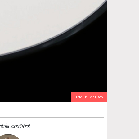
Fotó: Helikon Kiadó
itika szerzőjéről