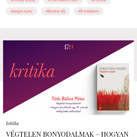
#angol nyelv
#Booker-díj
#Ír irodalom
kritika
VÉGTELEN BONYODALMAK – HOGYAN