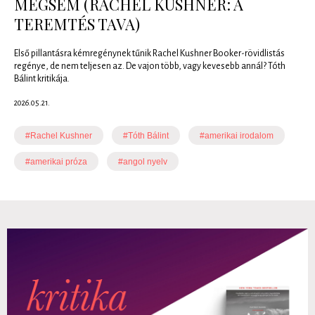
MÉGSEM (RACHEL KUSHNER: A ​
TEREMTÉS TAVA)
Első pillantásra kémregénynek tűnik Rachel Kushner Booker-rövidlistás
regénye, de nem teljesen az. De vajon több, vagy kevesebb annál? Tóth
Bálint kritikája.
2026.05.21.
#Rachel Kushner
#Tóth Bálint
#amerikai irodalom
#amerikai próza
#angol nyelv