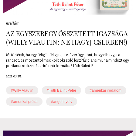
kritika
AZ EGYSZEREGY ÖSSZETETT IGAZSÁGA
(WILLY VLAUTIN: NE HAGYJ CSERBEN!)
Mi történik, ha egy félig ír, félig pajute lúzer úgy dönt, hogy elhagyja a
rancsot, és mostantól mexikói bokszoló lesz? És pláne mi, ha mindezt egy
portlandi rockzenész-író önti formába? Tóth Bálint P...
2022.07.28.
#Willy Vlautin
#Tóth Bálint Péter
#amerikai irodalom
#amerikai próza
#angol nyelv