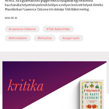
Mi lesz, ha a gyarmatosító gőggel érkező nyugatiak egy hedonista
bacchanália helyett kénytelenek belépni a mélyen lenézett helyiek életébe
Marokkóban? Lawrence Osborne írói debütje Tóth Bálint mérleg...
2022.08.30.
#Lawrence Osborne
#Tóth Bálint Péter
#brit irodalom
#brit próza
#angol nyelv