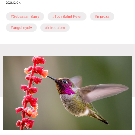
2021.12.07.
#Sebastian Barry
#Tóth Bálint Péter
#ír próza
#angol nyelv
#Ír irodalom