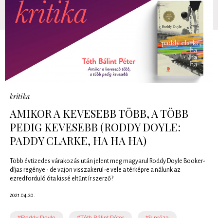
kritika
AMIKOR A KEVESEBB TÖBB, A TÖBB
PEDIG KEVESEBB (RODDY DOYLE:
PADDY CLARKE, HA HA HA)
Több évtizedes várakozás után jelent meg magyarul Roddy Doyle Booker-
díjas regénye - de vajon visszakerül-e vele a térképre a nálunk az
ezredforduló óta kissé eltűnt ír szerző?
2021.04.20.
#Roddy Doyle
#Tóth Bálint Péter
#ír próza