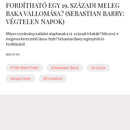
FORDÍTHATÓ EGY 19. SZÁZADI MELEG
BAKA VALLOMÁSA? (SEBASTIAN BARRY:
VÉGTELEN NAPOK)
Milyen szivárványcsaládot alapítanak a 19. századi ír bakák? Stílszerű-e
megenni Keresztelő János fejét? Sebastian Barry regényéről és
fordításáról.
2021.01.07.
#Tóth Bálint Péter
#Sebastian Barry
#ír próza
#angol nyelv
#Ír irodalom