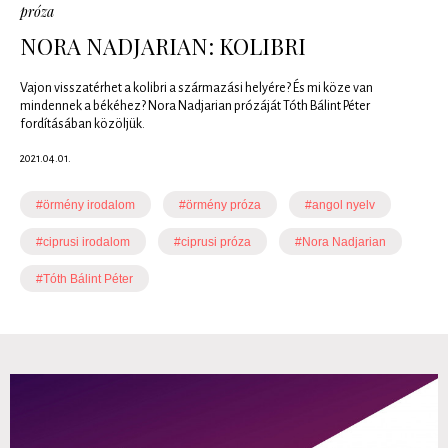
próza
NORA NADJARIAN: KOLIBRI
Vajon visszatérhet a kolibri a származási helyére? És mi köze van
mindennek a békéhez? Nora Nadjarian prózáját Tóth Bálint Péter
fordításában közöljük.
2021.04.01.
#örmény irodalom
#örmény próza
#angol nyelv
#ciprusi irodalom
#ciprusi próza
#Nora Nadjarian
#Tóth Bálint Péter