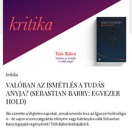
kritika
VALÓBAN AZ ISMÉTLÉS A TUDÁS
ANYJA? (SEBASTIAN BARRY: EGYEZER
HOLD)
Aki szerette a Végtelen napokat, annak ismerős lesz az Egyezer hold világa
is - de vajon a sorozatgyártás előnyére vagy hátrányára válik Sebastian
Barry legújabb regényének? Tóth Bálint kritikájából k...