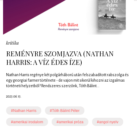
kritika
REMÉNYRE SZOMJAZVA (NATHAN
HARRIS: A VÍZ ÉDES ÍZE)
Nathan Harris regénye két polgárháború után felszabadított rabszolga és
egy georgiai farmer története - de vajon mit sikerül kihozni az izgalmas
történeti helyzetből? Rendszeres szerzőnk, Tóth Bálint...
2023.06.13.
#Nathan Harris
#Tóth Bálint Péter
#amerikai irodalom
#amerikai próza
#angol nyelv