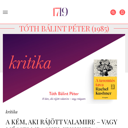
TÓTH BÁLINT PÉTER (1985)
kritika
A KÉM, AKI RÁJÖTT VALAMIRE – VAGY