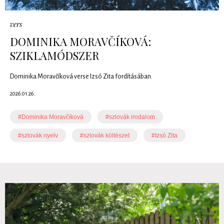
vers
DOMINIKA MORAVČÍKOVÁ:
SZIKLAMÓDSZER
Dominika Moravčíková verse Izsó Zita fordításában.
2026.01.26.
#Dominika Moravčíková
#szlovák irodalom
#szlovák nyelv
#szlovák költészet
#Izsó Zita