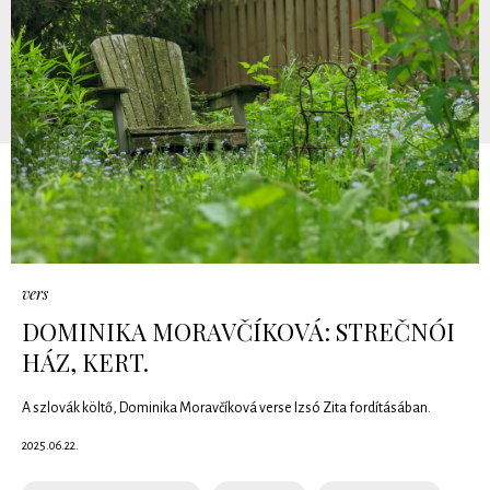
vers
DOMINIKA MORAVČÍKOVÁ: STREČNÓI
HÁZ, KERT.
A szlovák költő, Dominika Moravčíková verse Izsó Zita fordításában.
2025.06.22.