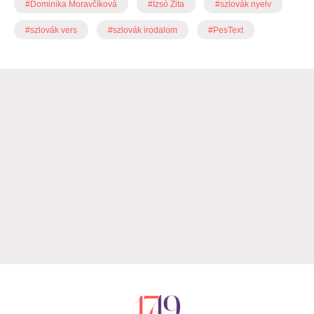
#Dominika Moravčíková
#Izsó Zita
#szlovák nyelv
#szlovák vers
#szlovák irodalom
#PesText