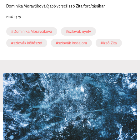
Dominika Moravčíková újabb versei Izsó Zita fordításában.
2026.07.19.
#Dominika Moravčíková
#szlovák nyelv
#szlovák költészet
#szlovák irodalom
#Izsó Zita