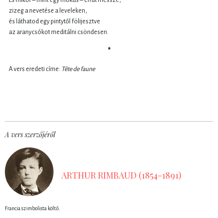
zizeg a nevetése a leveleken,
és láthatod egy pintytől fölijesztve
az aranycsókot meditálni csöndesen.
*
A vers eredeti címe:
Tête de faune
A vers szerzőjéről
ARTHUR RIMBAUD (1854-1891)
Francia szimbolista költő.