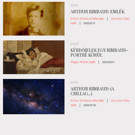
vers
ARTHUR RIMBAUD: EMLÉK
Arthur Rimbaud (1854-1891)
|
Lanczkor Gábor
(1981)
|
2023.07.17.
esszé
KÉRDŐJELEK EGY RIMBAUD-
PORTRÉ KÖRÜL
Magyar Miklós (1938)
|
2024.05.17.
vers
ARTHUR RIMBAUD: (A
CSILLAG...)
Arthur Rimbaud (1854-1891)
|
Lanczkor Gábor
(1981)
|
2026.07.26.