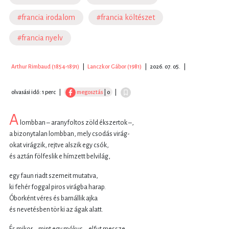
#francia irodalom
#francia költészet
#francia nyelv
Arthur Rimbaud (1854-1891)
|
Lanczkor Gábor (1981)
|
2026. 07. 05.
|
olvasási idő: 1 perc
|
megosztás
| 0
|
A
lombban – aranyfoltos zöld ékszertok –,
a bizonytalan lombban, mely csodás virág-
okat virágzik, rejtve alszik egy csók,
és aztán fölfeslik e hímzett belvilág,
egy faun riadt szemeit mutatva,
ki fehér foggal piros virágba harap.
Óborként véres és barnállik ajka
és nevetésben tör ki az ágak alatt.
És mikor – mint egy mókus – elfut messze,