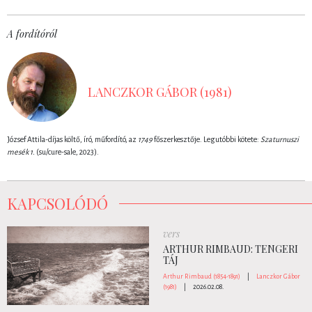
A fordítóról
LANCZKOR GÁBOR (1981)
József Attila-díjas költő, író, műfordító, az
1749
főszerkesztője. Legutóbbi kötete:
Szaturnuszi
mesék 1.
(su/cure-sale, 2023).
KAPCSOLÓDÓ
vers
ARTHUR RIMBAUD: TENGERI
TÁJ
Arthur Rimbaud (1854-1891)
|
Lanczkor Gábor
(1981)
|
2026.02.08.