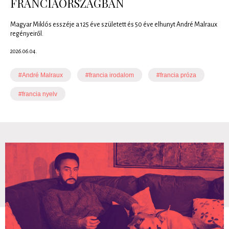
FRANCIAORSZÁGBAN
Magyar Miklós esszéje a 125 éve született és 50 éve elhunyt André Malraux
regényeiről.
2026.06.04.
#André Malraux
#francia irodalom
#francia próza
#francia nyelv