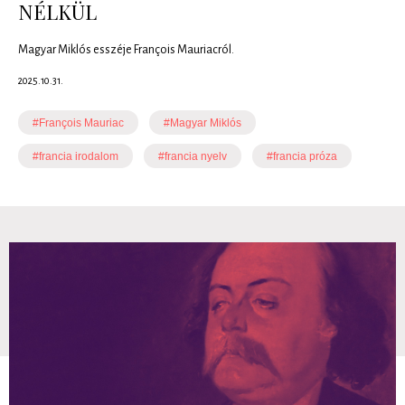
NÉLKÜL
Magyar Miklós esszéje François Mauriacról.
2025.10.31.
#François Mauriac
#Magyar Miklós
#francia irodalom
#francia nyelv
#francia próza