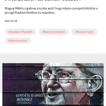
Magyar Miklós izgalmas esszéje arról, hogy milyen szerepet töltött be a
pezsgő Flaubert életében és műveiben.
2025.05.08.
#Gustave Flaubert
#francia irodalom
#francia nyelv
#francia próza