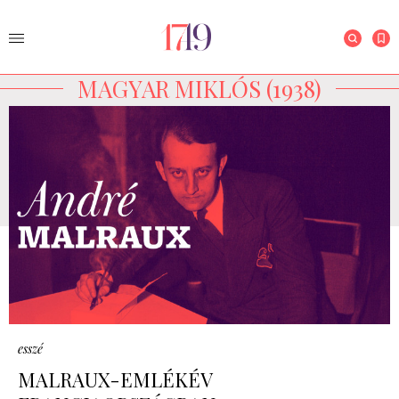
MAGYAR MIKLÓS (1938)
esszé
MALRAUX-EMLÉKÉV