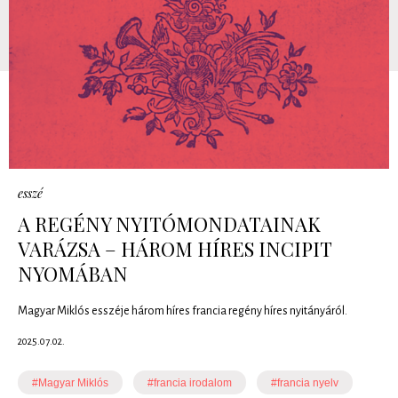
esszé
A REGÉNY NYITÓMONDATAINAK
VARÁZSA – HÁROM HÍRES INCIPIT
NYOMÁBAN
Magyar Miklós esszéje három híres francia regény híres nyitányáról.
2025.07.02.
#Magyar Miklós
#francia irodalom
#francia nyelv