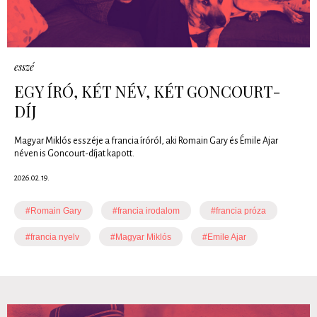
esszé
EGY ÍRÓ, KÉT NÉV, KÉT GONCOURT-
DÍJ
Magyar Miklós esszéje a francia íróról, aki Romain Gary és Émile Ajar
néven is Goncourt-díjat kapott.
2026.02.19.
#Romain Gary
#francia irodalom
#francia próza
#francia nyelv
#Magyar Miklós
#Emile Ajar