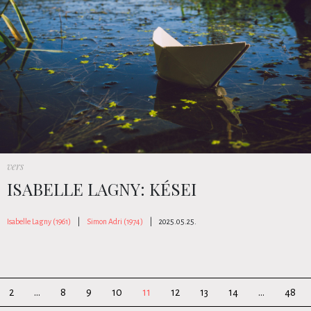
vers
ISABELLE LAGNY: KÉSEI
Isabelle Lagny (1961)
|
Simon Adri (1974)
|
2025.05.25.
2
...
8
9
10
11
12
13
14
...
48