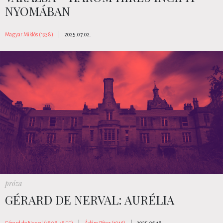
NYOMÁBAN
Magyar Miklós (1938)
|
2025.07.02.
próza
GÉRARD DE NERVAL: AURÉLIA
Gérard de Nerval (1808-1855)
|
Ádám Péter (1946)
|
2025.06.18.