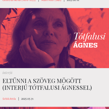
interjú
ELTŰNNI A SZÖVEG MÖGÖTT
(INTERJÚ TÓTFALUSI ÁGNESSEL)
Sirbik Attila
|
2025.05.31.