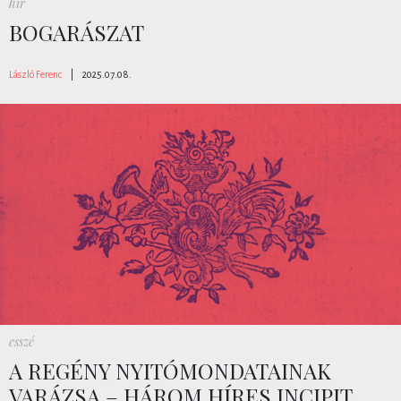
hír
BOGARÁSZAT
László Ferenc
|
2025.07.08.
esszé
A REGÉNY NYITÓMONDATAINAK
VARÁZSA – HÁROM HÍRES INCIPIT