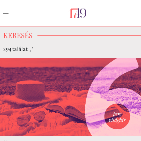
KERESÉS
294 találat: „
”