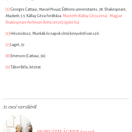
[5]
Georges Cattaui,
Marcel Proust
, Éditions universitaires, 38. Shakespeare,
Macbeth
, 5.5. Kállay Géza fordítása.
Macbeth (Kállay Géza 2014) · Magyar
Shakespeare Archívum (béta verzió) (ppke.hu)
[6]
Hésziodosz, Munkák és napok című könyvéről van szó.
[7]
Laget, 37.
[8]
Emerson (Cattaui, 36)
[9]
Tábor Béla, kézirat.
Az esszé szerzőjéről
HORVÁTH ÁGNES (1949)