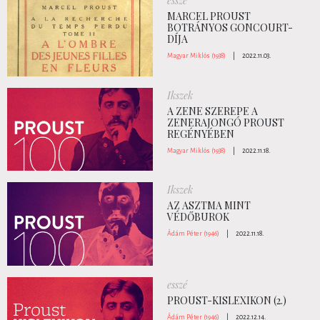
esszé
MARCEL PROUST
BOTRÁNYOS GONCOURT-
DÍJA
Magyar Miklós (1938)
|
2022.11.03.
Ikszek
A ZENE SZEREPE A
ZENERAJONGÓ PROUST
REGÉNYÉBEN
Magyar Miklós (1938)
|
2022.11.18.
Ikszek
AZ ASZTMA MINT
VÉDŐBUROK
Ádám Péter (1946)
|
2022.11.18.
esszé
PROUST-KISLEXIKON (2.)
Ádám Péter (1946)
|
2022.12.14.