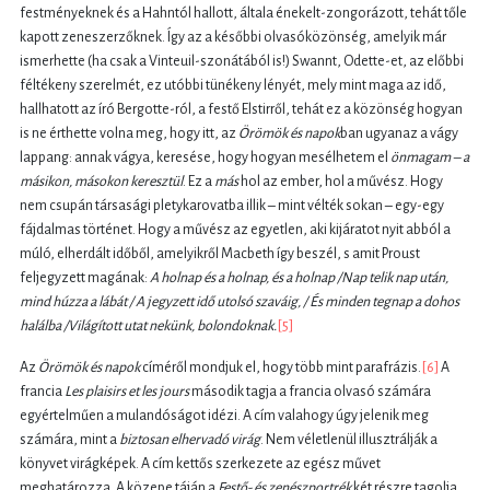
festményeknek és a Hahntól hallott, általa énekelt-zongorázott, tehát tőle
kapott zeneszerzőknek. Így az a későbbi olvasóközönség, amelyik már
ismerhette (ha csak a Vinteuil-szonátából is!) Swannt, Odette-et, az előbbi
féltékeny szerelmét, ez utóbbi tünékeny lényét, mely mint maga az idő,
hallhatott az író Bergotte-ról, a festő Elstirről, tehát ez a közönség hogyan
is ne érthette volna meg, hogy itt, az
Örömök és napok
ban ugyanaz a vágy
lappang: annak vágya, keresése, hogy hogyan mesélhetem el
önmagam
– a
másikon, másokon keresztül
. Ez a
más
hol az ember, hol a művész. Hogy
nem csupán társasági pletykarovatba illik – mint vélték sokan – egy-egy
fájdalmas történet. Hogy a művész az egyetlen, aki kijáratot nyit abból a
múló, elherdált időből, amelyikről Macbeth így beszél, s amit Proust
feljegyzett magának:
A holnap és a holnap, és a holnap /Nap telik nap után,
mind húzza a lábát / A jegyzett idő utolsó szaváig, / És minden tegnap a dohos
halálba /Világított utat nekünk, bolondoknak.
[5]
Az
Örömök és napok
címéről mondjuk el, hogy több mint parafrázis.
[6]
A
francia
Les plaisirs et les jours
második tagja a francia olvasó számára
egyértelműen a mulandóságot idézi. A cím valahogy úgy jelenik meg
számára, mint a
biztosan elhervadó virág
. Nem véletlenül illusztrálják a
könyvet virágképek. A cím kettős szerkezete az egész művet
meghatározza. A közepe táján a
Festő- és zenészportrék
két részre tagolja