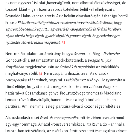
ez nem egyszerű iskolai „haverság” volt, nem alkottak életközösséget, de
törzset, klánt – igen. Ezen a szoros köteléken belül kell elhelyezni a
Reynaldo Hahn-kapcsolatot is. Az e helyütt olvasható ajánlásban így ír erről
Proust:
Ekkoriban szövögettük azt a csaknem tervvé szilárduló álmot, hogy
egyre többet éljünk együtt, nagyszerű és válogatott nők és férfiak körében,
olyan távol a balgaságtól, gyarlóságtól és gonoszságtól, hogy közönséges
nyilaiktól védve érezzük magunkat.
[3]
Nem merő irodalomtörténeti tény, hogy a
Swann
, de főleg a
Recherche
Goncourt-díjjal jutalmazott második kötetének, a
Virágzó lányok
árnyékában
megjelenése után az
Örömök és napok
iránt az érdeklődés
meghatványozódik.
[4]
Nem csupán a díjazás teszi. Az olvasók,
retrospektíve
, ráébrednek, hogy mi is
valójában
ez a könyv. Hogy annyira a
főmű elődje, hogy itt is, ott is megjelenik – részben valóban Wagner-
hatásra! – a Gesamtkunst igénye. Proust szövegeit nemcsak Madelaine
Lemaire rózsái illusztrálják, hanem – és ez a legkülönösebb! – Hahn
partitúrái. Ami, nem mellesleg, partitúra-olvasó közönséget feltételez.
A luxuskiadású kötet
Festő- és zenészportrék
című részében a versek mind
egy-egy hommage. A fiatal Proust versemléket állít a Reynaldo Hahnnal a
Louvre-ban tett sétáinak, az e sétákon látott, szeretett és magukba szívott