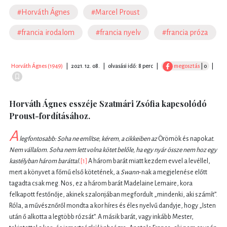
#Horváth Ágnes
#Marcel Proust
#francia irodalom
#francia nyelv
#francia próza
Horváth Ágnes (1949)
|
2021. 12. 08.
|
olvasási idő: 8 perc
|
megosztás
| 0
|
Horváth Ágnes esszéje Szatmári Zsófia kapcsolódó
Proust-fordításához.
A
legfontosabb: Soha ne említse, kérem, a cikkeiben az
Örömök és napok
at.
Nem vállalom. Soha nem lett volna kötet belőle, ha egy nyár össze nem hoz egy
kastélyban három baráttal.
[1]
A három barát miatt kezdem evvel a levéllel,
mert a könyvet a főmű első kötetének, a
Swann
-nak a megjelenése előtt
tagadta csak meg. Nos, ez a három barát Madelaine Lemaire, kora
felkapott festőnője, akinek szalonjában megfordult „mindenki, aki számít”.
Róla, a művésznőről mondta a kor híres és éles nyelvű dandyje, hogy „Isten
után ő alkotta a legtöbb rózsát”. A másik barát, vagy inkább Mester,