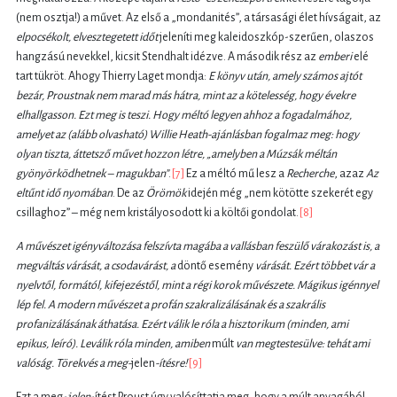
(nem osztja!) a művet. Az első a „mondanités”, a társasági élet hívságait, az
elpocsékolt, elvesztegetett időt
jeleníti meg kaleidoszkóp-szerűen, olaszos
hangzású nevekkel, kicsit Stendhalt idézve. A második rész az
emberi
elé
tart tükröt. Ahogy Thierry Laget mondja:
E könyv után, amely számos ajtót
bezár, Proustnak nem marad más hátra, mint az a kötelesség, hogy évekre
elhallgasson. Ezt meg is teszi. Hogy méltó legyen ahhoz a fogadalmához,
amelyet az (alább olvasható)
Willie Heath-ajánlásban fogalmaz meg: hogy
olyan tiszta, áttetsző művet hozzon létre, „amelyben a Múzsák méltán
gyönyörködhetnek – magukban”
.
[7]
Ez a méltó mű lesz a
Recherche
, azaz
Az
eltűnt idő nyomában
. De az
Örömök
idején még „nem kötötte szekerét egy
csillaghoz” – még nem kristályosodott ki a költői gondolat.
[8]
A művészet igényváltozása felszívta magába a vallásban feszülő várakozást is, a
megváltás várását, a csodavárást, a
döntő esemény
várását. Ezért többet vár a
nyelvtől, formától, ki­fejezéstől, mint a régi korok művészete. Mágikus igénnyel
lép fel. A modern művészet a profán szakralizálásának és a szakrális
profanizálásának áthatása. Ezért válik le róla a hisztorikum (minden, ami
epikus, leíró). Leválik róla minden, amiben
múlt
van megtestesülve: tehát ami
valóság. Törekvés a meg-
jelen
-ítésre!
[9]