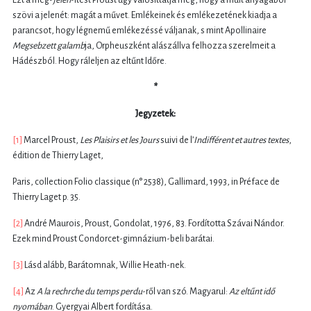
Ezt a meg-
jelen
-ítést Proust úgy valósíttatja meg, hogy a múlt anyagából
szövi a jelenét: magát a művet. Emlékeinek és emlékezetének kiadja a
parancsot, hogy légnemű emlékezéssé váljanak, s mint Apollinaire
Megsebzett galamb
ja, Orpheuszként alászállva felhozza szerelmeit a
Hádészból. Hogy ráleljen az eltűnt Időre.
*
Jegyzetek:
[1]
Marcel Proust,
Les Plaisirs et les Jours
suivi de l’
Indifférent
et autres textes
,
édition de Thierry Laget,
Paris, collection Folio classique (n° 2538), Gallimard, 1993, in Préface de
Thierry Laget p. 35.
[2]
André Maurois, Proust, Gondolat, 1976, 83. Fordította Szávai Nándor.
Ezek mind Proust Condorcet-gimnázium-beli barátai.
[3]
Lásd alább, Barátomnak, Willie Heath-nek.
[4]
Az
A la rechrche du temps perdu
-ről van szó. Magyarul:
Az eltűnt idő
nyomában
. Gyergyai Albert fordítása.