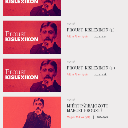
esszé
PROUST-KISLEXIKON (3.)
Ádám Péter (1946)
|
2022.12.21.
esszé
PROUST-KISLEXIKON (4.)
Ádám Péter (1946)
|
2022.12.28.
esszé
MIÉRT PÁRBAJOZOTT
MARCEL PROUST?
Magyar Miklós (1938)
|
2024.09.11.