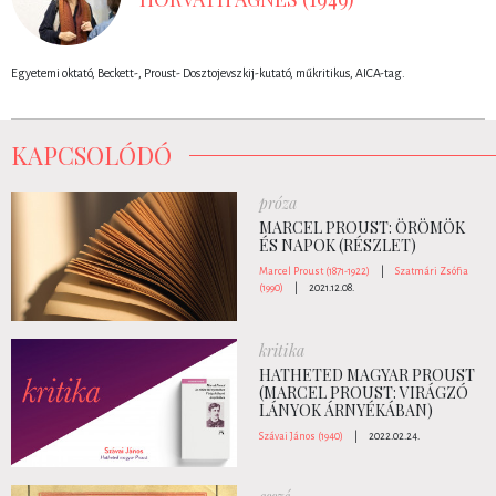
Egyetemi oktató, Beckett-, Proust- Dosztojevszkij-kutató, műkritikus, AICA-tag.
KAPCSOLÓDÓ
próza
MARCEL PROUST: ÖRÖMÖK
ÉS NAPOK (RÉSZLET)
Marcel Proust (1871-1922)
|
Szatmári Zsófia
(1990)
|
2021.12.08.
kritika
HATHETED MAGYAR PROUST
(MARCEL PROUST: VIRÁGZÓ
LÁNYOK ÁRNYÉKÁBAN)
Szávai János (1940)
|
2022.02.24.