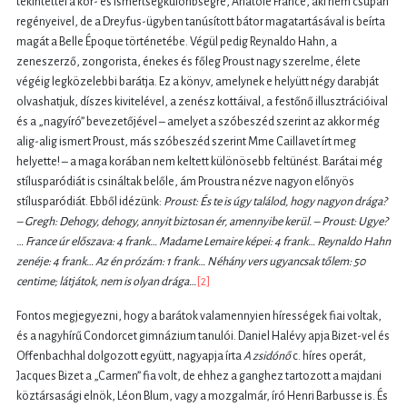
tekintettel a kor- és ismertségkülönbségre, Anatole France, aki nem csupán
regényeivel, de a Dreyfus-ügyben tanúsított bátor magatartásával is beírta
magát a Belle Époque történetébe. Végül pedig Reynaldo Hahn, a
zeneszerző, zongorista, énekes és főleg Proust nagy szerelme, élete
végéig legközelebbi barátja. Ez a könyv, amelynek e helyütt négy darabját
olvashatjuk, díszes kivitelével, a zenész kottáival, a festőnő illusztrációival
és a „nagyíró” bevezetőjével – amelyet a szóbeszéd szerint az akkor még
alig-alig ismert Proust, más szóbeszéd szerint Mme Caillavet írt meg
helyette! – a maga korában nem keltett különösebb feltünést. Barátai még
stílusparódiát is csináltak belőle, ám Proustra nézve nagyon előnyös
stílusparódiát. Ebből idézünk:
Proust: És te is úgy találod, hogy nagyon drága?
– Gregh: Dehogy, dehogy, annyit biztosan ér, amennyibe kerül. – Proust: Ugye?
… France úr előszava: 4 frank… Madame Lemaire képei: 4 frank… Reynaldo Hahn
zenéje: 4 frank… Az én prózám: 1 frank… Néhány vers ugyancsak tőlem: 50
centime; látjátok, nem is olyan drága…
[2]
Fontos megjegyezni, hogy a barátok valamennyien hírességek fiai voltak,
és a nagyhírű Condorcet gimnázium tanulói. Daniel Halévy apja Bizet-vel és
Offenbachhal dolgozott együtt, nagyapja írta
A zsidónő
c. híres operát,
Jacques Bizet a „Carmen” fia volt, de ehhez a ganghez tartozott a majdani
köztársasági elnök, Léon Blum, vagy a mozgalmár, író Henri Barbusse is. És