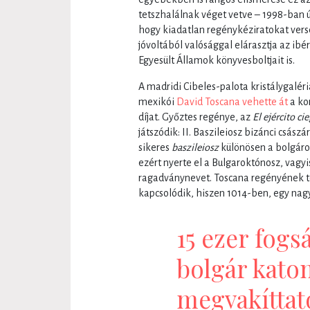
tetszhalálnak véget vetve – 1998-ban ú
hogy kiadatlan regénykéziratokat vers
jóvoltából valósággal elárasztja az ib
Egyesült Államok könyvesboltjait is.
A madridi Cibeles-palota kristálygalé
mexikói
David Toscana vehette át
a ko
díjat. Győztes regénye, az
El ejército ci
játszódik: II. Baszileiosz bizánci csász
sikeres
baszileiosz
különösen a bolgárok
ezért nyerte el a Bulgaroktónosz, vagy
ragadványnevet. Toscana regényének t
kapcsolódik, hiszen 1014-ben, egy nag
15 ezer fogs
bolgár kato
megvakíttato