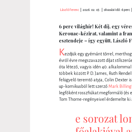
László Ferenc
|
2026. 02. 03.
|
olvasási idő: 6 perc
6 perc világhír! Két díj, egy vér
Kerouac-kézirat, valamint a fr
esztendeje – így együtt, László 
K
ezdjük egy gyémánt tőrrel, merthogy
évről évre megszavazott díjat stílsze
óta létező, vagyis idén 40. alkalommal
többek között P. D. James, Ruth Rendel
felügyelő teremtő atyja, Colin Dexter i
up-komikusból lett szerző
Mark Billin
legfőként rosszfiúkat megformáló (és 
Tom Thorne-regényeivel érdemelte ki 
e sorozat l
főalakjával 