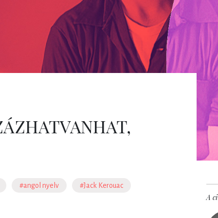
ZÁZHATVANHAT,
#angol nyelv
#Jack Kerouac
A ci