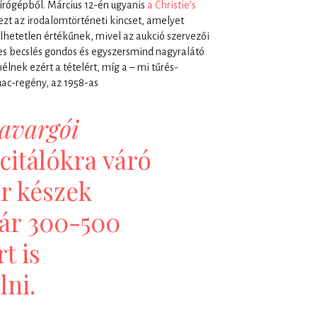
írógépből. Március 12-én ugyanis
a Christie’s
zt az irodalomtörténeti kincset, amelyet
lhetetlen értékűnek, mivel az aukció szervezői
es becslés gondos és egyszersmind nagyralátó
mélnek ezért a tételért, míg a – mi tűrés-
uac-regény, az 1958-as
avargói
citálókra váró
ár készek
ár 300-500
t is
lni.