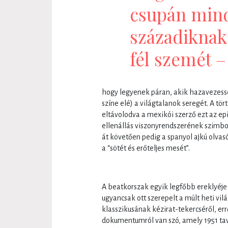
csupán min
századiknak
fél szemét –
hogy legyenek páran, akik hazavezessé
színe elé) a világtalanok seregét. A t
eltávolodva a mexikói szerző ezt az epi
ellenállás viszonyrendszerének szimboli
át követően pedig a spanyol ajkú olva
a “sötét és erőteljes mesét”.
A beatkorszak egyik legfőbb ereklyéje
ugyancsak ott szerepelt a múlt heti vi
klasszikusának kézirat-tekercséről, err
dokumentumról van szó, amely 1951 tav