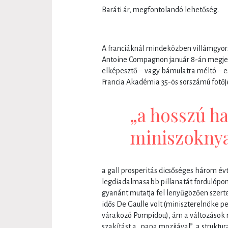
Baráti ár, megfontolandó lehetőség.
A franciáknál mindeközben villámgyorsa
Antoine Compagnon január 8-án megje
elképesztő – vagy bámulatra méltó – es
Francia Akadémia 35-ös sorszámú fotőjé
„a hosszú ha
miniszoknya
a gall prosperitás dicsőséges három év
legdiadalmasabb pillanatát fordulópo
gyanánt mutatja fel lenyűgözően szer
idős De Gaulle volt (miniszterelnöke p
várakozó Pompidou), ám a változások má
szakítást a „papa mozijával”, a struktur