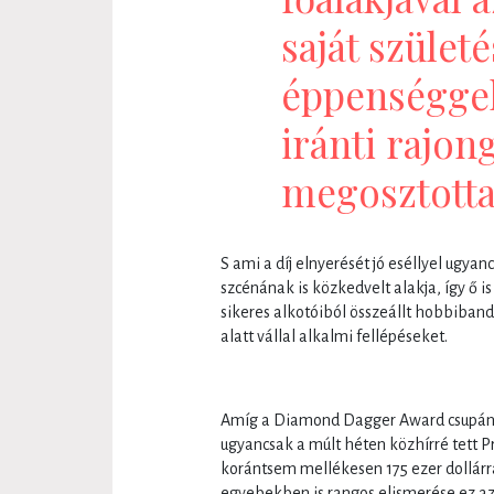
saját szület
éppenséggel
iránti rajong
megosztotta
S ami a díj elnyerését jó eséllyel ugyan
szcénának is közkedvelt alakja, így ő i
sikeres alkotóiból összeállt hobbiba
alatt vállal alkalmi fellépéseket.
Amíg a Diamond Dagger Award csupán s
ugyancsak a múlt héten közhírré tett 
korántsem mellékesen 175 ezer dollárra
egyebekben is rangos elismerése ez az