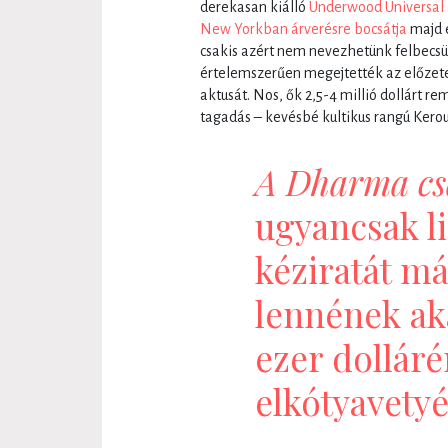
derekasan kiálló
Underwood Universal
New Yorkban árverésre bocsátja
majd e
csakis azért nem nevezhetünk felbecsü
értelemszerűen megejtették az előzet
aktusát. Nos, ők 2,5-4 millió dollárt re
tagadás – kevésbé kultikus rangú Kero
A Dharma cs
ugyancsak li
kéziratát m
lennének ak
ezer dollárér
elkótyavetyé