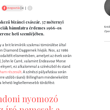
megosztás
| 0
|
|
eskezű bizánci császár, 37 méternyi
Kriti
anciák bámulatra érdemes 1966-os
Oper
Ferenc heti szemléjében.
 a brit krimiírók szakmai tömörülése által
rűen Diamond Daggernek hívják. Nos, az 1986
 odaítélt elismerésben, amelyet az évek során
l, John le Carré, valamint Endeavour Morse
s elnyert, ez alkalommal a színészből és stand
gham részesült
. A színészi pályafutása során
erre utóbb ráunó) Billingham mindenekelőtt
a lehető legkellemesebb tőrdöfést:
ondoni nyomozó
az író nemcsak a