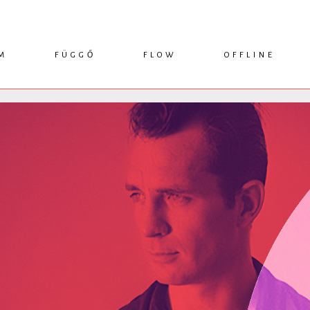
M
FÜGGŐ
FLOW
OFFLINE
ESSZÉ
HÍR
1749 KÖNYVEK
KRITIKA
INTERJÚ
RENDEZVÉNYEK
TANULMÁNY
MŰHELYNAPLÓ
PODCAST
IKSZEK
TOPLISTA