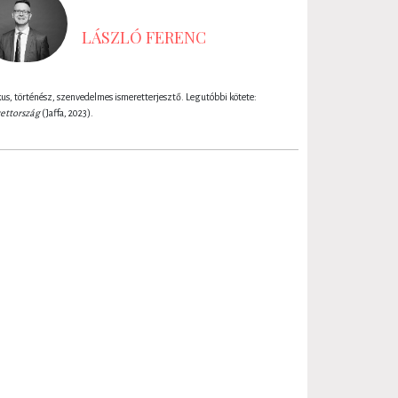
LÁSZLÓ FERENC
kus, történész, szenvedelmes ismeretterjesztő. Legutóbbi kötete:
ettország
(Jaffa, 2023).