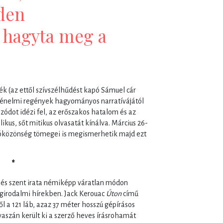
den
 hagyta meg a
k (az ettől szívszélhűdést kapó Sámuel cár
örténelmi regények hagyományos narratívájától
zódot idézi fel, az erőszakos hatalom és az
kus, sőt mitikus olvasatát kínálva. Március 26-
sóközönség tömegei is megismerhetik majd ezt
*
 és szent irata némiképp váratlan módon
lágirodalmi hírekben. Jack Kerouac
Úton
című
ől a 121 láb, azaz 37 méter hosszú gépírásos
aszán került ki a szerző heves írásrohamát