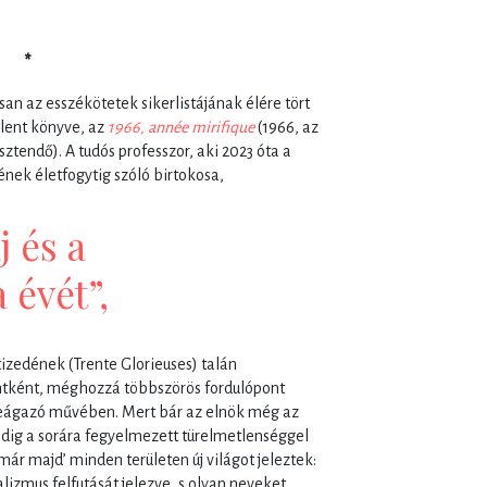
*
n az esszékötetek sikerlistájának élére tört
lent könyve, az
1966, année mirifique
(1966, az
ztendő). A tudós professzor, aki 2023 óta a
nek életfogytig szóló birtokosa,
j és a
 évét”,
tizedének (Trente Glorieuses) talán
ntként, méghozzá többszörös fordulópont
teágazó művében. Mert bár az elnök még az
edig a sorára fegyelmezett türelmetlenséggel
r majd’ minden területen új világot jeleztek:
alizmus felfutását jelezve, s olyan neveket