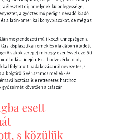
jraélesztett díj, amelynek különlegessége,
enyeztet, a győztes mű pedig a névadó kiadó
ér és a latin-amerikai könyvpiacokat, de még az
riáján megrendezett múlt keddi ünnepségen a
rtárs kisplasztikai remeklés alakjában átadott
ego
(A vakok serege) mintegy ezer évvel ezelőtt
ár uralkodása idején. Ez a hadvezérként oly
kal folytatott hadakozásairól nevezetes, s
is a bolgárölő vériszamos mellék- és
émaválasztása is e rettenetes harchoz
y győzelmét követően a császár
ágba esett
nát
tt, s közülük