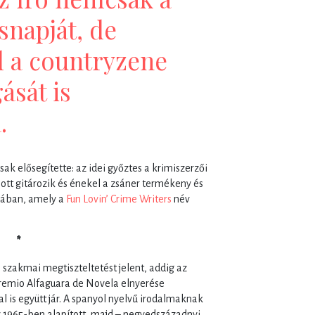
ésnapját, de
 a countryzene
ását is
.
csak elősegítette: az idei győztes a krimiszerzői
s ott gitározik és énekel a zsáner termékeny és
ndában, amely a
Fun Lovin’ Crime Writers
név
*
zakmai megtiszteltetést jelent, addig az
Premio Alfaguara de Novela elnyerése
l is együtt jár. A spanyol nyelvű irodalmaknak
 1965-ben alapított, majd – negyedszázadnyi