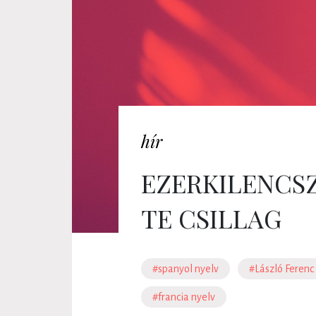
hír
EZERKILENCS
TE CSILLAG
#spanyol nyelv
#László Ferenc
#francia nyelv