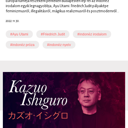
Európai turnéja részeként pénteken Budapesten lép fel az indonéz
irodalom egyik legnagyobbja, Ayu Utami. Friedrich Judit pályaképe
feminizmusról, illegalitásról, mágikus realizmusról és posztmodernről...
2022.11.30.
#Ayu Utami
#Friedrich Judit
#indonéz irodalom
#indonéz próza
#indonéz nyelv