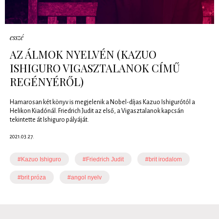
esszé
AZ ÁLMOK NYELVÉN (KAZUO
ISHIGURO VIGASZTALANOK CÍMŰ
REGÉNYÉRŐL)
Hamarosan két könyv is megjelenik a Nobel-díjas Kazuo Ishigurótól a
Helikon Kiadónál. Friedrich Judit az első, a Vigasztalanok kapcsán
tekintette át Ishiguro pályáját.
2021.03.27.
#Kazuo Ishiguro
#Friedrich Judit
#brit irodalom
#brit próza
#angol nyelv