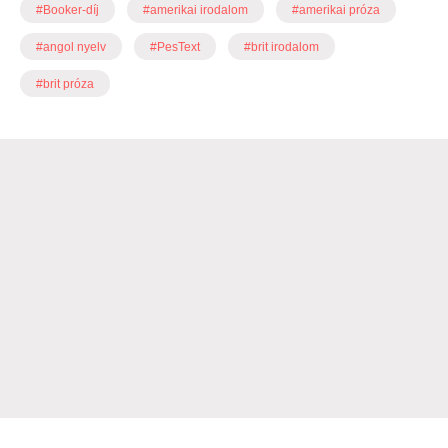
#Booker-díj
#amerikai irodalom
#amerikai próza
#angol nyelv
#PesText
#brit irodalom
#brit próza