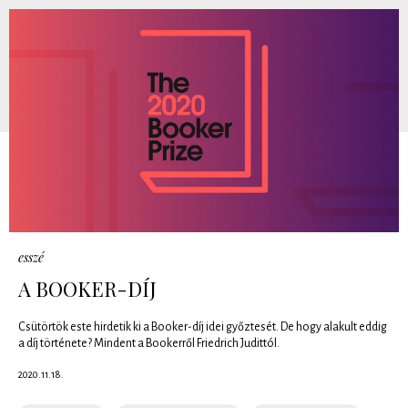
esszé
A BOOKER-DÍJ
Csütörtök este hirdetik ki a Booker-díj idei győztesét. De hogy alakult eddig
a díj története? Mindent a Bookerről Friedrich Judittól.
2020.11.18.