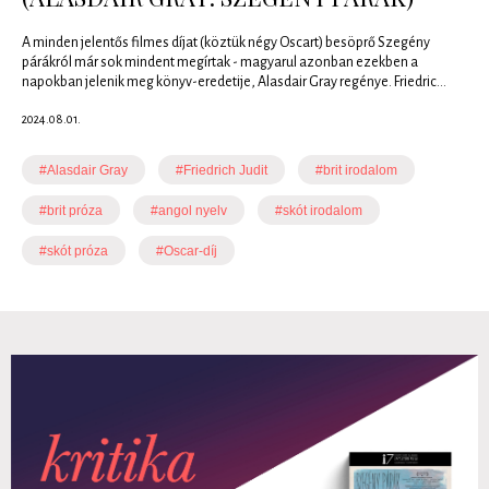
A minden jelentős filmes díjat (köztük négy Oscart) besöprő Szegény
párákról már sok mindent megírtak - magyarul azonban ezekben a
napokban jelenik meg könyv-eredetije, Alasdair Gray regénye. Friedric...
2024.08.01.
#Alasdair Gray
#Friedrich Judit
#brit irodalom
#brit próza
#angol nyelv
#skót irodalom
#skót próza
#Oscar-díj