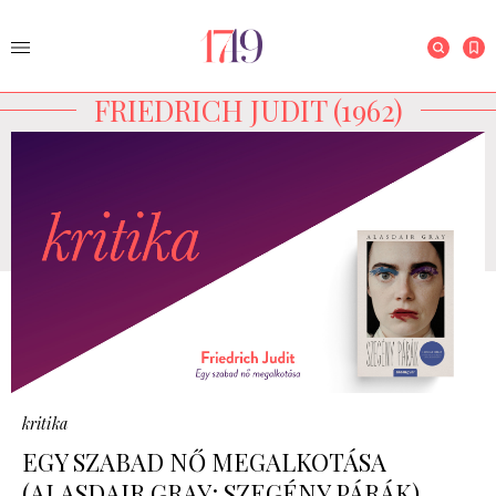
FRIEDRICH JUDIT (1962)
kritika
EGY SZABAD NŐ MEGALKOTÁSA
(ALASDAIR GRAY: SZEGÉNY PÁRÁK)