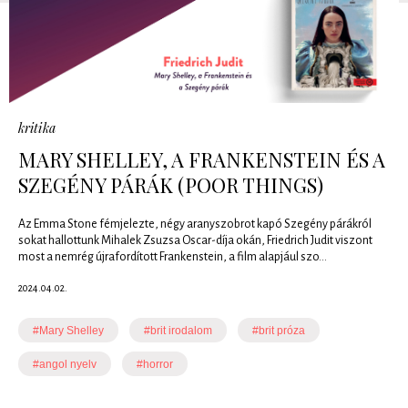
kritika
MARY SHELLEY, A FRANKENSTEIN ÉS A
SZEGÉNY PÁRÁK (POOR THINGS)
Az Emma Stone fémjelezte, négy aranyszobrot kapó Szegény párákról
sokat hallottunk Mihalek Zsuzsa Oscar-díja okán, Friedrich Judit viszont
most a nemrég újrafordított Frankenstein, a film alapjául szo...
2024.04.02.
#Mary Shelley
#brit irodalom
#brit próza
#angol nyelv
#horror