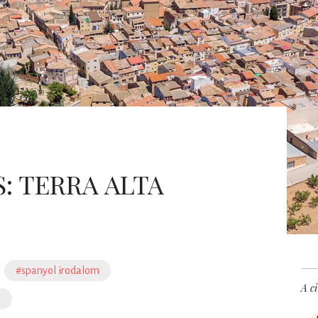
S: TERRA ALTA
#spanyol irodalom
A ci
a