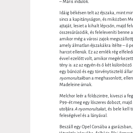
– Máris indulok.
Idáig békésen telt az éjszaka, mint mi
sincs a kapitányságon, és miközben Mel
ajtaját, lesiet a kihalt lépcsőn, majd f
összesűrűsödik, és feleleveníti benne az
amikor még a városi zajok megszállottj
amely álmatlan éjszakákra ítélte – ő pe
harcot ellenük. Ez az emlék rég elfelede
évvel ezelőtt volt, amikor megérkezett 
tény is: az az egyén és ő két különböz
egy bűnöző és egy törvénytisztelő ál
nyomorultak
ban a meghasonlott, ellen
Madeleine úrnak.
Melchor leér a földszintre, kiveszi a f
P99-ét meg egy lőszeres dobozt, majd 
utoljára
A nyomorultak
at, és bele kell
feleségével és a lányával.
Beszáll egy Opel Corsába a garázsban, 