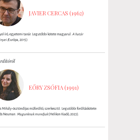
JAVIER CERCAS (1962)
ol író, egyetemi tanár. Legutóbbi kötete magyarul:
A határ
ényei
(
Európa, 2015)
rdítóról
EŐRY ZSÓFIA (1991)
s Mihály-ösztöndíjas műfordító, szerkesztő. Legutóbbi fordításkötete:
és Neuman:
Magunknak mondjuk
(Helikon Kiadó, 2023).