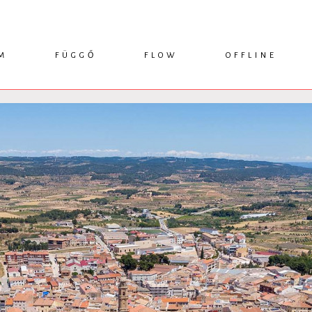
M
FÜGGŐ
FLOW
OFFLINE
ESSZÉ
HÍR
1749 KÖNYVEK
KRITIKA
INTERJÚ
RENDEZVÉNYEK
TANULMÁNY
MŰHELYNAPLÓ
PODCAST
IKSZEK
TOPLISTA