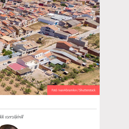
Fotó: IvanAbramkin / Shutterstock
kk szerzőjéről