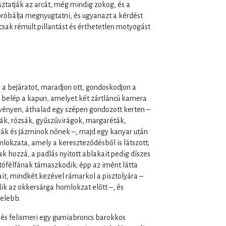
ztatják az arcát, még mindig zokog, és a
próbálja megnyugtatni, és ugyanazt a kérdést
t csak rémült pillantást és érthetetlen motyogást
e a bejáratot, maradjon ott, gondoskodjon a
n belép a kapun, amelyet két zártláncú kamera
svényen, áthalad egy szépen gondozott kerten –
fák, rózsák, gyűszűvirágok, margaréták,
yák és jázminok nőnek –, majd egy kanyar után
mlokzata, amely a kereszteződésből is látszott;
nak hozzá, a padlás nyitott ablakait pedig díszes
tófélfának támaszkodik; épp az imént látta
it, mindkét kezével rámarkol a pisztolyára –
dik az okkersárga homlokzat előtt –, és
zelebb.
, és felismeri egy gumiabroncs barokkos