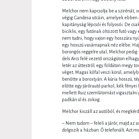
Melchor nem kapcsolja be a szirénát, sem
végig Gandesa utcáin, amelyek ebben 
kapitányság lépcsői és folyosói. De cs
biciklis, egy futónak öltözött futó vagy
nem tudni, hogy vajon egy hosszúra ny
egy hosszú vasárnapnak néz elébe. Haj
borongós reggelre utal, Melchor pedig 
dels Arcs felé vezető országúton elhag
letér az úttestről; egy földúton megy t
véget. Magas kőfal veszi körül, amelyb
benőtte a borostyán. A kúria hosszú, té
előtte egy járőrautó parkol, kék fénye
mellett Ruiz szemlátomást vigasztalni 
padkán ül és zokog.
Melchor kiszáll az autóból, és megkérde
– Nem tudom – feleli a járőr, majd az 
dolgozik a házban. Ő telefonált. Azt mo