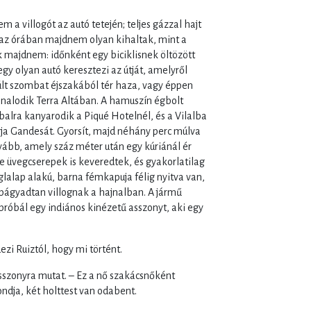
 a villogót az autó tetején; teljes gázzal hajt
az órában majdnem olyan kihaltak, mint a
ak majdnem: időnként egy biciklisnek öltözött
 egy olyan autó keresztezi az útját, amelyről
últ szombat éjszakából tér haza, vagy éppen
nalodik Terra Altában. A hamuszín égbolt
balra kanyarodik a Piqué Hotelnél, és a Vilalba
yja Gandesát. Gyorsít, majd néhány perc múlva
ovább, amely száz méter után egy kúriánál ér
e üvegcserepek is keveredtek, és gyakorlatilag
glalap alakú, barna fémkapuja félig nyitva van,
i bágyadtan villognak a hajnalban. A jármű
próbál egy indiános kinézetű asszonyt, aki egy
zi Ruiztól, hogy mi történt.
asszonyra mutat. – Ez a nő szakácsnőként
ndja, két holttest van odabent.