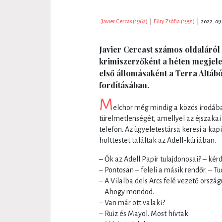
Javier Cercas (1962)
|
Eőry Zsófia (1991)
|
2022. 09.
Javier Cercast számos oldaláról
krimiszerzőként a héten megjel
első állomásaként a Terra Altábó
fordításában.
M
elchor még mindig a közös irodában
türelmetlenségét, amellyel az éjszaka
telefon. Az ügyeletestársa keresi a ka
holttestet találtak az Adell-kúriában.
– Ők az Adell Papír tulajdonosai? – kér
– Pontosan – feleli a másik rendőr. – T
– A Vilalba dels Arcs felé vezető ország
– Ahogy mondod.
– Van már ott valaki?
– Ruiz és Mayol. Most hívtak.