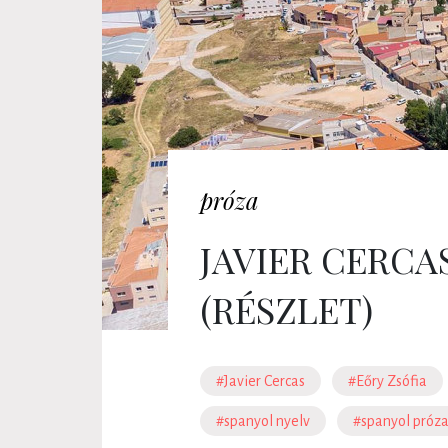
próza
JAVIER CERCA
(RÉSZLET)
#Javier Cercas
#Eőry Zsófia
#spanyol nyelv
#spanyol próz