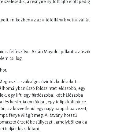
szélesedik, a résnyire nyitott ajtó előtt pedig
lt, miközben az az ajtófélfának veti a vállát.
incs felfeszítve. Aztán Mayolra pillant: az úszik
lem csillog.
hor.
. Megteszi a szükséges óvintézkedéseket –
élhomályban úszó földszintet: előszoba, egy
ek, egy lift, egy fürdőszoba, két hálószoba
l és kerámiakorsókkal, egy telipakolt pince.
őn; az közvetlenül egy nagy nappaliba vezet,
mpa fénye világít meg. A látvány hosszú
masztó érzetébe süllyeszti, amelyből csak a
i tudják kiszakítani.