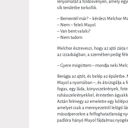
lenyomatát a földösvényen, amely egyre 
sík területbe torkollik.
– Bementél már? – kérdezi Melchor Mayo
– Nem – feleli Mayol.
– Van bent valaki?
– Nem tudom.
Melchor észreveszi, hogy az ajtó zárja n
az izzadságban, a szemében pedig féle
– Gyere mögöttem – mondja neki Melc
Berúgja az ajtót, és belép az épületbe
Mayol a nyomában –, és átvizsgálja a f
fogas, egy láda, könyvszekrények, fotel
ruhásszekrényekkel, érintetlen ágyakka
Aztán felmegy az emeletre egy kőlépcs
amelyet csak a mennyezetről lelógó lá
másodpercekre a felfoghatatlanság nyo
padlóra hányó Mayol fájdalmas nyögése