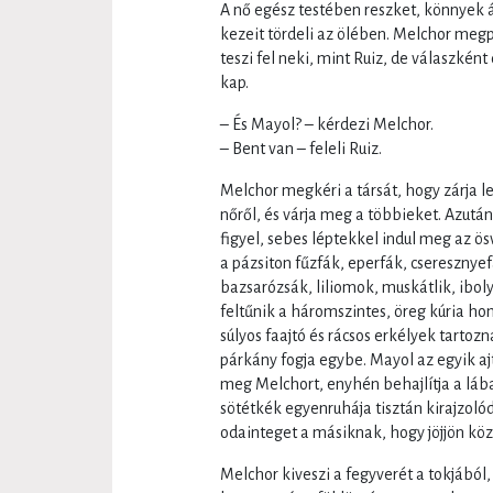
A nő egész testében reszket, könnyek á
kezeit tördeli az ölében. Melchor meg
teszi fel neki, mint Ruiz, de válaszkén
kap.
– És Mayol? – kérdezi Melchor.
– Bent van – feleli Ruiz.
Melchor megkéri a társát, hogy zárja l
nőről, és várja meg a többieket. Azutá
figyel, sebes léptekkel indul meg az ö
a pázsiton fűzfák, eperfák, cseresznye
bazsarózsák, liliomok, muskátlik, ibol
feltűnik a háromszintes, öreg kúria ho
súlyos faajtó és rácsos erkélyek tartoz
párkány fogja egybe. Mayol az egyik aj
meg Melchort, enyhén behajlítja a lába
sötétkék egyenruhája tisztán kirajzoló
odainteget a másiknak, hogy jöjjön kö
Melchor kiveszi a fegyverét a tokjából