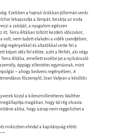
ndig. Ezekben a hajnali órákban jóformán senki
chor lekapcsolja a lámpát, bezárja az iroda
elveszi a zakóját, a nyugalom egészen
 itt, Terra Altában töltött kezdeti időszakot,
a volt, nem tudott elaludni a vidék csendjében,
dig regényekkel és altatókkal vette fel a
tt képet idéz fel előtte, azét a férfiét, aki négy
Terra Altába, emellett eszébe jut a nyilvánvaló
ő személy, éppúgy ellentétei egymásnak, mint
lampolgár – ahogy kedvenc regényében,
A
tmondásos főszereplő, Jean Valjean a későbbi
egyverek közül a kilencmilliméteres Walther
megállapítja magában, hogy túl rég olvasta
 törődnie abba, hogy aznap nem reggelizhet a
és miközben elindul a kapitányság előtti