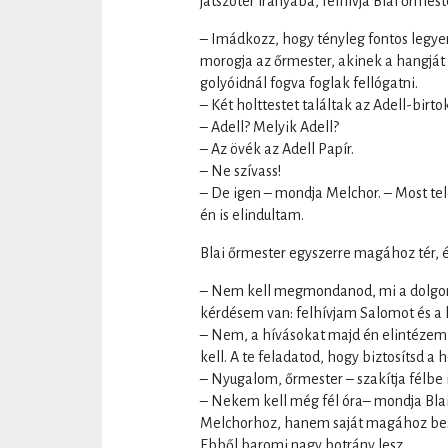
játszótér irányába, felhívja Blai őrmest
– Imádkozz, hogy tényleg fontos legye
morogja az őrmester, akinek a hangját 
golyóidnál fogva foglak fellógatni.
– Két holttestet találtak az Adell-birto
– Adell? Melyik Adell?
– Az övék az Adell Papír.
– Ne szívass!
– De igen – mondja Melchor. – Most tel
én is elindultam.
Blai őrmester egyszerre magához tér, é
– Nem kell megmondanod, mi a dolgom 
kérdésem van: felhívjam Salomot és a 
– Nem, a hívásokat majd én elintézem –
kell. A te feladatod, hogy biztosítsd a 
– Nyugalom, őrmester – szakítja félbe 
– Nekem kell még fél óra– mondja Bla
Melchorhoz, hanem saját magához beszé
Ebből baromi nagy botrány lesz.