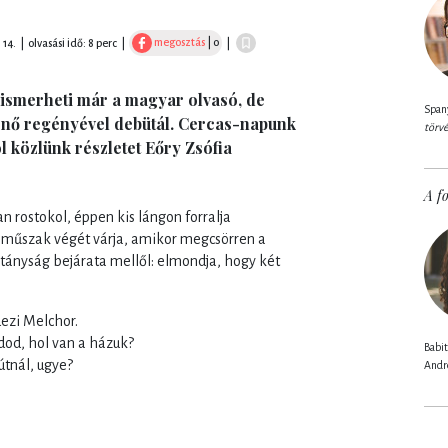
megosztás
| 0
 14.
|
olvasási idő: 8 perc
|
|
 ismerheti már a magyar olvasó, de
Spany
enő regényével debütál. Cercas-napunk
törv
l közlünk részletet Eőry Zsófia
A fo
 rostokol, éppen kis lángon forralja
i műszak végét várja, amikor megcsörren a
pitányság bejárata mellől: elmondja, hogy két
dezi Melchor.
udod, hol van a házuk?
Babit
útnál, ugye?
Andr