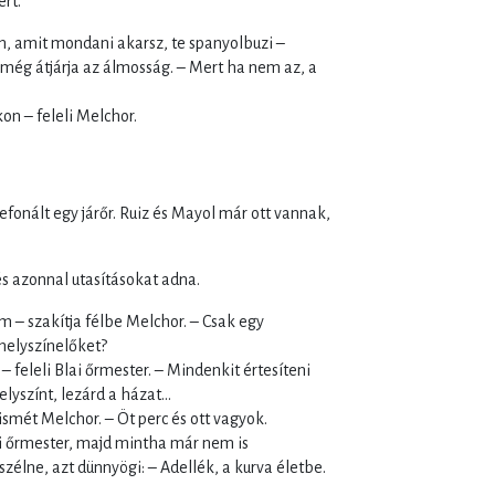
ert.
n, amit mondani akarsz, te spanyolbuzi –
még átjárja az álmosság. – Mert ha nem az, a
kon – feleli Melchor.
efonált egy járőr. Ruiz és Mayol már ott vannak,
s azonnal utasításokat adna.
– szakítja félbe Melchor. – Csak egy
helyszínelőket?
 feleli Blai őrmester. – Mindenkit értesíteni
helyszínt, lezárd a házat…
ismét Melchor. – Öt perc és ott vagyok.
i őrmester, majd mintha már nem is
lne, azt dünnyögi: – Adellék, a kurva életbe.