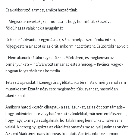
Csak akkor szólalt meg, amikor hazaértünk.
– Mégiscsak nevetséges – mondta –, hogy holmi őrült két szóval
földúlhassa valakinek a nyugalmát.
Jó éjszakát kívántunk egymásnak, s én, mihelyt a szobámba értem,
följegyeztem a napot és az órát, mikor mindez történt. Csütörtöki nap volt.
– Nem akarunk sétálni egyet a Szent Márk téren, és megkeresni az
örményünket? – indítványozta másnap este a herceg. – Kíváncsi vagyok,
hogyan folytatódik ez a komédia.
Tetszett a javaslat. Tizenegy óráig időztünk a téren. Az örmény sehol sem
mutatkozott. Ezután négy este megismételtük ugyanezt, hasonlóan
sikertelenül.
Amikor a hatodik estén elhagytuk a szállásunkat, az az ötletem támadt –
hogy önkéntelenül-e vagy határozott szándékkal, már nem emlékszem –,
hogy hagyjuk meg a szolgáknak, hol találni meg bennünket, ha keresne
valaki. A herceg nyugtázta az előrelátásomat és mosollyal jutalmazott érte.
A Szent Márk téren nagy tolongás fogadott. Alig tettünk meg harminc