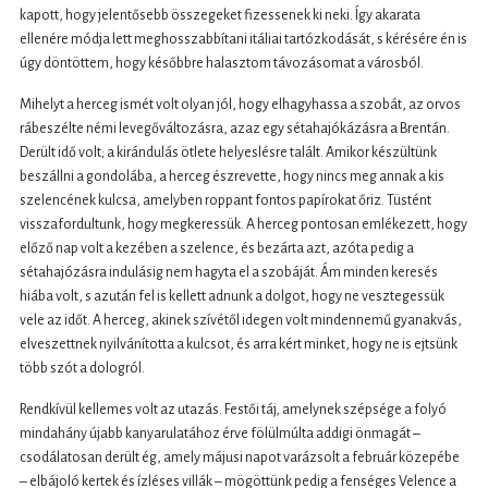
kapott, hogy jelentősebb összegeket fizessenek ki neki. Így akarata
ellenére módja lett meghosszabbítani itáliai tartózkodását, s kérésére én is
úgy döntöttem, hogy későbbre halasztom távozásomat a városból.
Mihelyt a herceg ismét volt olyan jól, hogy elhagyhassa a szobát, az orvos
rábeszélte némi levegőváltozásra, azaz egy sétahajókázásra a Brentán.
Derült idő volt; a kirándulás ötlete helyeslésre talált. Amikor készültünk
beszállni a gondolába, a herceg észrevette, hogy nincs meg annak a kis
szelencének kulcsa, amelyben roppant fontos papírokat őriz. Tüstént
visszafordultunk, hogy megkeressük. A herceg pontosan emlékezett, hogy
előző nap volt a kezében a szelence, és bezárta azt, azóta pedig a
sétahajózásra indulásig nem hagyta el a szobáját. Ám minden keresés
hiába volt, s azután fel is kellett adnunk a dolgot, hogy ne vesztegessük
vele az időt. A herceg, akinek szívétől idegen volt mindennemű gyanakvás,
elveszettnek nyilvánította a kulcsot, és arra kért minket, hogy ne is ejtsünk
több szót a dologról.
Rendkívül kellemes volt az utazás. Festői táj, amelynek szépsége a folyó
mindahány újabb kanyarulatához érve fölülmúlta addigi önmagát –
csodálatosan derült ég, amely májusi napot varázsolt a február közepébe
– elbájoló kertek és ízléses villák – mögöttünk pedig a fenséges Velence a