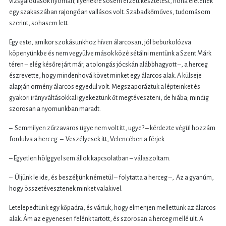
vizsgálódások nyomán; ilyenekre sosem érzett késztetést, noha életének
egy szakaszában rajongóan vallásos volt. Szabadkőműves, tudomásom
szerint, sohasem lett.
Egy este, amikor szokásunkhoz híven álarcosan, jól beburkolózva
köpenyünkbe és nem vegyülve mások közé sétálni mentünk a Szent Márk
téren – elég későre járt már, a tolongás jócskán alábbhagyott –, a herceg
észrevette, hogy mindenhová követ minket egy álarcos alak. A külseje
alapján örmény álarcos egyedül volt. Megszaporáztuk a lépteinket és
gyakori irányváltásokkal igyekeztünk őt megtéveszteni, de hiába; mindig
szorosan a nyomunkban maradt.
– Semmilyen zűrzavaros ügye nem volt itt, ugye? – kérdezte végül hozzám
fordulva a herceg. – Veszélyesek itt, Velencében a férjek.
– Egyetlen hölggyel sem állok kapcsolatban – válaszoltam.
– Üljünk le ide, és beszéljünk németül – folytatta a herceg –, Az a gyanúm,
hogy összetévesztenek minket valakivel.
Letelepedtünk egy kőpadra, és vártuk, hogy elmenjen mellettünk az álarcos
alak. Ám az egyenesen felénk tartott, és szorosan a herceg mellé ült. A