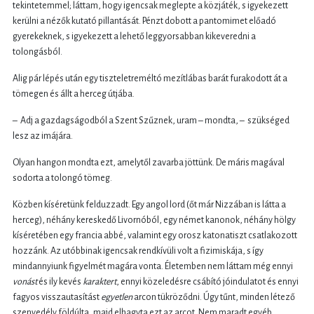
tekintetemmel; láttam, hogy igencsak meglepte a közjáték, s igyekezett
kerülni a nézők kutató pillantását. Pénzt dobott a pantomimet előadó
gyerekeknek, s igyekezett a lehető leggyorsabban kikeveredni a
tolongásból.
Alig pár lépés után egy tiszteletreméltó mezítlábas barát furakodott át a
tömegen és állt a herceg útjába.
– Adj a gazdagságodból a Szent Szűznek, uram – mondta, – szükséged
lesz az imájára.
Olyan hangon mondta ezt, amelytől zavarba jöttünk. De máris magával
sodorta a tolongó tömeg.
Közben kíséretünk felduzzadt. Egy angol lord (őt már Nizzában is látta a
herceg), néhány kereskedő Livornóból, egy német kanonok, néhány hölgy
kíséretében egy francia abbé, valamint egy orosz katonatiszt csatlakozott
hozzánk. Az utóbbinak igencsak rendkívüli volt a fizimiskája, s így
mindannyiunk figyelmét magára vonta. Életemben nem láttam még ennyi
vonást
és ily kevés
karaktert
, ennyi közeledésre csábító jóindulatot és ennyi
fagyos visszautasítást
egyetlen
arcon tükröződni. Úgy tűnt, minden létező
szenvedély földúlta, majd elhagyta ezt az arcot. Nem maradt egyéb