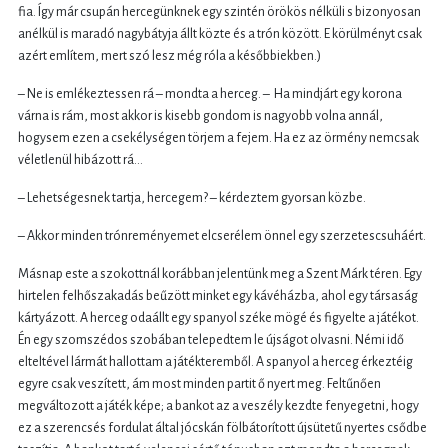
fia. Így már csupán hercegünknek egy szintén örökös nélküli s bizonyosan
anélkül is maradó nagybátyja állt közte és a trón között. E körülményt csak
azért említem, mert szó lesz még róla a későbbiekben.)
– Ne is emlékeztessen rá – mondta a herceg. – Ha mindjárt egy korona
várna is rám, most akkor is kisebb gondom is nagyobb volna annál,
hogysem ezen a csekélységen törjem a fejem. Ha ez az örmény nemcsak
véletlenül hibázott rá…
– Lehetségesnek tartja, hercegem? – kérdeztem gyorsan közbe.
– Akkor minden trónreményemet elcserélem önnel egy szerzetescsuháért.
Másnap este a szokottnál korábban jelentünk meg a Szent Márk téren. Egy
hirtelen felhőszakadás beűzött minket egy kávéházba, ahol egy társaság
kártyázott. A herceg odaállt egy spanyol széke mögé és figyelte a játékot.
Én egy szomszédos szobában telepedtem le újságot olvasni. Némi idő
elteltével lármát hallottam a játékteremből. A spanyol a herceg érkeztéig
egyre csak veszített, ám most minden partit ő nyert meg. Feltűnően
megváltozott a játék képe; a bankot az a veszély kezdte fenyegetni, hogy
ez a szerencsés fordulat által jócskán fölbátorított újsütetű nyertes csődbe