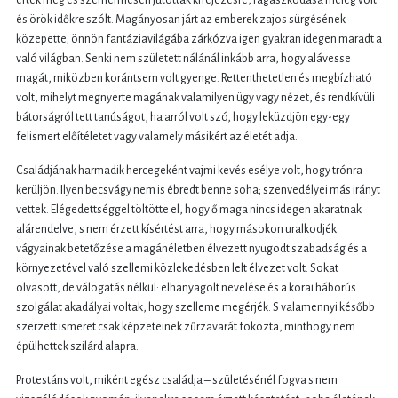
és örök időkre szólt. Magányosan járt az emberek zajos sürgésének
közepette; önnön fantáziavilágába zárkózva igen gyakran idegen maradt a
való világban. Senki nem született nálánál inkább arra, hogy alávesse
magát, miközben korántsem volt gyenge. Rettenthetetlen és megbízható
volt, mihelyt megnyerte magának valamilyen ügy vagy nézet, és rendkívüli
bátorságról tett tanúságot, ha arról volt szó, hogy leküzdjön egy-egy
felismert előítéletet vagy valamely másikért az életét adja.
Családjának harmadik hercegeként vajmi kevés esélye volt, hogy trónra
kerüljön. Ilyen becsvágy nem is ébredt benne soha; szenvedélyei más irányt
vettek. Elégedettséggel töltötte el, hogy ő maga nincs idegen akaratnak
alárendelve, s nem érzett kísértést arra, hogy másokon uralkodjék:
vágyainak betetőzése a magánéletben élvezett nyugodt szabadság és a
környezetével való szellemi közlekedésben lelt élvezet volt. Sokat
olvasott, de válogatás nélkül: elhanyagolt nevelése és a korai háborús
szolgálat akadályai voltak, hogy szelleme megérjék. S valamennyi később
szerzett ismeret csak képzeteinek zűrzavarát fokozta, minthogy nem
épülhettek szilárd alapra.
Protestáns volt, miként egész családja – születésénél fogva s nem