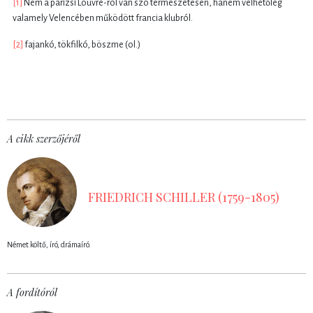
[1]
Nem a párizsi Louvre-ról van szó természetesen, hanem vélhetőleg
valamely Velencében működött francia klubról.
[2]
fajankó, tökfilkó, böszme (ol.)
A cikk szerzőjéről
FRIEDRICH SCHILLER (1759-1805)
Német költő, író, drámaíró.
A fordítóról