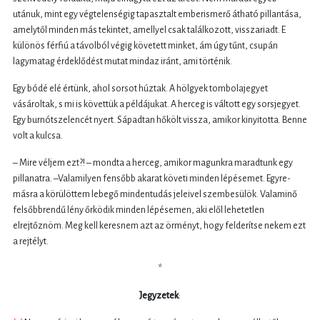
utánuk, mint egy végtelenségig tapasztalt emberismerő átható pillantása,
amelytől minden más tekintet, amellyel csak találkozott, visszariadt. E
különös férfiú a távolból végig követett minket, ám úgy tűnt, csupán
lagymatag érdeklődést mutat mindaz iránt, ami történik.
Egy bódé elé értünk, ahol sorsot húztak. A hölgyek tombolajegyet
vásároltak, s mi is követtük a példájukat. A herceg is váltott egy sorsjegyet.
Egy burnótszelencét nyert. Sápadtan hőkölt vissza, amikor kinyitotta. Benne
volt a kulcsa.
– Mire véljem ezt?! – mondta a herceg, amikor magunkra maradtunk egy
pillanatra. –Valamilyen fensőbb akarat követi minden lépésemet. Egyre-
másra a körülöttem lebegő mindentudás jeleivel szembesülök. Valaminő
felsőbbrendű lény őrködik minden lépésemen, aki elől lehetetlen
elrejtőznöm. Meg kell keresnem azt az örményt, hogy felderítse nekem ezt
a rejtélyt.
*
Jegyzetek
: