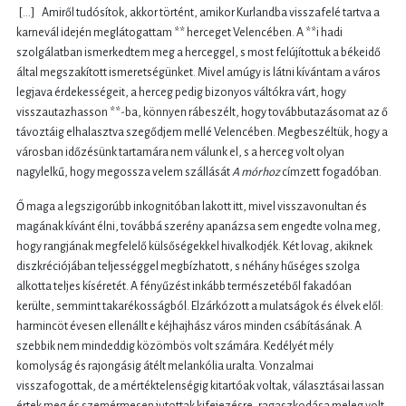
[…] Amiről tudósítok, akkor történt, amikor Kurlandba visszafelé tartva a
karnevál idején meglátogattam ** herceget Velencében. A **i hadi
szolgálatban ismerkedtem meg a herceggel, s most felújítottuk a békeidő
által megszakított ismeretségünket. Mivel amúgy is látni kívántam a város
legjava érdekességeit, a herceg pedig bizonyos váltókra várt, hogy
visszautazhasson **-ba, könnyen rábeszélt, hogy továbbutazásomat az ő
távoztáig elhalasztva szegődjem mellé Velencében. Megbeszéltük, hogy a
városban időzésünk tartamára nem válunk el, s a herceg volt olyan
nagylelkű, hogy megossza velem szállását
A mórhoz
címzett fogadóban.
Ő maga a legszigorúbb inkognitóban lakott itt, mivel visszavonultan és
magának kívánt élni, továbbá szerény apanázsa sem engedte volna meg,
hogy rangjának megfelelő külsőségekkel hivalkodjék. Két lovag, akiknek
diszkréciójában teljességgel megbízhatott, s néhány hűséges szolga
alkotta teljes kíséretét. A fényűzést inkább természetéből fakadóan
kerülte, semmint takarékosságból. Elzárkózott a mulatságok és élvek elől:
harmincöt évesen ellenállt e kéjhajhász város minden csábításának. A
szebbik nem mindeddig közömbös volt számára. Kedélyét mély
komolyság és rajongásig átélt melankólia uralta. Vonzalmai
visszafogottak, de a mértéktelenségig kitartóak voltak, választásai lassan
értek meg és szemérmesen jutottak kifejezésre, ragaszkodása meleg volt