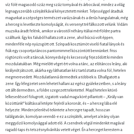
víz fölé magasodó száz meg száz tornyával és árbocával; mindez a világ
legnagyszerűbb színjátékával kényeztetett minket. Teljességgel átadtuk
magunkat a szépséges természet varázsának és a derűs hangulatnak; még
a herceg is levetkezte komolyságát, és versenyt tréfálkozott velünk. Vidám
muzsika áradt felénk, amikor a várostól néhány itáliai mérföldre partra
szálltunk. Egy kis faluból hallatszott a zene, ahol búcsú volt éppen;
mindenféle nép nyüzsgött ott. Színpadi kosztümöt viselő fiatal lányok és
fiúk egy csoportja táncos pantomimmel köszöntött bennünket. Friss
rögtönzés volt a táncuk; könnyedség és kecsesség fejeződött ki minden
mozdulatukban. Még mielőtt véget ért volna a tánc, az előtáncos leány, aki
királynőt játszott, akárha egy láthatatlan kéz tartóztatta volna föl, hirtelen
megmerevedett. Mozdulatlanná dermedtek a többiek is. Elhallgatott a
zene. Egy lélegzetet sem lehetet hallani az egész gyülekezetben, s a leány
ott állt dermedten, a földre szegezett tekintettel. Majd hirtelen kitörő
lelkesedéssel fölugrott, izgatott-vadul maga köré pillantott – „Király van
közöttünk!” kiáltással letépte fejéről a koronát, és – a herceg lába elé
helyezte. Minden jelenlévő tekintete a hercegre tapadt, hosszan
találgatván, komolyan veendő-e ez a színjáték, amelyet a leány olyan
meggyőző komolysággal adott elő. A csendnek végül mindenkit magával
ragadó taps és tetszésnyilvánítás vetett véget. Én a herceget kerestem a