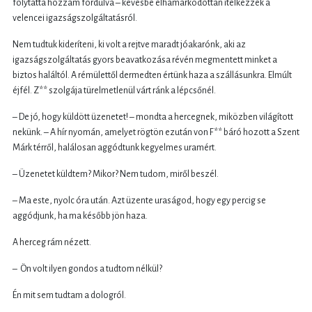
folytatta hozzám fordulva – kevésbé elhamarkodottan ítélkezzék a
velencei igazságszolgáltatásról.
Nem tudtuk kideríteni, ki volt a rejtve maradt jóakarónk, aki az
igazságszolgáltatás gyors beavatkozása révén megmentett minket a
biztos haláltól. A rémülettől dermedten értünk haza a szállásunkra. Elmúlt
éjfél. Z** szolgája türelmetlenül várt ránk a lépcsőnél.
– De jó, hogy küldött üzenetet! – mondta a hercegnek, miközben világított
nekünk. – A hír nyomán, amelyet rögtön ezután von F** báró hozott a Szent
Márk térről, halálosan aggódtunk kegyelmes uramért.
– Üzenetet küldtem? Mikor? Nem tudom, miről beszél.
– Ma este, nyolc óra után. Azt üzente uraságod, hogy egy percig se
aggódjunk, ha ma később jön haza.
A herceg rám nézett.
– Ön volt ilyen gondos a tudtom nélkül?
Én mit sem tudtam a dologról.