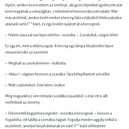
lépést, amikor észrevettem az örményt, aki gyors léptekkel igyekezett utat
törni magának a sokaságban, s tekintetével keresni látszott valakit. Már-
már utolértük, amikor beért minket a herceg lakosztályából lélekszakadva
utánunk siető F** báró, és egy levelet nyújtott át a hercegnek.
– Fekete viasszal van lepecsételve – mondta. – Gondoltuk, sürgős lehet.
Ez úgy ért, mint a villámcsapás. A herceg egy lámpa fénykörébe lépve
olvasni kezdte az üze­netet.
– Meghalt az unokafivérem – kiáltotta.
–
Mikor?
– vágtam hevesen a szavába. Újra belepillantott a levélbe.
– Múlt csütörtökön. Este kilenc órakor.
Még magunkhoz sem tértünk csodálkozásunkból, s már ott is állt
mellettünk az örmény.
– Felismerték kegyelmességedet – mondta a hercegnek. – Siessen a
fogadóba; ott találja a szenátus tagjait. Fogadja minden aggály nélkül a
tiszteletet, amelyet kinyilvánítanak ön iránt. F** báró elfelejtette