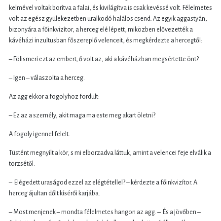
kelmével voltak borítva a falai, és kivilágítva is csak kevéssé volt. Félelmetes
volt az egész gyülekezetben uralkodó halálos csend. Az egyik aggastyán,
bizonyára a főinkvizítor, a herceg elé lépett, miközben elővezették a
kávéházi inzultusban főszereplő velenceit, és megkérdezte a hercegtől:
– Fölismeri ezt az embert; ő volt az, aki a kávéházban megsértette önt?
– Igen – válaszolta a herceg.
Az agg ekkor a fogolyhoz fordult:
– Ez az a személy, akit maga ma este meg akart öletni?
A fogoly igennel felelt.
Tüstént megnyílt a kör, s mi elborzadva láttuk, amint a velencei feje elválik a
törzsétől.
– Elégedett uraságod ezzel az elégtétellel? – kérdezte a főinkvizítor. A
herceg ájultan dőlt kísérői karjába.
– Most menjenek – mondta félelmetes hangon az agg. – És a jövőben –