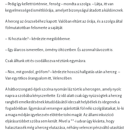
– Pedig így kellett történnie, fenség – mondta a szolga. – Látja, itt van
kegyelmességed ismétlőórája, amelyet bizonyságul átadott a küldöncnek.
A herceg az órazsebéhez kapott. Valóban eltűnt az órája, és a szolga által
fölmutatottban felismerte a sajátját.
– Ki hozta ide? – kérdezte megdöbbenve.
– Egy álarcos ismeretlen, örmény öltözetben. És azonnal távozott is.
Csak álltunk ott és csodálkozva néztünk egymásra.
– Nos, mit gondol, grófom? – kérdezte hosszú hallgatás után a herceg. –
Van egy titkos őrangyalom itt, Velencében.
A hátborzongató éjjeli szcéna nyomán láz tört ki a hercegen, amely nyolc
napra a szobába kényszerítette. Ez idő alatt csak úgy nyüzsögtek a herceg
rangbéli emelkedésének kitudódásától idecsalt helybéliek és idegenek a
fogadónkban. Egymással versengve ajánlották föl néki szolgálataikat, ki-ki
a maga módján igyekezvén előtérbe tolni magát. Az állami inkvizíció
eljárása többet szóba sem került. Mivel a **-i udvar úgy kívánta, hogy
halasztassék még a herceg elutazása, néhány velencei pénzváltó utasítást