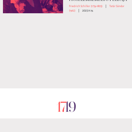
Friedrich Schiller (1759-1805)
|
Tatár Sándor
(1962)
|
2025.11.19.
RÓLUNK