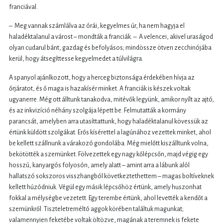
franciával.
– Meg vannak számlálva az órái, kegyelmes úr, ha nem hagyja el
haladéktalanul a várost – mondták a franciák. – A velencei, akivel uraságod
olyan cudarul bánt, gazdag és befolyásos; mindössze ötven zecchinójába
kerül, hogy átsegíttesse kegyelmedet a túlvilágra.
A spanyol ajánlkozott, hogy a herceg biztonsága érdekében hívja az
őrjáratot, és ő maga is hazakísér minket. A franciák is készek voltak
ugyanerre. Még ott álltunk tanakodva, mitévők legyünk, amikor nyílt az ajtó,
és az inkvizíció néhány szolgája lépett be. Felmutatták a kormány
parancsát, amelyben arra utasíttattunk, hogy haladéktalanul kövessük az
értünk küldött szolgákat. Erős kísérettel a lagúnához vezettek minket, ahol
be kellett szállnunk a várakozó gondolába. Még mielőtt kiszálltunk volna,
bekötötték a szemünket. Fölvezettek egy nagy kőlépcsőn, majd végig egy
hosszú, kanyargós folyosón, amely alatt – amint arra a lábunk alól
hallatszó sokszoros visszhangból következtethettem – magas boltíveknek
kellett húzódniuk. Végül egy másik lépcsőhöz értünk, amely huszonhat
fokkal a mélységbe vezetett. Egy terembe értünk, ahol levették a kendőt a
szemünkről. Tiszteletreméltó aggok körében találtuk magunkat;
valamennyien feketébe voltak öltözve, magának a teremnek is fekete