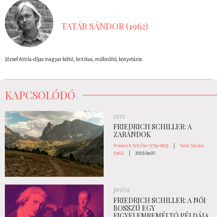
TATÁR SÁNDOR (1962)
József Attila-díjas magyar költő, kritikus, műfordító, könyvtáros.
KAPCSOLÓDÓ
vers
FRIEDRICH SCHILLER: A
ZARÁNDOK
Friedrich Schiller (1759-1805)
|
Tatár Sándor
(1962)
|
2025.09.07.
próza
FRIEDRICH SCHILLER: A NŐI
BOSSZÚ EGY
FIGYELEMREMÉLTÓ PÉLDÁJA