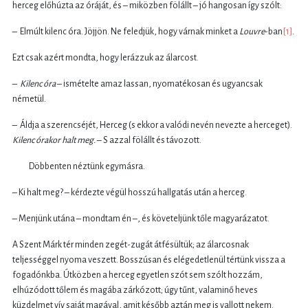
herceg előhúzta az óráját, és – miközben fölállt – jó hangosan így szólt:
– Elmúlt kilenc óra. Jöjjön. Ne feledjük, hogy várnak minket a
Louvre
-ban
[1]
.
Ezt csak azért mondta, hogy lerázzuk az álarcost.
–
Kilenc óra
– ismételte amaz lassan, nyomatékosan és ugyancsak
németül.
– Áldja a szerencséjét, Herceg (s ekkor a valódi nevén nevezte a herceget).
Kilenc órakor halt meg.
– S azzal fölállt és távozott.
Döbbenten néztünk egymásra.
– Ki halt meg? – kérdezte végül hosszú hallgatás után a herceg.
– Menjünk utána – mondtam én –, és követeljünk tőle magyarázatot.
A Szent Márk tér minden zegét-zugát átfésültük; az álarcosnak
teljességgel nyoma veszett. Bosszúsan és elégedetlenül tértünk vissza a
fogadónkba. Útközben a herceg egyetlen szót sem szólt hozzám,
elhúzódott tőlem és magába zárkózott; úgy tűnt, valaminő heves
küzdelmet vív saját magával, amit később aztán meg is vallott nekem.