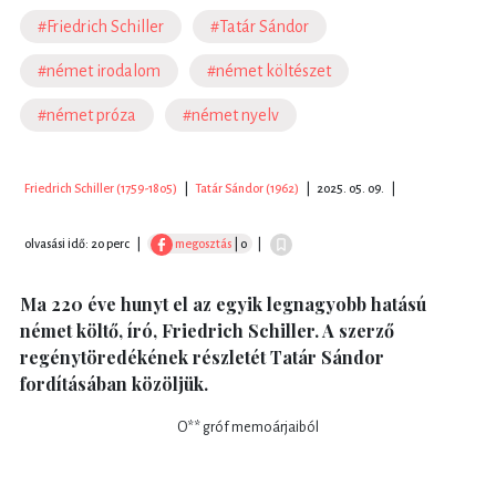
#Friedrich Schiller
#Tatár Sándor
#német irodalom
#német költészet
#német próza
#német nyelv
Friedrich Schiller (1759-1805)
|
Tatár Sándor (1962)
|
2025. 05. 09.
|
olvasási idő: 20 perc
|
megosztás
| 0
|
Ma 220 éve hunyt el az egyik legnagyobb hatású
német költő, író, Friedrich Schiller. A szerző
regénytöredékének részletét Tatár Sándor
fordításában közöljük.
O** gróf memoárjaiból