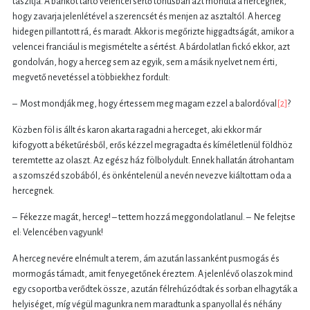
taszítja. A bankot tartó velencei sértő tónusban azt mondta a hercegnek,
hogy zavarja jelenlétével a szerencsét és menjen az asztaltól. A herceg
hidegen pillantott rá, és maradt. Akkor is megőrizte higgadtságát, amikor a
velencei franciául is megismételte a sértést. A bárdolatlan fickó ekkor, azt
gondolván, hogy a herceg sem az egyik, sem a másik nyelvet nem érti,
megvető nevetéssel a többiekhez fordult:
– Most mondják meg, hogy értessem meg magam ezzel a balordóval
[2]
?
Közben föl is állt és karon akarta ragadni a herceget, aki ekkor már
kifogyott a béketűrésből, erős kézzel megragadta és kíméletlenül földhöz
teremtette az olaszt. Az egész ház fölbolydult. Ennek hallatán átrohantam
a szomszéd szobából, és önkéntelenül a nevén nevezve kiáltottam oda a
hercegnek.
– Fékezze magát, herceg! – tettem hozzá meggondolatlanul. – Ne felejtse
el: Velencében vagyunk!
A herceg nevére elnémult a terem, ám azután lassanként pusmogás és
mormogás támadt, amit fenyegetőnek éreztem. A jelenlévő olaszok mind
egy csoportba verődtek össze, azután félrehúzódtak és sorban elhagyták a
helyiséget, míg végül magunkra nem maradtunk a spanyollal és néhány