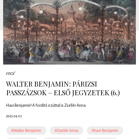
esszé
WALTER BENJAMIN: PÁRIZSI
PASSZÁZSOK – ELSŐ JEGYZETEK (6.)
Havi Benjamin! A fordító ezúttal is Zsellér Anna.
2023.04.07.
#Walter Benjamin
#Zsellér Anna
#havi Benjamin