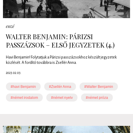
esszé
WALTER BENJAMIN: PÁRIZSI
PASSZÁZSOK – ELSŐ JEGYZETEK (4.)
Havi Benjamin! Folytatjuk a Párizsi passzázsokhoz készült jegyzetek
közlését. A fordító továbbra is Zsellér Anna.
2023.02.03.
#havi Benjamin
#Zsellér Anna
#Walter Benjamin
#német irodalom
#német nyelv
#német próza