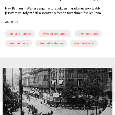
Havi Benjamin! Walter Benjamin töredékben maradt művének újabb
jegyzeteivel folytatódik a sorozat. A fordító továbbra is Zsellér Anna.
2023.03.03.
#havi Benjamin
#Walter Benjamin
#Zsellér Anna
#német nyelv
#német irodalom
#német esszé