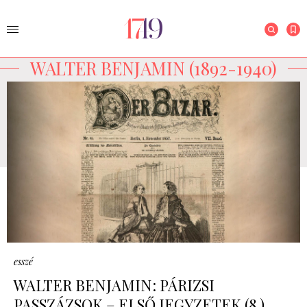
WALTER BENJAMIN (1892-1940)
esszé
WALTER BENJAMIN: PÁRIZSI
PASSZÁZSOK – ELSŐ JEGYZETEK (8.)