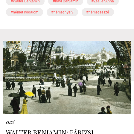
#Walter Benjamin
#havi Benjamin
#Zsellér Anna
#német irodalom
#német nyelv
#német esszé
esszé
WALTER BENJAMIN: PÁRIZSI