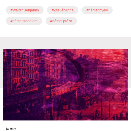
#Walter Benjamin
#Zsellér Anna
#német nyelv
#német irodalom
#német próza
próza