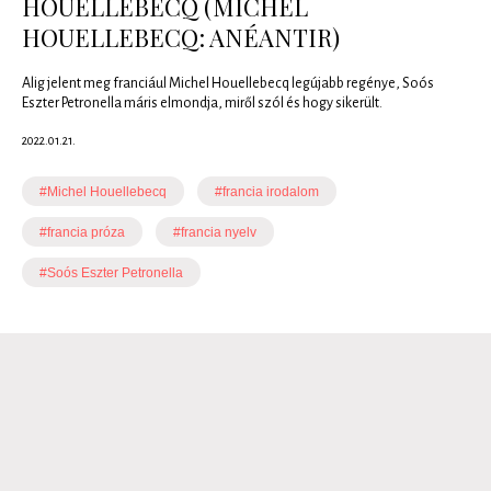
HOUELLEBECQ (MICHEL
HOUELLEBECQ: ANÉANTIR)
Alig jelent meg franciául Michel Houellebecq legújabb regénye, Soós
Eszter Petronella máris elmondja, miről szól és hogy sikerült.
2022.01.21.
#Michel Houellebecq
#francia irodalom
#francia próza
#francia nyelv
#Soós Eszter Petronella