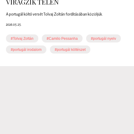
VIRÁGZIK TÉLEN
A portugál költő versét Tolvaj Zoltán fordításában közöljük.
2026.05.25.
#Tolvaj Zoltán
#Camilo Pessanha
#portugál nyelv
#portugál irodalom
#portugál költészet