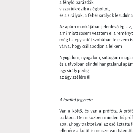
a fénylő barázdák
visszatükrözik az égboltot,
és a sirályok, a fehér sirályok lezúduln
Az apám munkájában jelenlévő égi az,
ami miatt sosem vesztem el a reményt
még ha egy sötét szobában fekszem is
várva, hogy csillapodjon a lelkem
Nyugalom, nyugalom, suttogom maga
és a távolban elindul hangtalanul apám
egy sirály pedig
az ágy szélére ül
**
A fordító jegyzete
:
Van a költő, és van a próféta. A próf
traktora. De miközben minden fiú próf
apa, ahogy traktorával az eső áztatta 
ellenére a költő is messze van Istentő