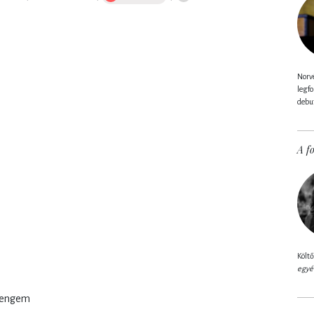
Norvé
legfo
debut
A fo
Költő
egyéb
 engem