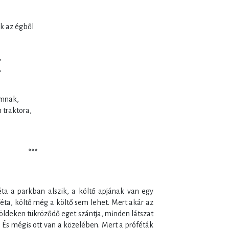
ak az égből
,
,
mnak,
 traktora,
*
éta a parkban alszik, a költő apjának van egy
éta, költő még a költő sem lehet. Mert akár az
földeken tükröződő eget szántja, minden látszat
l. És mégis ott van a közelében. Mert a próféták