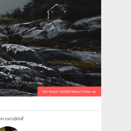
Fotó: Ansgar Scheffold képe a Pixabay -en.
rs szerzőjéről