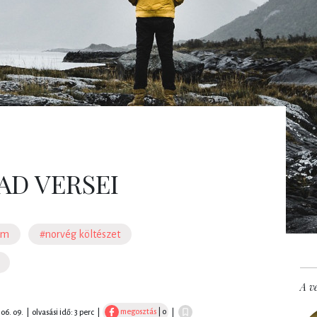
AD VERSEI
om
#norvég költészet
A ve
megosztás
| 0
 06. 09.
|
olvasási idő: 3 perc
|
|