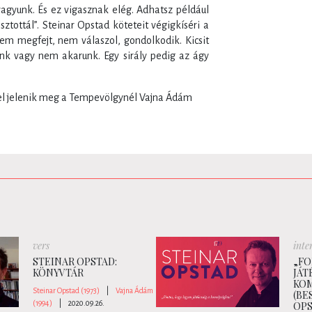
gyunk. És ez vigasznak elég. Adhatsz például
tottál”. Steinar Opstad köteteit végigkíséri a
em megfejt, nem válaszol, gondolkodik. Kicsit
ünk vagy nem akarunk. Egy sirály pedig az ágy
zel jelenik meg a Tempevölgynél Vajna Ádám
vers
inte
STEINAR OPSTAD:
„FO
KÖNYVTÁR
JÁT
KO
Steinar Opstad (1973)
|
Vajna Ádám
(BE
(1994)
|
2020.09.26.
OPS