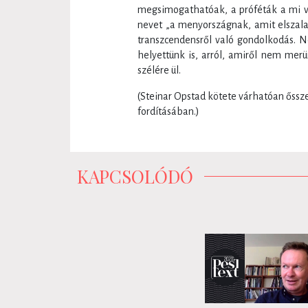
megsimogathatóak, a próféták a mi va
nevet „a menyországnak, amit elszalasz
transzcendensről való gondolkodás. N
helyettünk is, arról, amiről nem mer
szélére ül.
(Steinar Opstad kötete várhatóan őss
fordításában.)
KAPCSOLÓDÓ