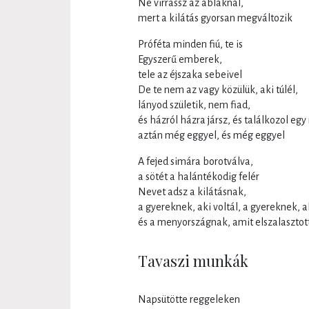
Ne virrassz az ablaknál,
mert a kilátás gyorsan megváltozik
Próféta minden fiú, te is
Egyszerű emberek,
tele az éjszaka sebeivel
De te nem az vagy közülük, aki túlél,
lányod születik, nem fiad,
és házról házra jársz, és találkozol egy
aztán még eggyel, és még eggyel
A fejed simára borotválva,
a sötét a halántékodig felér
Nevet adsz a kilátásnak,
a gyereknek, aki voltál, a gyereknek, ak
és a menyországnak, amit elszalasztot
Tavaszi munkák
Napsütötte reggeleken