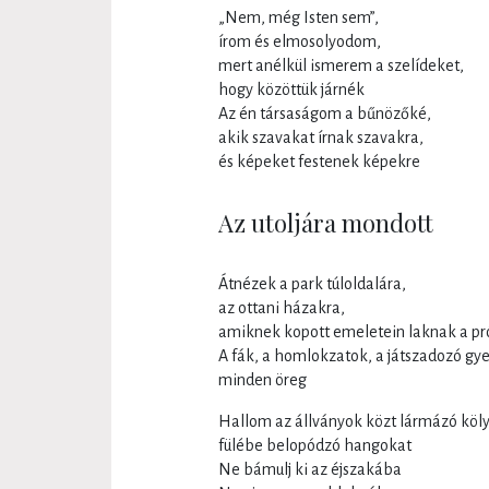
„Nem, még Isten sem”,
írom és elmosolyodom,
mert anélkül ismerem a szelídeket,
hogy közöttük járnék
Az én társaságom a bűnözőké,
akik szavakat írnak szavakra,
és képeket festenek képekre
Az utoljára mondott
Átnézek a park túloldalára,
az ottani házakra,
amiknek kopott emeletein laknak a pr
A fák, a homlokzatok, a játszadozó gy
minden öreg
Hallom az állványok közt lármázó köl
fülébe belopódzó hangokat
Ne bámulj ki az éjszakába