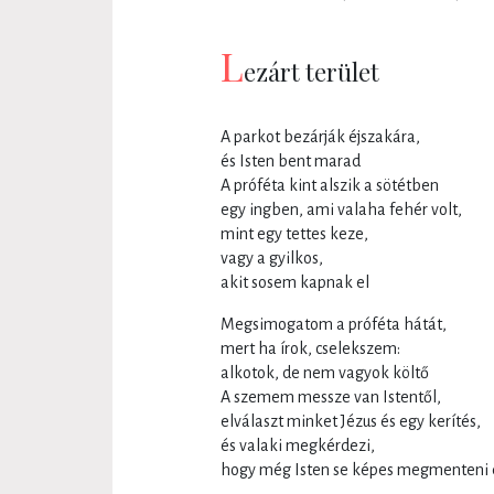
L
ezárt terület
A parkot bezárják éjszakára,
és Isten bent marad
A próféta kint alszik a sötétben
egy ingben, ami valaha fehér volt,
mint egy tettes keze,
vagy a gyilkos,
akit sosem kapnak el
Megsimogatom a próféta hátát,
mert ha írok, cselekszem:
alkotok, de nem vagyok költő
A szemem messze van Istentől,
elválaszt minket Jézus és egy kerítés,
és valaki megkérdezi,
hogy még Isten se képes megmenteni