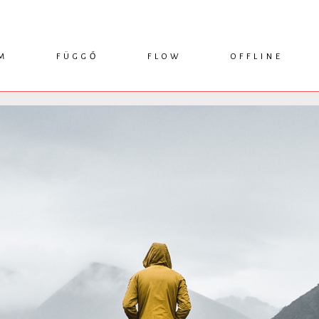
M
FÜGGŐ
FLOW
OFFLINE
ESSZÉ
HÍR
1749 KÖNYVEK
KRITIKA
INTERJÚ
RENDEZVÉNYEK
TANULMÁNY
MŰHELYNAPLÓ
PODCAST
IKSZEK
TOPLISTA