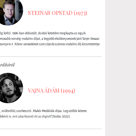
STEINAR OPSTAD (1973)
g költő. 1996-ban debütált, és első kötetére megkapta az egyik
ntosabb norvég irodalmi díjat, a legjobb elsőkönyvesnek járó Tarjei Vesaas'
antpris-t. Kilenc verseskötet szerzője és számos irodalmi díj kitüntetettje.
rdítóról
VAJNA ÁDÁM (1994)
, műfordító, szerkesztő. Makói Medáliák-díjas. Legutóbbi kötete:
ként is, mit akarhatott itt az őrgróf
(Scolar, 2022).