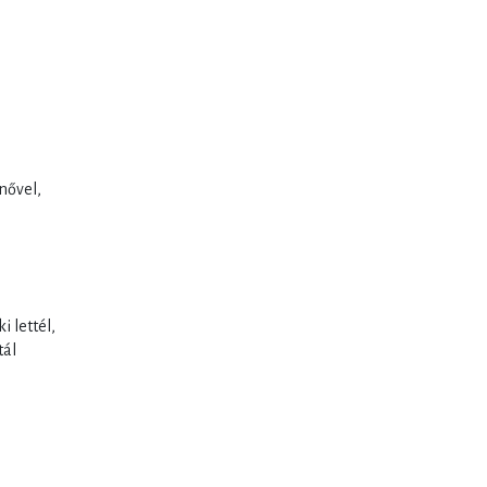
 nővel,
i lettél,
tál