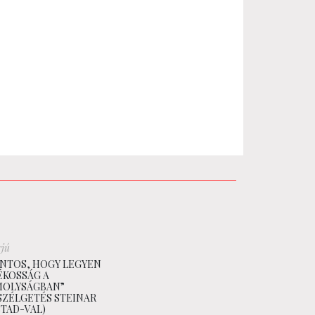
rjú
NTOS, HOGY LEGYEN
ÉKOSSÁG A
MOLYSÁGBAN”
SZÉLGETÉS STEINAR
TAD-VAL)