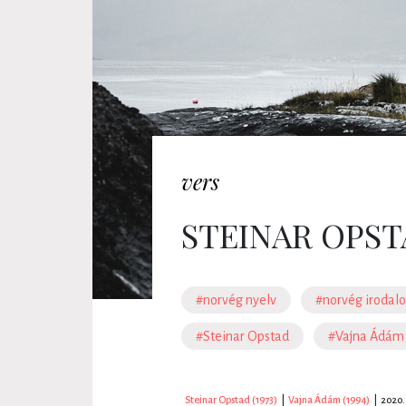
vers
STEINAR OPST
#norvég nyelv
#norvég irodal
#Steinar Opstad
#Vajna Ádám
Steinar Opstad (1973)
|
Vajna Ádám (1994)
|
2020.