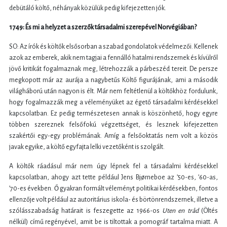
debütáló költő, néhányak közülük pedig kifejezetten jók.
1749: És mi a helyzet a szerzők társadalmi szerepével Norvégiában?
SO: Az írók és költők elsősorban a szabad gondolatok védelmezői. Kellenek
azok az emberek, akik nem tagjai a fennálló hatalmi rendszernek és kívülről
jövő kritikát fogalmaznak meg, létrehozzák a párbeszéd tereit. De persze
megkopott már az aurája a nagybetűs Költő figurájának, ami a második
világháború után nagyon is élt. Már nem feltétlenül a költőkhöz fordulunk,
hogy fogalmazzák meg a véleményüket az égető társadalmi kérdésekkel
kapcsolatban. Ez pedig természetesen annak is köszönhető, hogy egyre
többen szereznek felsőfokú végzettséget, és lesznek kifejezetten
szakértői egy-egy problémának. Amíg a felsőoktatás nem volt a közös
javak egyike, a költő egyfajta lelki vezetőként is szolgált.
A költők ráadásul már nem úgy lépnek fel a társadalmi kérdésekkel
kapcsolatban, ahogy azt tette például Jens Bjørneboe az ’50-es, ’60-as,
’70-es években. Ő gyakran formált véleményt politikai kérdésekben, fontos
ellenzője volt például az autoritárius iskola- és börtönrendszernek, illetve a
szólásszabadság határait is feszegette az 1966-os
Uten en tråd
(Öltés
nélkül) című regényével, amit be is tiltottak a pornográf tartalma miatt. A