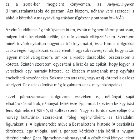
és a 2009-ben megjelent könyvemen, az
Avhymninger
en
(Himnusztalanítások) dolgoztam. Azt hiszem, néhány vers szerepel is
abból a kötetből a magyar válogatásban (Egészen pontosan öt – V.Á.).
Az elmúlt időben elég sok új verset írtam, és bár még nem látom pontosan,
milyen kötet kerekedik belőle, de már vannak elképzeléseim. Szeretem
minél tovább nyitottan hagyni az írásfolyamatot, és a formai dolgokkal
csak a végén foglalkozni. Ez azt jelenti, hogy sok szöveget írok, hogy aztán
legyen miből válogatnom, amikor a kisebb darabokból összerakom a
kötetet. Szintén szeretem egyesíteni a lírát és az epikát, hogy legyen a
verseknek egy narratív háttere, de közben maradjanak meg egyfajta
énekelhető beszédnek is. Sok minden arra utal, hogy az új kötettel is ez lesz
a helyzet. De ezt leszámítva még fogalmam sincs, milyen könyv lesz.
Ezzel párhuzamosan dolgozom esszéken is, néhányat saját
elhatározásból írok, néhányat felkérésre. Épp most fejeztem be egy írást
Jens Bjørneboe (1921-1976) költészetéről. Nagy és fontos szereplője ő a
norvég kultúrának szerzőként, főleg regényíróként, és társadalmi
figuraként is. A legismertebb műve a Bestialitetens historie (A bestialitás
története), egy trilógia, ami a gonosz kérdését járja körül a nyugati
történelemben (Jens Bjørneboe-nak magyarul
A cápák
című könyve jelent