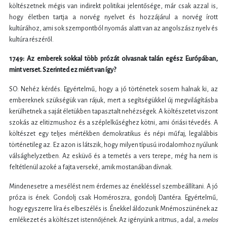
költészetnek mégis van indirekt politikai jelentősége, már csak azzal is,
hogy életben tartja a norvég nyelvet és hozzájárul a norvég írott
kultúrához, ami sok szempontból nyomás alatt van az angolszász nyelv és
kultúra részéről.
1749: Az emberek sokkal több prózát olvasnak talán egész Európában,
mint verset. Szerinted ez miért van így?
SO: Nehéz kérdés. Egyértelmű, hogy a jó történetek sosem halnak ki, az
embereknek szükségük van rájuk, mert a segítségükkel új megvilágításba
kerülhetnek a saját életükben tapasztalt nehézségek. A költészetet viszont
szokás az elitizmushoz és a széplelkűséghez kötni, ami óriási tévedés. A
költészet egy teljes mértékben demokratikus és népi műfaj, legalábbis
történetileg az. Ez azon is látszik, hogy milyen típusú irodalomhoz nyúlunk
válsághelyzetben. Az esküvő és a temetés a vers terepe, még ha nem is
feltétlenül azoké a fajta verseké, amik mostanában dívnak.
Mindenesetre a mesélést nem érdemes az énekléssel szembeállítani. A jó
próza is ének. Gondolj csak Homéroszra, gondolj Dantéra. Egyértelmű,
hogy egyszerre líra és elbeszélés is. Énekkel áldozunk Mnémoszünének az
emlékezet és a költészet istennőjének. Az igényünk a ritmus, a dal, a
melos