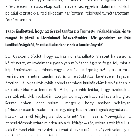
SO: Abszolút. Ez egy csodálatos, de sokszor frusztráló foglalkozás. De
egész életemben összekapcsoltam a versírást egyéb irodalmi munkákkal,
például kéziratokkal foglalkoztam, tanítottam, felolvasó turnét tartottam,
fordítottam stb.
1749: Említetted, hogy az ősszel tanítasz a Tromsø-i Íróakadémián, és te
magad is jártál a Hordalandi Íróakadémiára. Mit gondolsz az írás
taníthatóságáról, és mit adtak neked ezek a tanulmányok?
SO: Gyakori előítélet, hogy az írás nem tanulható. Viszont ha valaki a
költészetet, az irodalmat ugyanolyan művészeti ágként fogja fel, mint a
képzőművészetet, a filmet vagy a zenét – márpedig az! –, akkor mi a
fenéért ne lehetne tanulni ezt is a felsőoktatás keretében? Teljesen
értetlenül állok az íróiskolák létével szembeni kritikák előtt. Norvégiában is
szokott néha vita lenni erről. A leggyakoribb kritika, hogy azoknak a
szerzőknek, akik íróakadémiába járnak, nagyon hasonló lesz a hangjuk.
Persze ebben lehet valami, megesik, hogy amikor néhányan
párhuzamosan bontakoznak ki, egy ideig hasonlítani fognak egymásra az
írásaik, de erről tényleg az iskola tehet? Nem hiszem. Norvégiában a
generációmnak szinte minden írója és költője – sőt, sokan azok közül is,
akik tíz évvel előttem születtek, tehát kb. 1960 után – elvégzett valamilyen