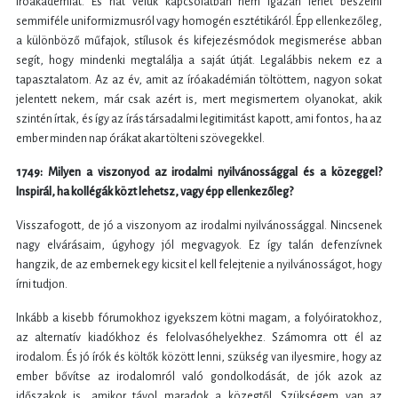
íróakadémiát. És hát velük kapcsolatban nem igazán lehet beszélni
semmiféle uniformizmusról vagy homogén esztétikáról. Épp ellenkezőleg,
a különböző műfajok, stílusok és kifejezésmódok megismerése abban
segít, hogy mindenki megtalálja a saját útját. Legalábbis nekem ez a
tapasztalatom. Az az év, amit az íróakadémián töltöttem, nagyon sokat
jelentett nekem, már csak azért is, mert megismertem olyanokat, akik
szintén írtak, és így az írás társadalmi legitimitást kapott, ami fontos, ha az
ember minden nap órákat akar tölteni szövegekkel.
1749: Milyen a viszonyod az irodalmi nyilvánossággal és a közeggel?
Inspirál, ha kollégák közt lehetsz, vagy épp ellenkezőleg?
Visszafogott, de jó a viszonyom az irodalmi nyilvánossággal. Nincsenek
nagy elvárásaim, úgyhogy jól megvagyok. Ez így talán defenzívnek
hangzik, de az embernek egy kicsit el kell felejtenie a nyilvánosságot, hogy
írni tudjon.
Inkább a kisebb fórumokhoz igyekszem kötni magam, a folyóiratokhoz,
az alternatív kiadókhoz és felolvasóhelyekhez. Számomra ott él az
irodalom. És jó írók és költők között lenni, szükség van ilyesmire, hogy az
ember bővítse az irodalomról való gondolkodását, de jók azok az
időszakok is, amikor távol maradok a közegtől. Szükségem van az