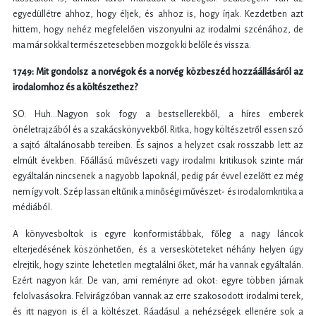
egyedüllétre ahhoz, hogy éljek, és ahhoz is, hogy írjak. Kezdetben azt
hittem, hogy nehéz megfelelően viszonyulni az irodalmi szcénához, de
ma már sokkal természetesebben mozgok ki belőle és vissza.
1749: Mit gondolsz a norvégok és a norvég közbeszéd hozzáállásáról az
irodalomhoz és a költészethez?
SO: Huh…Nagyon sok fogy a bestsellerekből, a híres emberek
önéletrajzából és a szakácskönyvekből. Ritka, hogy költészetről essen szó
a sajtó általánosabb tereiben. És sajnos a helyzet csak rosszabb lett az
elmúlt években. Főállású művészeti vagy irodalmi kritikusok szinte már
egyáltalán nincsenek a nagyobb lapoknál, pedig pár évvel ezelőtt ez még
nem így volt. Szép lassan eltűnik a minőségi művészet- és irodalomkritika a
médiából.
A könyvesboltok is egyre konformistábbak, főleg a nagy láncok
elterjedésének köszönhetően, és a versesköteteket néhány helyen úgy
elrejtik, hogy szinte lehetetlen megtalálni őket, már ha vannak egyáltalán.
Ezért nagyon kár. De van, ami reményre ad okot: egyre többen járnak
felolvasásokra. Felvirágzóban vannak az erre szakosodott irodalmi terek,
és itt nagyon is él a költészet. Ráadásul a nehézségek ellenére sok a