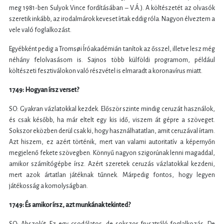
meg 1981-ben Sulyok Vince fordításában – V.Á.). A költészetét az olvasók
szeretik inkább, az irodalmárok keveset írtak eddig róla. Nagyon élveztem a
vele való foglalkozást.
Egyébként pedig a Tromsøi Íróakadémián tanítok az ősszel, illetve lesz még
néhány felolvasásom is. Sajnos több külföldi programom, például
költészeti fesztiválokon való részvétel is elmaradt a koronavírus miatt.
1749: Hogyan írsz verset?
SO: Gyakran vázlatokkal kezdek. Először szinte mindig ceruzát használok,
és csak később, ha már eltelt egy kis idő, viszem át gépre a szöveget.
Sokszor eközben derül csak ki, hogy használhatatlan, amit ceruzával írtam.
Azt hiszem, ez azért történik, mert van valami autoritatív a képernyőn
megjelenő fekete szövegben. Könnyű nagyon szigorúnak lenni magaddal,
amikor számítógépbe írsz. Azért szeretek ceruzás vázlatokkal kezdeni,
mert azok ártatlan játéknak tűnnek. Márpedig fontos, hogy legyen
játékosság a komolyságban.
1749: És amikor írsz, azt munkának tekinted?