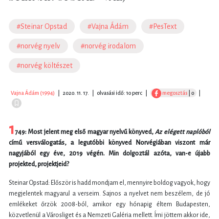
#Steinar Opstad
#Vajna Ádám
#PesText
#norvég nyelv
#norvég irodalom
#norvég költészet
Vajna Ádám (1994)
|
2020. 11. 17.
|
olvasási idő: 10 perc
|
megosztás
| 0
|
1
749: Most jelent meg első magyar nyelvű könyved,
Az elégett naplóból
című versválogatás, a legutóbbi könyved Norvégiában viszont már
nagyjából egy éve, 2019 végén. Min dolgoztál azóta, van-e újabb
projekted, projektjeid?
Steinar Opstad: Először is hadd mondjam el, mennyire boldog vagyok, hogy
megjelentek magyarul a verseim. Sajnos a nyelvet nem beszélem, de jó
emlékeket őrzök 2008-ból, amikor egy hónapig éltem Budapesten,
közvetlenül a Városliget és a Nemzeti Galéria mellett. Írni jöttem akkor ide,