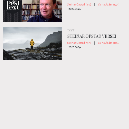
Steinar Opstad (1973)
|
Vajna Ádám (1994)
|
2020.09.26.
vers
STEINAR OPSTAD VERSEI
Steinar Opstad (1973)
|
Vajna Ádám (1994)
|
2020.06.09.