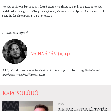
Norvég költő. 1996-ban debütált, és első kötetére megkapta az egyik legfontosabb norvég
irodalmi díjat, a legjobb elsőkönyvesnek járó Tarjei Vesaas' debutantpris-t. Kilenc verseskötet
szerzője és számos irodalmi díj kitüntetettje.
A cikk szerzőjéről
VAJNA ÁDÁM (1994)
Költő, műfordító, szerkesztő. Makói Medáliák-díjas. Legutóbbi kötete:
egyébként is, mit
akarhatott itt az őrgróf
(Scolar, 2022).
KAPCSOLÓDÓ
vers
STEINAR OPSTAD: KÖNYVTÁR