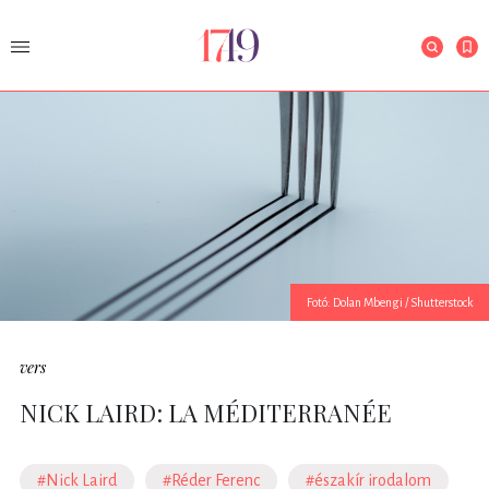
Fotó: Dolan Mbengi / Shutterstock
vers
NICK LAIRD: LA MÉDITERRANÉE
#Nick Laird
#Réder Ferenc
#északír irodalom