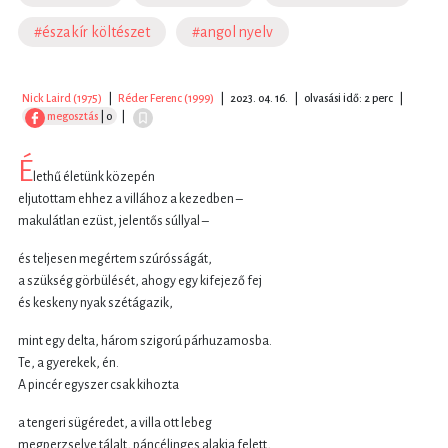
#északír költészet
#angol nyelv
Nick Laird (1975)
|
Réder Ferenc (1999)
|
2023. 04. 16.
|
olvasási idő: 2 perc
|
megosztás
| 0
|
É
lethű életünk közepén
eljutottam ehhez a villához a kezedben –
makulátlan ezüst, jelentős súllyal –
és teljesen megértem szúrósságát,
a szükség görbülését, ahogy egy kifejező fej
és keskeny nyak szétágazik,
mint egy delta, három szigorú párhuzamosba.
Te, a gyerekek, én.
A pincér egyszer csak kihozta
a tengeri sügéredet, a villa ott lebeg
megperzselve tálalt, páncélinges alakja felett,