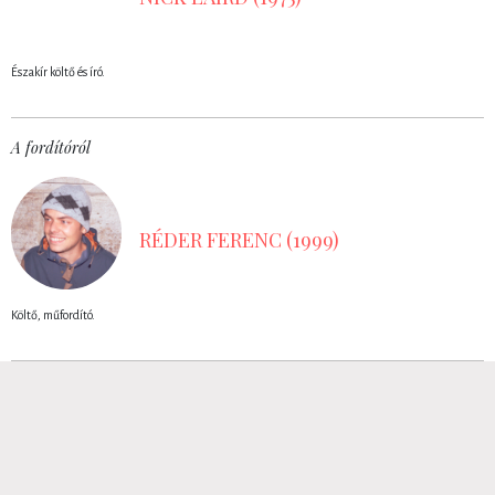
Északír költő és író.
A fordítóról
RÉDER FERENC (1999)
Költő, műfordító.