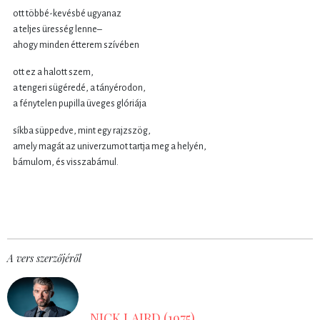
ott többé-kevésbé ugyanaz
a teljes üresség lenne–
ahogy minden étterem szívében
ott ez a halott szem,
a tengeri sügéredé, a tányérodon,
a fénytelen pupilla üveges glóriája
síkba süppedve, mint egy rajzszög,
amely magát az univerzumot tartja meg a helyén,
bámulom, és visszabámul.
A vers szerzőjéről
NICK LAIRD (1975)