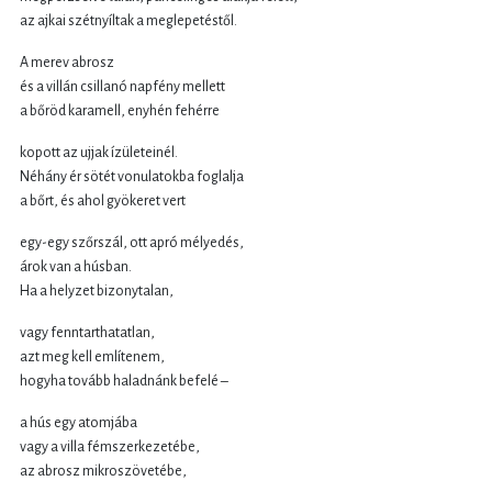
az ajkai szétnyíltak a meglepetéstől.
A merev abrosz
és a villán csillanó napfény mellett
a bőröd karamell, enyhén fehérre
kopott az ujjak ízületeinél.
Néhány ér sötét vonulatokba foglalja
a bőrt, és ahol gyökeret vert
egy-egy szőrszál, ott apró mélyedés,
árok van a húsban.
Ha a helyzet bizonytalan,
vagy fenntarthatatlan,
azt meg kell említenem,
hogyha tovább haladnánk befelé –
a hús egy atomjába
vagy a villa fémszerkezetébe,
az abrosz mikroszövetébe,