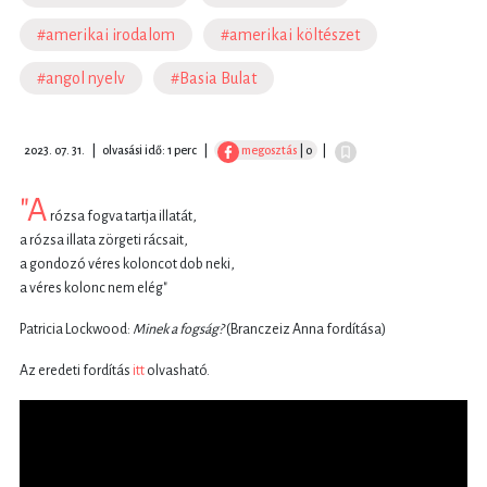
#amerikai irodalom
#amerikai költészet
#angol nyelv
#Basia Bulat
2023. 07. 31.
|
olvasási idő: 1 perc
|
megosztás
| 0
|
"A
rózsa fogva tartja illatát,
a rózsa illata zörgeti rácsait,
a gondozó véres koloncot dob neki,
a véres kolonc nem elég"
Patricia Lockwood:
Minek a fogság?
(Branczeiz Anna fordítása)
Az eredeti fordítás
itt
olvasható.