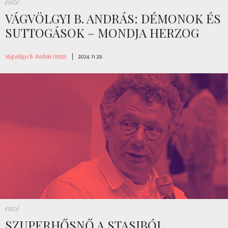
esszé
VÁGVÖLGYI B. ANDRÁS: DÉMONOK ÉS
SUTTOGÁSOK – MONDJA HERZOG
Vágvölgyi B. András (1959)
|
2024.11.29.
esszé
SZUPERHŐSNŐ A STASIBÓL,