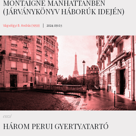
MONTAIGNE MANHATTANBEN
(JÁRVÁNYKÖNYV HÁBORÚK IDEJÉN)
Vágvölgyi B. András (1959)
|
2024.09.07.
esszé
HÁROM PERUI GYERTYATARTÓ