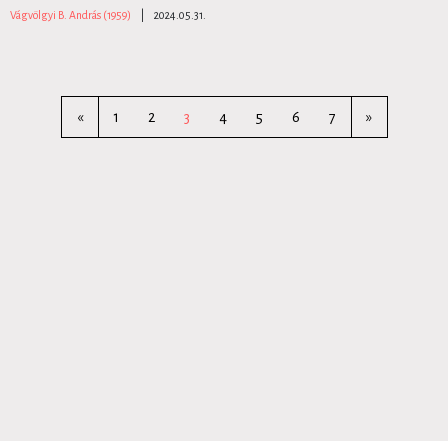
Vágvölgyi B. András (1959)
|
2024.05.31.
«
1
2
3
4
5
6
7
»