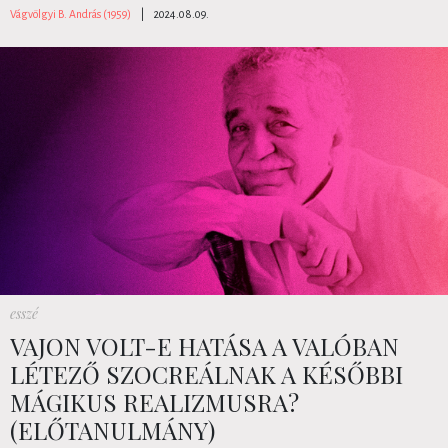
Vágvölgyi B. András (1959)
|
2024.08.09.
esszé
VAJON VOLT-E HATÁSA A VALÓBAN
LÉTEZŐ SZOCREÁLNAK A KÉSŐBBI
MÁGIKUS REALIZMUSRA?
(ELŐTANULMÁNY)