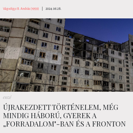
Vágvölgyi B. András (1959)
|
2024.06.28.
esszé
ÚJRAKEZDETT TÖRTÉNELEM, MÉG
MINDIG HÁBORÚ, GYEREK A
„FORRADALOM"-BAN ÉS A FRONTON