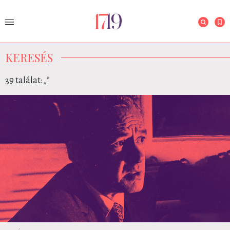
KERESÉS
39 találat: „
”