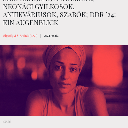
NEONÁCI GYILKOSOK,
ANTIKVÁRIUSOK, SZABÓK; DDR ’24:
EIN AUGENBLICK
Vágvölgyi B. András (1959)
|
2024.10.18.
esszé