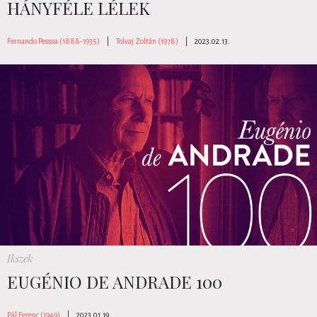
HÁNYFÉLE LÉLEK
Fernando Pessoa (1888-1935)
|
Tolvaj Zoltán (1978)
|
2023.02.13.
Ikszek
EUGÉNIO DE ANDRADE 100
Pál Ferenc (1949)
|
2023.01.19.