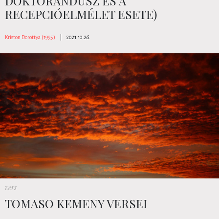
DOKTORANDUSZ ÉS A
RECEPCIÓELMÉLET ESETE)
Kriston Dorottya (1995)
|
2021.10.26.
vers
TOMASO KEMENY VERSEI