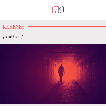
KERESÉS
90 találat: „
”