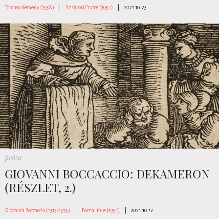
Tomaso Kemeny (1938)
|
Szkárosi Endre (1952)
|
2021.10.23.
próza
GIOVANNI BOCCACCIO: DEKAMERON
(RÉSZLET, 2.)
Giovanni Boccaccio (1313-1375)
|
Barna Imre (1951)
|
2021.10.12.