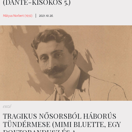
(DANTE-KISOKOS 5.)
Mátyus Norbert (1972)
|
2021.10.26.
esszé
TRAGIKUS NŐSORSBÓL HÁBORÚS
TÜNDÉRMESE (MIMI BLUETTE, EGY