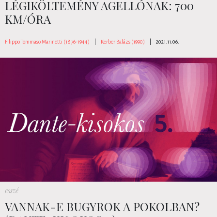
LÉGIKÖLTEMÉNY AGELLÓNAK: 700
KM/ÓRA
Filippo Tommaso Marinetti (1876-1944)
|
Kerber Balázs (1990)
|
2021.11.06.
esszé
VANNAK-E BUGYROK A POKOLBAN?