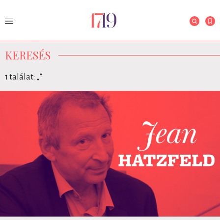
KERESÉS
1 találat: „
”