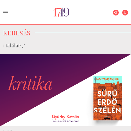
KERESÉS
1 találat: „
”