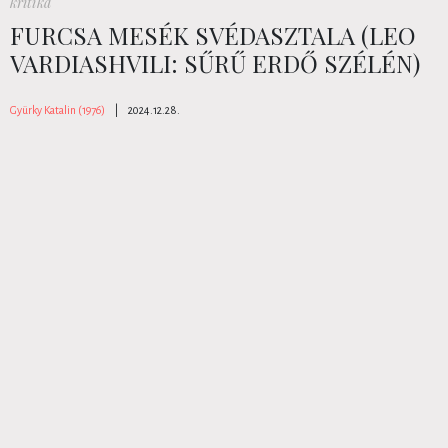
kritika
FURCSA MESÉK SVÉDASZTALA (LEO
VARDIASHVILI: SŰRŰ ERDŐ SZÉLÉN)
Gyürky Katalin (1976)
|
2024.12.28.