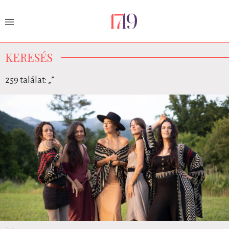
KERESÉS
259 találat: „
”