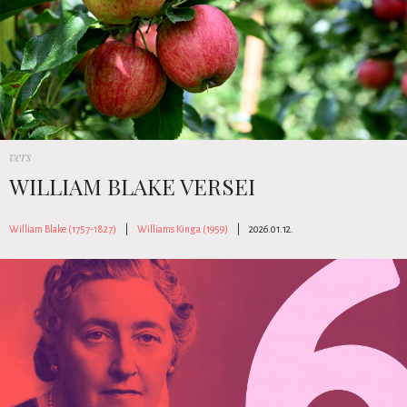
vers
WILLIAM BLAKE VERSEI
William Blake (1757-1827)
|
Williams Kinga (1959)
|
2026.01.12.