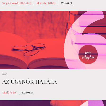
Virginia Woolf (1882-1941)
|
Klein Mari (1988)
|
2026.01.29.
hír
AZ ÜGYNÖK HALÁLA
László Ferenc
|
2026.01.27.