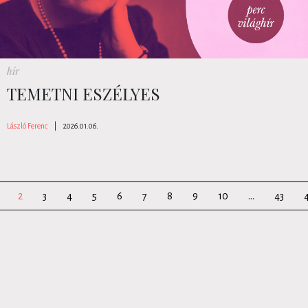
hír
TEMETNI ESZÉLYES
László Ferenc
|
2026.01.06.
2
3
4
5
6
7
8
9
10
...
43