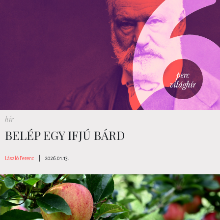
hír
BELÉP EGY IFJÚ BÁRD
László Ferenc
|
2026.01.13.