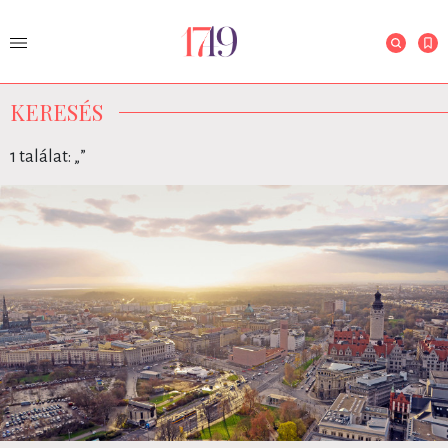
KERESÉS
1 találat: „
”