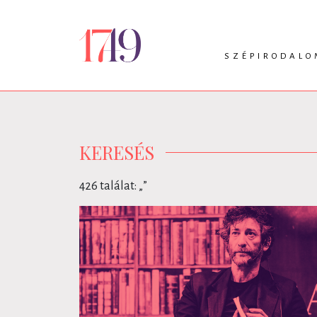
SZÉPIRODALO
INTRO
VERS
PRÓZA
DRÁMA
KERESÉS
426 találat: „
”