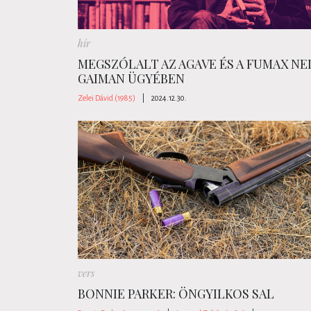
hír
MEGSZÓLALT AZ AGAVE ÉS A FUMAX NE
GAIMAN ÜGYÉBEN
Zelei Dávid (1985)
|
2024.12.30.
vers
BONNIE PARKER: ÖNGYILKOS SAL