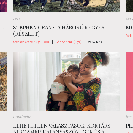
vers
vers
IL
STEPHEN CRANE: A HÁBORÚ KEGYES
ME
(RÉSZLET)
Mela
Stephen Crane (1871-1900)
|
Góz Adrienn (1974)
|
2024.12.14.
tanulmány
hír
LEHETETLEN VÁLASZTÁSOK: KORTÁRS
PE
AFROAMERIKAI ANYASZÖVEGEK ÉS A