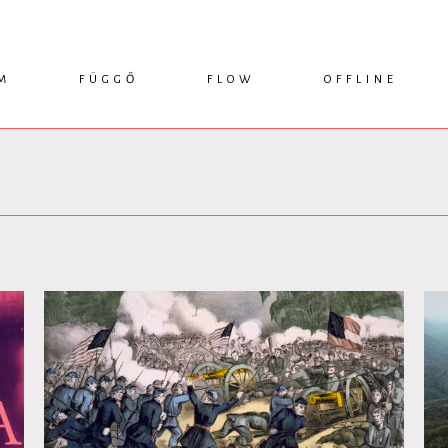
M
FÜGGŐ
FLOW
OFFLINE
ESSZÉ
HÍR
1749 KÖNYVEK
KRITIKA
INTERJÚ
RENDEZVÉNYEK
TANULMÁNY
MŰHELYNAPLÓ
PODCAST
IKSZEK
TOPLISTA