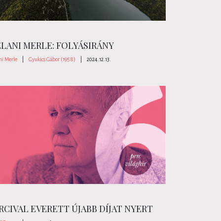
LANI MERLE: FOLYÁSIRÁNY
ni Merle
|
Gyukics Gábor (1958)
|
2024.12.13.
RCIVAL EVERETT ÚJABB DÍJAT NYERT