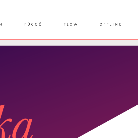
M
FÜGGŐ
FLOW
OFFLINE
ESSZÉ
HÍR
1749 KÖNYVEK
KRITIKA
INTERJÚ
RENDEZVÉNYEK
TANULMÁNY
MŰHELYNAPLÓ
PODCAST
IKSZEK
TOPLISTA