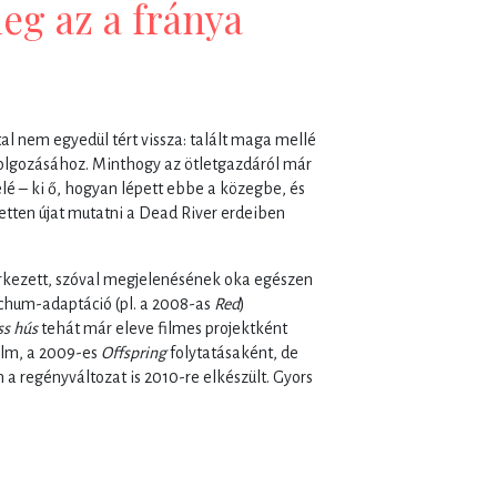
eg az a fránya
 nem egyedül tért vissza: talált maga mellé
idolgozásához. Minthogy az ötletgazdáról már
elé – ki ő, hogyan lépett ebbe a közegbe, és
tten újat mutatni a Dead River erdeiben
érkezett, szóval megjelenésének oka egészen
tchum-adaptáció (pl. a 2008-as
Red
)
iss hús
tehát már eleve filmes projektként
ilm, a 2009-es
Offspring
folytatásaként, de
a regényváltozat is 2010-re elkészült. Gyors