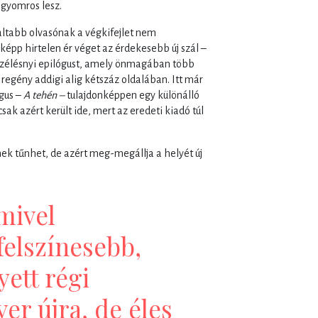
gyomros lesz.
altabb olvasónak a végkifejlet nem
pp hirtelen ér véget az érdekesebb új szál –
szélésnyi epilógust, amely önmagában több
a regény addigi alig kétszáz oldalában. Itt már
ógus –
A tehén –
tulajdonképpen egy különálló
csak azért került ide, mert az eredeti kiadó túl
nek tűnhet, de azért meg-megállja a helyét új
mivel
felszínesebb,
yett régi
er újra, de éles