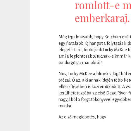
romlott-e m
emberkaraj.
Még izgalmasabb, hogy Ketchum ezúttal
egy fiatalabb, új hangot a folytatás k
eleget írtam, forduljunk Lucky McKee f
ami a legfontosabb: tudnak-e immár ke
sündörgő gurmanokról?
Nos, Lucky McKee a filmek világából 
prózai. Ő az, aki annak idején több Ke
elkészítésében is közreműködött. A
Fr
kerülhetett szóba az első Dead River-f
nagyjából a forgatókönyvvel egyidőben 
munka.
Az első meglepetés, hogy