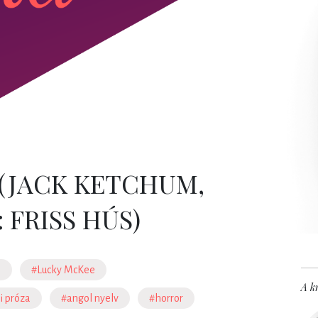
 (JACK KETCHUM,
 FRISS HÚS)
m
#Lucky McKee
A kr
i próza
#angol nyelv
#horror