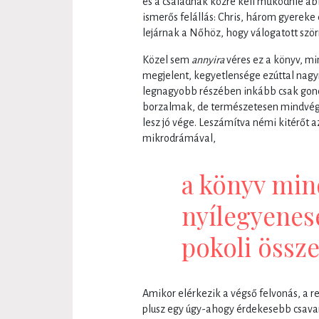
és a családnak közre kell működnie a
ismerős felállás: Chris, három gyerek
lejárnak a Nőhöz, hogy válogatott ször
Közel sem
annyira
véres ez a könyv, m
megjelent, kegyetlensége ezúttal nagy
legnagyobb részében inkább csak gond
borzalmak, de természetesen mindvégi
lesz jó vége. Leszámítva némi kitérőt a
mikrodrámával,
a könyv min
nyílegyenes
pokoli össze
Amikor elérkezik a végső felvonás, a r
plusz egy úgy-ahogy érdekesebb csavar