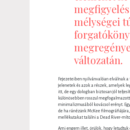
megfigyelése
mélységei t
forgatóköny
megregényes
változatán.
Fejezeteiben nyilvánvalóan elválnak a
jelenetek és azok a részek, amelyek l
itt, de egy dologban biztosan jól teljes
különösebben rosszul megfogalmazott v
minimalizmusából kovácsol erényt. Eg
de ha ránézünk McKee filmográfiájára, 
mellékutakat találni a Dead River-míto
Ami engem illet, örülök, hogy letudtuk 