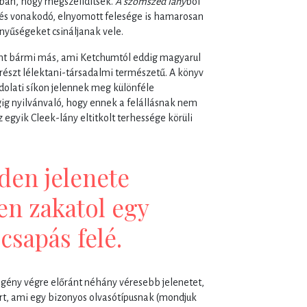
bban, hogy megszelídítsék.
A szomszéd lány
ból
e és vonakodó, elnyomott felesége is hamarosan
nyűségeket csináljanak vele.
int bármi más, ami Ketchumtól eddig magyarul
részt lélektani-társadalmi természetű. A könyv
olati síkon jelennek meg különféle
g nyilvánvaló, hogy ennek a felállásnak nem
z egyik Cleek-lány eltitkolt terhessége körüli
den jelenete
en zakatol egy
csapás felé.
egény végre előránt néhány véresebb jelenetet,
t, ami egy bizonyos olvasótípusnak (mondjuk