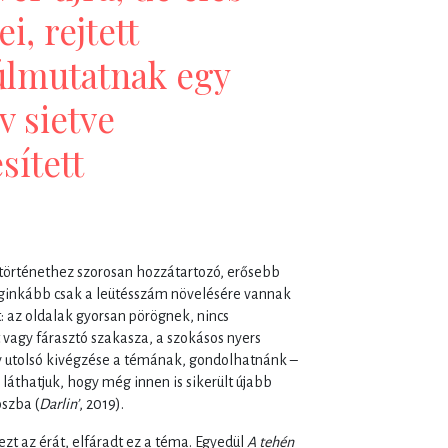
i, rejtett
úlmutatnak egy
v sietve
ített
 történethez szorosan hozzátartozó, erősebb
eginkább csak a leütésszám növelésére vannak
ít: az oldalak gyorsan pörögnek, nincs
agy fárasztó szakasza, a szokásos nyers
y utolsó kivégzése a témának, gondolhatnánk –
láthatjuk, hogy még innen is sikerült újabb
szba (
Darlin’
, 2019).
ezt az érát, elfáradt ez a téma. Egyedül
A tehén