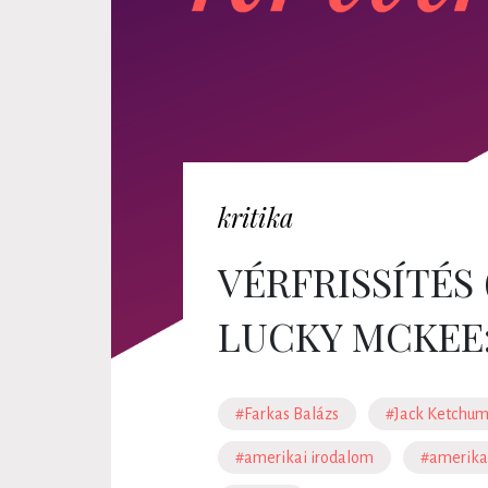
kritika
VÉRFRISSÍTÉS
LUCKY MCKEE:
#Farkas Balázs
#Jack Ketchu
#amerikai irodalom
#amerika