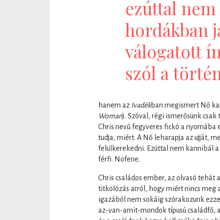
ezúttal nem
hordákban j
válogatott í
szól a történ
hanem az
Ivadék
ban megismert Nő kap
Woman
). Szóval, régi ismerősünk csak 
Chris nevű fegyveres fickó a nyomába 
tudja, miért. A Nő leharapja az ujját, 
felülkerekedni. Ezúttal nem kannibál 
férfi. Nofene.
Chris családos ember, az olvasó tehát a
titkolózás arról, hogy miért nincs meg a
igazából nem sokáig szórakozunk ezzel,
az-van-amit-mondok típusú családfő, a