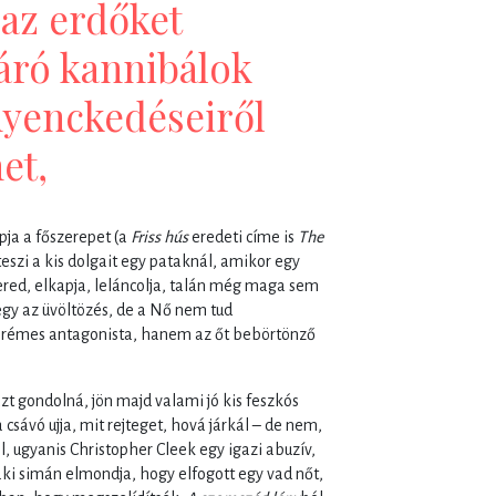
 az erdőket
áró kannibálok
nyenckedéseiről
et,
ja a főszerepet (a
Friss hús
eredeti címe is
The
teszi a kis dolgait egy pataknál, amikor egy
ered, elkapja, leláncolja, talán még maga sem
megy az üvöltözés, de a Nő nem tud
a rémes antagonista, hanem az őt bebörtönző
zt gondolná, jön majd valami jó kis feszkós
 csávó ujja, mit rejteget, hová járkál – de nem,
 ugyanis Christopher Cleek egy igazi abuzív,
ki simán elmondja, hogy elfogott egy vad nőt,