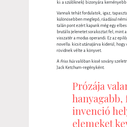
ki: a szülőknek) bizonyára keményebb 
Vannak tehát fordulatok, igaz, tapaszt
különösebben meglepő, ráadásul némiké
talán pont ezért kapunk még egy elbe
brutális jelenetet sorakoztat fel, mint 
visszatér a modus operandi. Ez az epil
novella: kicsit utánajárva kiderül, hogy 
rövidnek vélte a könyvet.
A
Friss hús
valóban kissé sovány szelet
Jack Ketchum-regényként.
Prózája vala
hanyagabb, 
invenció hel
elemeket kev