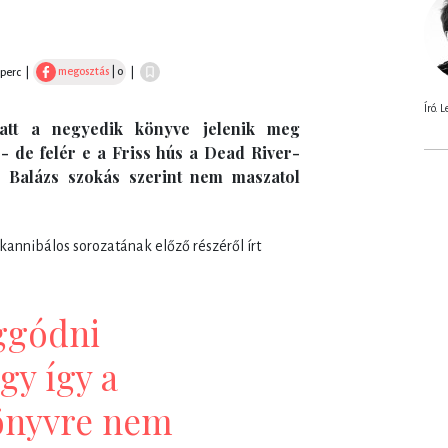
megosztás
| 0
 perc
|
|
Író. 
att a negyedik könyve jelenik meg
- de felér e a Friss hús a Dead River-
s Balázs szokás szerint nem maszatol
 kannibálos sorozatának előző részéről írt
ggódni
gy így a
önyvre nem