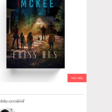
Fotó: Moly
itika szerzőjéről