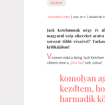
#zsáner
Farkas Balázs (1987)
|
2025. 09. 11.
|
olvasási idő: 6
Jack Ketchumnak négy év al
magyarul szép sikereket aratva 
sorozat többi részével? Farka
kritikájában!
V
iccesen indul a dolog, Jack Ketchum
cikkem címe is „
Friss hús
” volt, szóval
komolyan a
kezdtem, ho
harmadik k