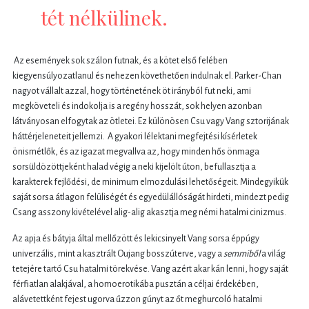
tét nélkülinek.
Az események sok szálon futnak, és a kötet első felében
kiegyensúlyozatlanul és nehezen követhetően indulnak el. Parker-Chan
nagyot vállalt azzal, hogy történetének öt irányból fut neki, ami
megköveteli és indokolja is a regény hosszát, sok helyen azonban
látványosan elfogytak az ötletei. Ez különösen Csu vagy Vang sztorijának
háttérjeleneteit jellemzi. A gyakori lélektani megfejtési kísérletek
önismétlők, és az igazat megvallva az, hogy minden hős önmaga
sorsüldözöttjeként halad végig a neki kijelölt úton, befullasztja a
karakterek fejlődési, de minimum elmozdulási lehetőségeit. Mindegyikük
saját sorsa átlagon felüliségét és egyedülállóságát hirdeti, mindezt pedig
Csang asszony kivételével alig-alig akasztja meg némi hatalmi cinizmus.
Az apja és bátyja által mellőzött és lekicsinyelt Vang sorsa éppúgy
univerzális, mint a kasztrált Oujang bosszúterve, vagy a
semmiből
a világ
tetejére tartó Csu hatalmi törekvése. Vang azért akar kán lenni, hogy saját
férfiatlan alakjával, a homoerotikába pusztán a céljai érdekében,
alávetettként fejest ugorva űzzon gúnyt az őt meghurcoló hatalmi