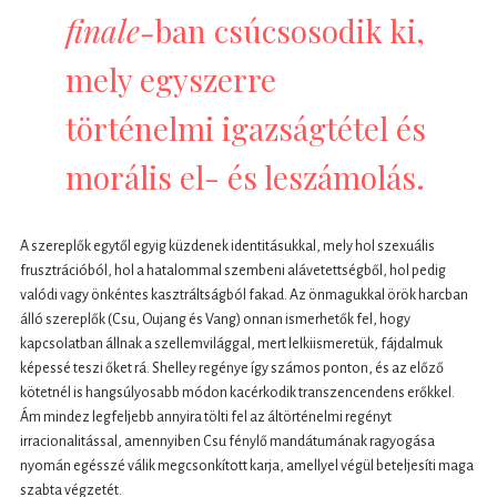
finale-
ban csúcsosodik ki,
mely egyszerre
történelmi igazságtétel és
morális el- és leszámolás.
A szereplők egytől egyig küzdenek identitásukkal, mely hol szexuális
frusztrációból, hol a hatalommal szembeni alávetettségből, hol pedig
valódi vagy önkéntes kasztráltságból fakad. Az önmagukkal örök harcban
álló szereplők (Csu, Oujang és Vang) onnan ismerhetők fel, hogy
kapcsolatban állnak a szellemvilággal, mert lelkiismeretük, fájdalmuk
képessé teszi őket rá. Shelley regénye így számos ponton, és az előző
kötetnél is hangsúlyosabb módon kacérkodik transzencendens erőkkel.
Ám mindez legfeljebb annyira tölti fel az áltörténelmi regényt
irracionalitással, amennyiben Csu fénylő mandátumának ragyogása
nyomán egésszé válik megcsonkított karja, amellyel végül beteljesíti maga
szabta végzetét.