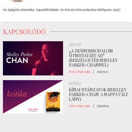
Író, újságíró, rockzenész. Legutóbbi kötete:
Az ​Atlantis felemelkedése
(Kalligram, 2022)
KAPCSOLÓDÓ
interjú
„A ZSÁNERIRODALOM
ÚTMUTATÁST AD”
(BESZÉLGETÉS SHELLEY
PARKER-CHANNEL)
Makai Máté (1986)
|
2023.12.16.
kritika
KÍNAI UTÁNZATOK (SHELLEY
PARKER-CHAN: A NAPPÁ VÁLT
LÁNY)
Makai Máté (1986)
|
2023.06.29.