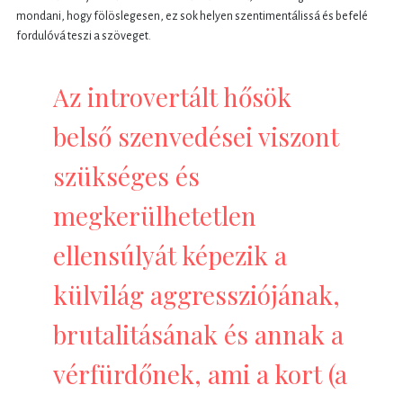
mondani, hogy fölöslegesen, ez sok helyen szentimentálissá és befelé
fordulóvá teszi a szöveget.
Az introvertált hősök
belső szenvedései viszont
szükséges és
megkerülhetetlen
ellensúlyát képezik a
külvilág aggressziójának,
brutalitásának és annak a
vérfürdőnek, ami a kort (a