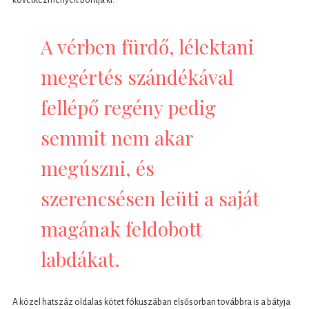
A vérben fürdő, lélektani
megértés szándékával
fellépő regény pedig
semmit nem akar
megúszni, és
szerencsésen leüti a saját
magának feldobott
labdákat.
A közel hatszáz oldalas kötet fókuszában elsősorban továbbra is a bátyja