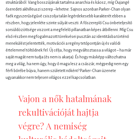
struktúrából. Vang bosszújának tartalma anarchia és káosz, míg Oujangé
őseredeti akhilleuszi szerep –lehetne. Sajnos azonban Parker-Chan olyan
faék egyszerűségűvé csiszolja talán legérdekesebb karakterét ebben a
részben, hogy jelenléte szinte súlyát veszti. A főszereplő Csu önbeteljesítő
sorsüldözöttsége viszont a megfelelő pillanatban képes átbillenni. Míg Csu
első részben megfogalmazott törekvései pusztán az identitásba történő
menekülést jelentették, motivációi a regény tetőpontján új és valódi
értelemmel töltődnek fel. Új célja, hogy megváltoztassa a világot – ha már
saját magát nem tudja (és nem is akarja). És hogy másképp változhatna
meg a világ, ha nem úgy, hogy ő maga lesz a császár, mégpedig nem egy
férfi bőrébe bújva, hanem született nőként? Parker-Chan üzenete
ugyanakkor nem teljesen világos ezzel kapcsolatban.
Vajon a nők hatalmának
rekultivációját hajtja
végre? A nemiség