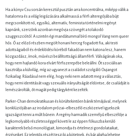
Ha a könyv Csu sorsán keresztül pusztán arra koncentrálna, miképp válik a
hatalomra és a világ leigázására alkalmassá a férfi alteregójába bújt
megcsonkított nő, egysíkú, alternatív, feminista történelmi regényt
kapnánk, szerzőnk azonban megóvja szövegét a tolakodó
szuggeszciótól. A szintén égi mandátummal bíró mongol Vang nem queer
hős. Ő az előző részben megölt honani herceg fogadott fia, aki testi
adottságaiból és érdeklődési köréből fakadóan nem katona lesz, hanem
közgazdász, írnok, művészi beállítottságú államférfi. Válságának oka,
hogy nem hajlandó kora elvárt férfiszerepébe beleállni. Őt szociálisan
kasztrálja a külvilág, míg az ugyanezt a családot szolgáló Oujangot
fizikailag. Ráadásul nem elég, hogy neki nem adatott meg a választás,
hogy nemi identitását vagy szexuális irányultságát eldöntse, de családját is
lemészárolták, őt magát pedig tárgyként kezelték.
Parker-Chan demokratikusan és körültekintően bánik témájával, melynek
konklúziójában az irodalom prózai–elbeszélő eszközeivel igyekszik
igazságot tenni a múlt bűnein. A regény harmadik személyű elbeszélője a
legkomolyabb részletességgel követi le az éppen fókuszba kerülő
karakterek belső monológjait, kimondja és értelmezi gondolataikat,
érzéseiket. Ez jelentős részét teszi ki a kötetnek, és bár aligha lehetne