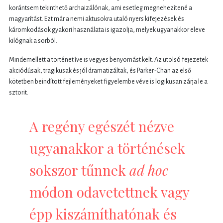
korántsem tekinthető archaizálónak, ami esetleg megnehezítené a
magyarítást. Ezt már a nemi aktusokra utaló nyers kifejezések és
káromkodások gyakori használata is igazolja, melyek ugyanakkor eleve
kilógnak a sorból.
Mindemellett a történet íve is vegyes benyomást kelt. Az utolsó fejezetek
akciódúsak, tragikusak és jól dramatizáltak, és Parker-Chan az első
kötetben beindított fejleményeket figyelembe véve is logikusan zárja le a
sztorit.
A regény egészét nézve
ugyanakkor a történések
sokszor tűnnek
ad hoc
módon odavetettnek vagy
épp kiszámíthatónak és