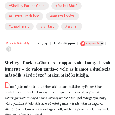
#Shelley Parker-Chan
#Makai Máté
#ausztrál irodalom
#ausztrál próza
#angol nyelv
#fantasy
#zsáner
Makai Máté (1986)
|
2024. 07. 25.
|
olvasási idő: 9 perc
|
megosztás
| 0
|
Shelley Parker-Chan A nappá vált lánnyal vált
ismertté - de vajon tartja-e vele az iramot a duológia
második, záró része? Makai Máté kritikája.
D
uológiája második kötetében a kínai-ausztrál Shelley Parker-Chan
pontot tesz történelmi fantasybe oltott queer eposzának végére.
A
sötétségbe fojtott világ A nappá vált lány
ambiciózus, polifón igényű, nagy
ívű folytatása. A folytatás az első kötet gender- és identitásválságaival
küzdő hőseinek univerzálissá dagasztott, sokfelé ágazó cselekményének
következményeit bontja ki.