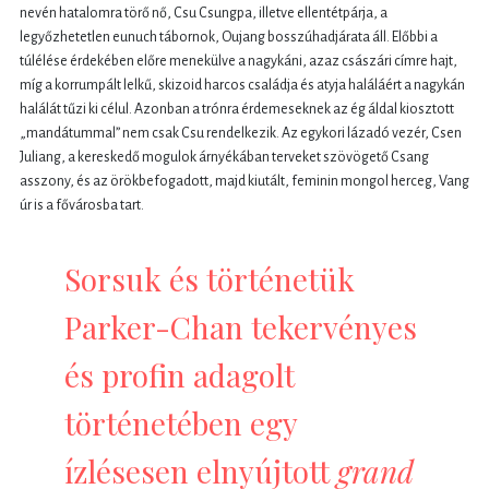
nevén hatalomra törő nő, Csu Csungpa, illetve ellentétpárja, a
legyőzhetetlen eunuch tábornok, Oujang bosszúhadjárata áll. Előbbi a
túlélése érdekében előre menekülve a nagykáni, azaz császári címre hajt,
míg a korrumpált lelkű, skizoid harcos családja és atyja haláláért a nagykán
halálát tűzi ki célul. Azonban a trónra érdemeseknek az ég áldal kiosztott
„mandátummal” nem csak Csu rendelkezik. Az egykori lázadó vezér, Csen
Juliang, a kereskedő mogulok árnyékában terveket szövögető Csang
asszony, és az örökbefogadott, majd kiutált, feminin mongol herceg, Vang
úr is a fővárosba tart.
Sorsuk és történetük
Parker-Chan tekervényes
és profin adagolt
történetében egy
ízlésesen elnyújtott
grand