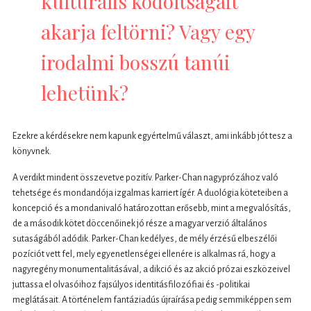
kulturális kódoltságait
akarja feltörni? Vagy egy
irodalmi bosszú tanúi
lehetünk?
Ezekre a kérdésekre nem kapunk egyértelmű választ, ami inkább jót tesz a
könyvnek.
A verdikt mindent összevetve pozitív. Parker-Chan nagyprózához való
tehetsége és mondandója izgalmas karriert ígér. A duológia köteteiben a
koncepció és a mondanivaló határozottan erősebb, mint a megvalósítás,
de a második kötet döccenőinek jó része a magyar verzió általános
sutaságából adódik. Parker-Chan kedélyes, de mély érzésű elbeszélői
pozíciót vett fel, mely egyenetlenségei ellenére is alkalmas rá, hogy a
nagyregény monumentalitásával, a dikció és az akció prózai eszközeivel
juttassa el olvasóihoz fajsúlyos identitásfilozófiai és -politikai
meglátásait. A történelem fantáziadús újraírása pedig semmiképpen sem