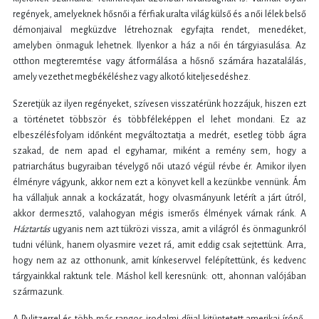
regények, amelyeknek hősnői a férfiak uralta világ külső és a női lélek belső
démonjaival megküzdve létrehoznak egyfajta rendet, menedéket,
amelyben önmaguk lehetnek. Ilyenkor a ház a női én tárgyiasulása. Az
otthon megteremtése vagy átformálása a hősnő számára hazatalálás,
amely vezethet megbékéléshez vagy alkotó kiteljesedéshez.
Szeretjük az ilyen regényeket, szívesen visszatérünk hozzájuk, hiszen ezt
a történetet többször és többféleképpen el lehet mondani. Ez az
elbeszélésfolyam időnként megváltoztatja a medrét, esetleg több ágra
szakad, de nem apad el egyhamar, miként a remény sem, hogy a
patriarchátus bugyraiban tévelygő női utazó végül révbe ér. Amikor ilyen
élményre vágyunk, akkor nem ezt a könyvet kell a kezünkbe vennünk. Ám
ha vállaljuk annak a kockázatát, hogy olvasmányunk letérít a járt útról,
akkor dermesztő, valahogyan mégis ismerős élmények várnak ránk. A
H
áztartás
ugyanis nem azt tükrözi vissza, amit a világról és önmagunkról
tudni vélünk, hanem olyasmire vezet rá, amit eddig csak sejtettünk. Arra,
hogy nem az az otthonunk, amit kínkeservvel felépítettünk, és kedvenc
tárgyainkkal raktunk tele. Máshol kell keresnünk: ott, ahonnan valójában
származunk.