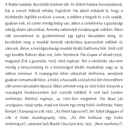
A Ruthie tudatán átszűrődő történet idő- és térbeli határai bizonytalanok,
bár a szerző felkínál néhány fogódzót. Ha abból indulunk ki, hogy a
közlekedés legfőbb eszköze a vonat, a vidéket a hegyek és a víz uralják,
gyakran esik, és szinte mindig hideg van, akkor a cselekmény a gazdasági
válság idején játszódhat, Amerika valamelyik északnyugati vidékén. Ekkor
vált nincstelenné és gyökértelenné egy egész társadalmi réteg, és
kezdődött meg a munkát keresők vándorlása iparosodott vidékek és
városok, illetve a mezőgazdasági munkát kínáló Kalifornia felé. Erről szól
egy korábbi Pulitzer-díjas mű, John Steinbeck
The Grapes of Wrath
(1939,
magyarul
Érik a gyümölcs
, 1972) című regénye. Ám a vándorlás oka nem
mindig a kényszerűség és a biztonságot kínáló munkahely vagy az új
otthon reménye. A csatangolás lehet választott életforma, amelynek
gyakran romantizált hőse, a hobó a huszadik század első két évtizedében
vált ismert társadalmi típussá. Ekkor jelentek meg az első hobó-könyvek a
csavargást hivatásszerűen űző szerzők tollából. A sort Jack London
önéletrajzi ihletésű regénye, az 1907-ben megjelent
The Road
(
Az
orsz
ágúton
, 1924) nyitja, majd ezt követi egy sereg hobó-önéletrajz: Harry
Kempé (
Tramping on Life
, 1923, „Az életet taposom”), Jim Tullyé (
Beggars of
Life: A Hobo Autobiography
, 1924, „Az élet koldusai: egy hobó
önéletrajza”), valamint Jack Blacké (
You Can
’t Win
, 1927, „Nem nyerhetsz”).