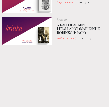
Nagy Hilda (1995)
|
2021.09.02.
kritika
A KALLÓDÁS MINT
LÉTÁLLAPOT (MARILYNNE
ROBINSON: JACK)
Vöő Gabriella (1962)
|
2023.10.19.