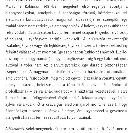
A Pulitzerrel és több más rangos irodalmi díjjal kitüntetett amerikai írónő,
Marilynne Robinson 1981-ben megjelent első regénye lebontja a
bizonyosságokat, amelyekkel állandóságra törekvő, kötődésekkel teli
életünkben körülbástyázzuk magunkat. Elbeszélője és szereplői, egy
család három nemzedéke, valamennyien nők. A halott, vagy csak útközben
felszívódott házastársakon kívül a férfinemet csupán Fingerbone városka
jóindulatú, ügyefogyott seriffje képviseli. A
H
áztartás
t tekinthetjük
családregénynek vagy női fejlődésregénynek, hiszen a történet két kislány
felnőtté válását követi nyomon. Egy szép napon Ruthie-t és nővérét, Lucille-
t az anyjuk a nagymamánál hagyja megőrzésre, míg ő egy kölcsönkapott
autóval a tóba hajt. Az elárvult gyerekek egy darabig biztonságban
cseperednek. A nagymama példásan vezeti a háztartást otthonában,
amelyet néhai férje épített, még mielőtt egy téli éjszakán a vonattal együtt,
amelyen utazott, belecsusszant a tóba. Ettől kezdve idős nőrokonok
próbálkoznak – és vallanak kudarcot – a háztartás vezetésével, illetve
Ruthie és Lucille felügyeletével. Végül mindkét feladatra anyai nagynénjük,
Sylvie vállalkozik. Ő a csavargás életformájáról mond le azért, hogy
állandóságot hozzon a lányok életébe, ám ugyanezzel a gesztussal
átengedi a házat a természet változó folyamatainak.
A
H
áztartás
cselekményének színtere nem az otthont jelentő ház, és nem is