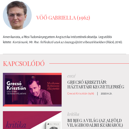
VÖŐ GABRIELLA (1962)
Amerikanista, a Pécsi Tudományegyetem Angisztika Intézetének oktatója. Legutóbbi
kötete:
Kortársunk, Mr. Poe: felfedező utak az összegyűjtött elbeszélésekben
(Ráció, 2016).
KAPCSOLÓDÓ
esszé
GRECSÓ KRISZTIÁN:
HÁZTARTÁSI KEGYETLENSÉG
Grecsó Krisztián (1976)
|
2020.11.21.
kritika
MI MEG A VILÁG (AZ ALFÖLD
VILÁGIRODALMI SZÁMÁRÓL)