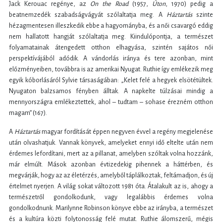
Jack Kerouac regénye, az
On the Road
(1957,
Úton
, 1970) pedig a
beatnemzedék szabadságvágyát szólaltatja meg. A
H
áztartás
szinte
hézagmentesen illeszkedik ebbe a hagyományba, és a női csavargó eddig
nem hallatott hangját szólaltatja meg. Kiindulópontja, a természet
folyamatainak átengedett otthon elhagyása, szintén sajátos női
perspektívájából adódik. A vándorlás iránya és tere azonban, mint
előzményeiben, továbbra is az amerikai Nyugat. Ruthie így emlékezik meg
egyik kóborlásáról Sylvie társaságában: „Kelet felé a hegyek elsötétültek.
Nyugaton balzsamos fényben álltak. A napkelte túlzásai mindig a
mennyországra emlékeztettek, ahol – tudtam – sohase érezném otthon
magam” (167).
A
H
áztartás
magyar fordítását éppen negyven évvel a regény megjelenése
után olvashatjuk. Vannak könyvek, amelyeket ennyi idő eltelte után nem
érdemes lefordítani, mert az a pillanat, amelyben szóltak volna hozzánk,
már elmúlt. Mások azonban évtizedekig pihennek a háttérben, és
megvárják, hogy az az életérzés, amelyből táplálkoztak, feltámadjon, és új
értelmet nyerjen. A világ sokat változott 1981 óta. Átalakult az is, ahogy a
természetről gondolkodunk, vagy legalábbis érdemes volna
gondolkodnunk. Marilynne Robinson könyve ebbe az irányba, a természet
és a kultúra közti folytonosság felé mutat. Ruthie álomszerű, mégis