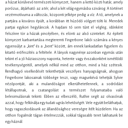
a házat körülvevő természeti környezet, hanem a kettő közti határ, amely
porózus, átjárható: az a tér, ahol a két világ egymásba szivárog. A történet
vezérmotívuma a változás, központi jelképe pedig a víz. A tó, amelynek a
partjára a kisváros épült, a korábban itt húzódó völgyet tölti ki. Meredek
partjai egykori hegyláncok. A hajdani tó sem tűnt el végleg, időnként
felszínre tör a házak pincéjében, és elönti az alsó szinteket. Az épített
környezet karbantartása megteremti Fingerbone lakói számára a kényes
egyensúlyt a „kint” és a „bent” között, ám ennek lankadatlan figyelem és
kitartó erőfeszítés a feltétele. A lányok nagynénje azonban egymás után
tekint el a jó háziasszony naponta, hetente vagy évszakonként ismétlődő
tevékenységeitől, amelyek nélkül mind az otthon, mind a ház szétesik.
Rendhagyó viselkedését tekinthetjük veszélyes hanyagságnak, ahogyan
Fingerbone lakosainak többsége teszi, vagy magunkévá tehetjük Sylvie
nézőpontját, aki a mulandóságot elkerülhetetlennek, a sodródást
létállapotnak, a csatangolást a természet folyamataiba való
belesimulásnak tekinti. Ebben az elbeszélő, Ruthie segít az olvasónak
azzal, hogy felkínálja egy tudati ugrás lehetőségét. Vele együtt beláthatjuk,
hogy ragaszkodásunk az állandósághoz vereségre ítélt küzdelem. Ha az
otthon fogalmát tágan értelmezzük, sokkal tágasabb teret lakhatunk be
egy háznál.