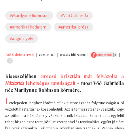
#Marilynne Robinson
#Vöő Gabriella
#amerikai irodalom
#amerikai próza
#angol nyelv
Vöő Gabriella (1962)
|
2021. 01. 05.
|
olvasási idő: 9 perc
|
megosztás
| 0
|
Kisesszéjében
Grecsó Krisztián már felvázolta a
Háztartás
lehetséges tanulságait
- most Vöő Gabriella
néz Marilynne Robinson körmére.
L
etelepedett, helyhez kötött életünk biztonságát és folytonosságát a jól
vezetett háztartásnak köszönhetjük. Azt is természetesnek vesszük, hogy
az otthon, a házi tűzhely védelme a nők feladata. Ez a feladat egyfelől
teher, hiszen ezt a teret, körülírt szerepeivel és tennivalóival együtt jó előre
kijelölték számukra. Tekinthetjük azonban kiváltságnak is. Vannak olyan