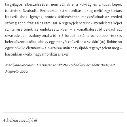
tárgyilagos elbeszélésében nem válnak el a külvilág és a tudat képei,
történései. Szabadkai Bernadett mesteri fordítása pedig méltó egy kortárs
klasszikushoz. Igényes, pontos átültetésében megszólalnak az eredeti
szöveg zenei frázisai és ritmusai. A regény jeleneteinek szemléletes képei
szinte kísértenek az emlékezetünkben – a vonatbalesetről például ezt
olvassuk: „a mozdony orral a tó felé fordult, aztán a vonat többi része is
belecsúszott a tóba, ahogy egy menyét csúszik le a sziklán” (10). Robinson
egyre bővülő életműve – a
H
áztartás
után négy újabb regénye jelent meg –
hasonlóan kiváló magyar fordításaira vár.
Marilynne Robinson: H
áztartás
. Fordította Szabadkai Bernadett. Budapest,
Magvet
ő, 2020.
A kritika szerzőjéről