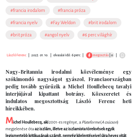
#francia irodalom
#francia próza
#francia nyelv
#Fay Weldon
#brit irodalom
#brit próza
#angol nyelv
#6 perc világhír
László Ferenc
|
2023. 01. 10.
|
olvasási idő: 6 perc
|
megosztás
| 0
|
Nagy-Britannia irodalmi közvéleménye egy
szókimondó nagyságot gyászol, Franciaországban
pedig tovább gyűrűzik a Michel Houllebecq tavalyi
interjújával kipattant botrány. Közszeretet és
indulatos megosztottság László Ferenc heti
hírcikkében.
M
ichel Houllebecq, aki
2001-es regénye, a
Plateforme
(
A csúcson
)
megjelenése óta
az iszlám, illetve az iszlamista törekvések egyik
legismertebb kritikusának számít, nemrég kijelentéseivel újra heves vitát