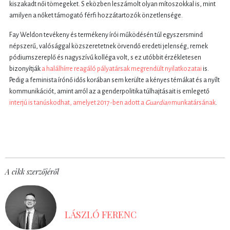
kiszakadt női tömegeket. S eközben leszámolt olyan mítoszokkal is, mint
amilyen a nőket támogató férfi hozzátartozók önzetlensége.
Fay Weldon tevékeny és termékeny írói működésén túl egyszersmind
népszerű, valósággal közszeretetnek örvendő eredeti jelenség, remek
pódiumszereplő és nagyszívű kolléga volt, s ez utóbbit érzékletesen
bizonyítják
a halálhírre reagáló pályatársak megrendült nyilatkozatai
is.
Pedig a feminista írónő idős korában sem kerülte a kényes témákat és a nyílt
kommunikációt, amint arról az a genderpolitika túlhajtásait is emlegető
interjú is tanúskodhat, amelyet 2017-ben adott a
Guardian
munkatársának
.
A cikk szerzőjéről
LÁSZLÓ FERENC