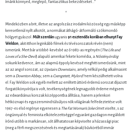
írnánk könnyed, meglepő, fantasztikus bekezdéseket…”
*
Mindeközben a brit, illetve az angolszász irodalmi közösség egy másképp
keresetlenül nyílt alkotót, a normákat áthágó-átformáló szókimondó
hölgyet gyászol.
Múlt szerdán
ugyanis
91 esztendős korában elhunyt Fay
Weldon
, akit itthon leginkább filmek és tévésorozatok révén (nem)
ismerünk. Mert bár a többé-kevésbé az ő 1983-as regényén (
The Life and
Loves of a She-Devil
) alapuló amerikai fekete komédia, a
Nőstényördög
sokunk kedvence, ám az alapmű éppoly kevéssé meghitt ismerősünk, mint
az az angol sorozat, az
Upstairs Downstairs
, amely nélkül pedig alkalmasint
sem a
Downton Abbey
, sem a
Csengetett, Mylord?
nem készülhetett volna
el. Fay Weldon sok egyéb mellett az említett úttörő érdemű sorozat díjazott
forgatókönyvírója is volt, tevékenységének legnagyobb érdeme mégsem
az edwardiánus korszak középpontba állítása, hanem a jelenkori
hétköznapi és egyszersmind túlsúlyos nők világának felfedeztetése volt.
1967-es első regénye egyenesen a
The Fat Woman’s Joke
címet viselte, s az
öngúnnyal és feminista elkötelezettséggel egyaránt gazdagon megáldott
írónő utóbb is markánsan, sőt állhatatosan képviselte a házassági piac
(meg a férfi megszerzésének és megtartásának) bűvköréből immár