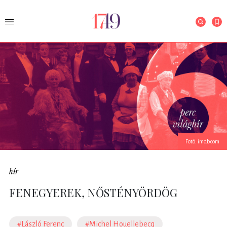
Fotó: imdb.com
hír
FENEGYEREK, NŐSTÉNYÖRDÖG
#László Ferenc
#Michel Houellebecq