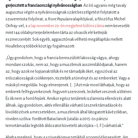
gerjesztett a franciaországi nyilvánosságban
. Az író ugyanis még tavaly
augusztus végén a nyilvánosságnak szánt beszélgetést folytatott a
szuverenista folyóirat, a
Front Populaire
alapítójával, a filozófus Michel
Onfray-vel, s
a lap november 29-én megjelent különszáma
nem kevesebb
mint 144 oldalnyi terjedelemben tárta az olvasók elé kettejük
eszmecseréjét. Sok egyéb, aggasztónak vélhető megállapítás mellett
Houllebecq többek közt így fogalmazott:
„Úgy gondolom, hogy a francia bennszülött lakosság vágya, ahogy
mondani szokás, nem az, hogy a muszlimok asszimilálódjanak, hanem
az, hogy azok ne lopjanak tőlük és ne támadják őket, egyszóval az
erőszakosságuk csökkenjen, tiszteljék a törvényt és az embereket. Vagy a
másik jó megoldás: hogy elmenjenek. […] Azt már most láthatjuk, hogy az
emberek felfegyverkeznek. Fegyvert szereznek, leckéket vesznek a lőtéren.
És ők nem a forrófejűek. Amikor egész területek iszlamista ellenőrzés alatt
állnak, úgy gondolom, aktív ellenállás várható Lesznek támadások és
lövöldözések a mecsetekben, a muszlimok által látogatott kávézókban,
röviden szólva: fordított Bataclanok [utalás a 2015-ös párizsi
terrortámadás legtöbb áldozatot követelő akciójára – L. F.] várhatóak.”
Aligha meglepő, hogy a szövegkörnyezetükből azonmód kiragadott, ám