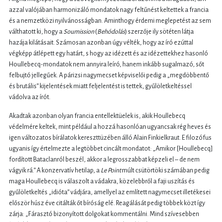
azzal valójában harmonizáló mondatok nagy feltűnést keltettek a francia
és a nemzetközi nyilvánosságban. Aminthogy érdemi meglepetést az sem
válthatott ki, hogy a
Soumission
(
Behódolás
) szerzője ily sötéten látja
hazája kilátásait. Számosan azonban úgy vélték, hogy az író ezúttal
végképp átlépett egy határt, s hogy az idézett és az idézettekhez hasonló
Houllebecq-mondatok nem annyira leíró, hanem inkább sugalmazó, sőt
felbujtó jellegűek. A párizsi nagymecset képviselői pedig a „megdöbbentő
és brutális” kijelentések miatt feljelentést is tettek, gyűlöletkeltéssel
vádolva az írót.
Akadtak azonban olyan francia entellektüelek is, akik Houllebecq
védelmére keltek, mint például a hozzá hasonlóan ugyancsak rég heves és
igen változatos bírálatok kereszttüzében álló Alain Finkielkraut. E filozófus
ugyanis így értelmezte a legtöbbet cincált mondatot: „Amikor [Houllebecq]
fordított Bataclanról beszél, akkor a legrosszabbat képzeli el – de nem
vágyik rá.” A konzervatív hetilap, a
Le Point
múlt csütörtöki számában pedig
maga Houllebecq is válaszolt a vádakra, közelebbről a faji uszítás és
gyűlöletkeltés „idióta” vádjára, amellyel az említett nagymecset illetékesei
először húsz éve citálták őt bíróság elé. Reagálását pedig többek közt így
zárja: „Fárasztó bizonyított dolgokat kommentálni. Mind szívesebben