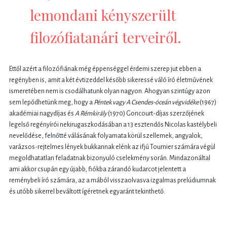
lemondani kényszerült
filozófiatanári terveiről.
Ettől azért a filozófiának még éppenséggel érdemi szerep jut ebben a
regényben is, amit a két évtizeddel később sikeressé váló író életművének
ismeretében nem is csodálhatunk olyan nagyon. Ahogyan szintúgy azon
sem lepődhetünk meg, hogy a
Péntek vagy A Csendes-óceán végvidéke
(1967)
akadémiai nagydíjas és
A Rémkirály
(1970) Goncourt-díjas szerzőjének
legelső regényírói nekirugaszkodásában a 13 esztendős Nicolas kastélybeli
nevelődése, felnőtté válásának folyamata körül szellemek, angyalok,
varázsos-rejtelmes lények bukkannak elénk az ifjú Tournier számára végül
megoldhatatlan feladatnak bizonyuló cselekmény során. Mindazonáltal
ami akkor csupán egy újabb, fiókba zárandó kudarcot jelentett a
reménybeli író számára, az a mából visszaolvasva izgalmas prelúdiumnak
és utóbb sikerrel beváltott ígéretnek egyaránt tekinthető.