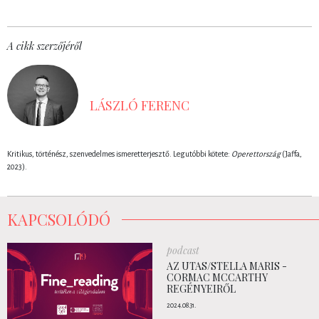
A cikk szerzőjéről
LÁSZLÓ FERENC
Kritikus, történész, szenvedelmes ismeretterjesztő. Legutóbbi kötete:
Operettország
(Jaffa,
2023).
KAPCSOLÓDÓ
podcast
AZ UTAS/STELLA MARIS -
CORMAC MCCARTHY
REGÉNYEIRŐL
2024.08.31.