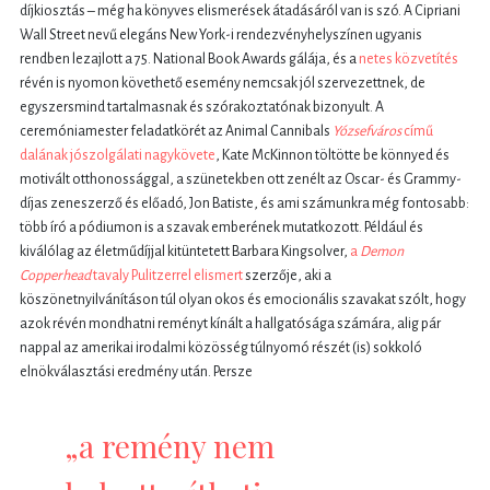
díjkiosztás – még ha könyves elismerések átadásáról van is szó. A Cipriani
Wall Street nevű elegáns New York-i rendezvényhelyszínen ugyanis
rendben lezajlott a 75. National Book Awards gálája, és a
netes közvetítés
révén is nyomon követhető esemény nemcsak jól szervezettnek, de
egyszersmind tartalmasnak és szórakoztatónak bizonyult. A
ceremóniamester feladatkörét az Animal Cannibals
Yózsefváros
című
dalának jószolgálati nagykövete
, Kate McKinnon töltötte be könnyed és
motivált otthonossággal, a szünetekben ott zenélt az Oscar- és Grammy-
díjas zeneszerző és előadó, Jon Batiste, és ami számunkra még fontosabb:
több író a pódiumon is a szavak emberének mutatkozott. Például és
kiválólag az életműdíjjal kitüntetett Barbara Kingsolver,
a
Demon
Copperhead
tavaly Pulitzerrel elismert
szerzője, aki a
köszönetnyilvánításon túl olyan okos és emocionális szavakat szólt, hogy
azok révén mondhatni reményt kínált a hallgatósága számára, alig pár
nappal az amerikai irodalmi közösség túlnyomó részét (is) sokkoló
elnökválasztási eredmény után. Persze
„a remény nem