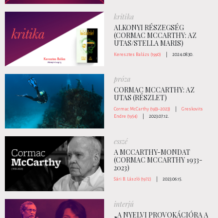
kritika
ALKONYI RÉSZEGSÉG
(CORMAC MCCARTHY: AZ
UTAS/STELLA MARIS)
Keresztes Balázs (1990)
|
2024.08.30.
próza
CORMAC MCCARTHY: AZ
UTAS (RÉSZLET)
Cormac McCarthy (1933–2023)
|
Greskovits
Endre (1954)
|
2023.07.12.
esszé
A MCCARTHY-MONDAT
(CORMAC MCCARTHY 1933-
2023)
Sári B. László (1972)
|
2023.06.15.
interjú
„A NYELVI PROVOKÁCIÓRA A