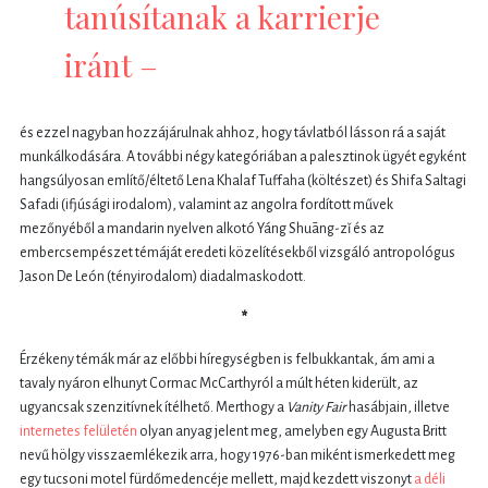
tanúsítanak a karrierje
iránt –
és ezzel nagyban hozzájárulnak ahhoz, hogy távlatból lásson rá a saját
munkálkodására. A további négy kategóriában a palesztinok ügyét egyként
hangsúlyosan említő/éltető Lena Khalaf Tuffaha (költészet) és Shifa Saltagi
Safadi (ifjúsági irodalom), valamint az angolra fordított művek
mezőnyéből a mandarin nyelven alkotó Yáng Shuāng-zǐ és az
embercsempészet témáját eredeti közelítésekből vizsgáló antropológus
Jason De León (tényirodalom) diadalmaskodott.
*
Érzékeny témák már az előbbi híregységben is felbukkantak, ám ami a
tavaly nyáron elhunyt Cormac McCarthyról a múlt héten kiderült, az
ugyancsak szenzitívnek ítélhető. Merthogy a
Vanity Fair
hasábjain, illetve
internetes felületén
olyan anyag jelent meg, amelyben egy Augusta Britt
nevű hölgy visszaemlékezik arra, hogy 1976-ban miként ismerkedett meg
egy tucsoni motel fürdőmedencéje mellett, majd kezdett viszonyt
a déli