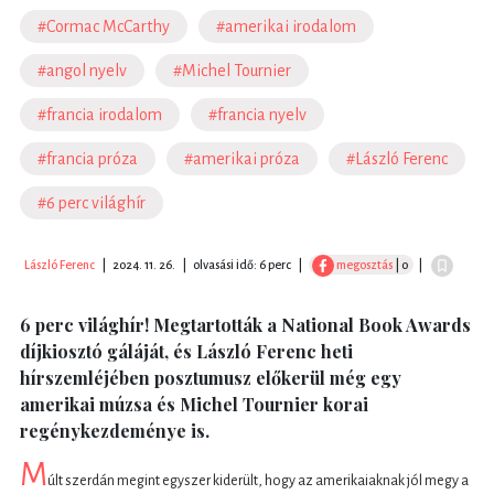
#Cormac McCarthy
#amerikai irodalom
#angol nyelv
#Michel Tournier
#francia irodalom
#francia nyelv
#francia próza
#amerikai próza
#László Ferenc
#6 perc világhír
László Ferenc
|
2024. 11. 26.
|
olvasási idő: 6 perc
|
megosztás
| 0
|
6 perc világhír! Megtartották a National Book Awards
díjkiosztó gáláját, és László Ferenc heti
hírszemléjében posztumusz előkerül még egy
amerikai múzsa és Michel Tournier korai
regénykezdeménye is.
M
últ szerdán megint egyszer kiderült, hogy az amerikaiaknak jól megy a