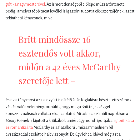
gótika nagymesterével
. Az ismeretlenségből előlépő múzsa története
pedig, amelyet több tucat levéllel is igazolni tudott a cikk szerzőjének, azért
tekinthető kényesnek, mivel
Britt mindössze 16
esztendős volt akkor,
midőn a 42 éves McCarthy
szeretője lett –
és ez a tény most azzal együtt is elítélő állásfoglalásra késztetett számos
vélt és valós véleményformálót, hogy maga Britt teljességgel
konszenzuálisnak vallotta e kapcsolatot. Mi több, az elmúlt napokban a
Vanity Fair
nek is kijutott a kritikából, amiért úgymond riportjában
glorifikálta
és romantizálta
McCarthy és a fiatalkorú „múzsa” majdnem fél
évszázaddal ezelőtt elhált viszonyát. De úgy lehet, idővel még azt a