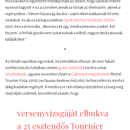
mozzanatot is figyelemre méltatja majd az utókor, hogy valóban érdemi
nyomot hagyott-e ez a szerelem annak az írónak az életművén, akinek a
regényeiben – három házasság dacára – vajmi ritkán bukkannak fel erős
nőalakok, és aki ezzel kapcsolatban
Oprah Winfrey kérdésére felelve
2007-ben ezt mondta: „Nem teszek úgy, mintha érteném a nőket. Azt
hiszem, a férfiak igazán nem sokat tudnak a nőkről; nagyon titokzatosnak
találják őket.”
*
Az elmúlt napokban egy másik, közelmúltban elhunyt, de nem fakuló
emlékezetű (és holtában szintén
gyanú alá került
) íróról is sokat
olvashattunk
, ugyanis november elején a
Gallimard megjelentette
Michel
Tournier (1924-2016)
Les Fausses Fenêtres
című első, befejezetlen és mind ez
idáig kiadatlan regényét. A mindössze 168 oldalnyi terjedelmű szöveg még
1949 táján született, közvetlenül azután, hogy
versenyvizsgáját elbukva
a 25 esztendős Tournier