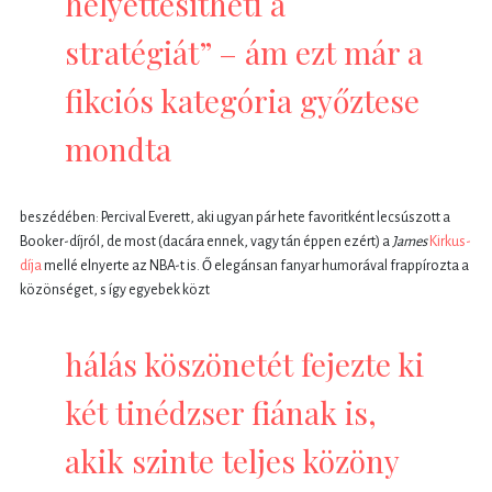
helyettesítheti a
stratégiát” – ám ezt már a
fikciós kategória győztese
mondta
beszédében: Percival Everett, aki ugyan pár hete favoritként lecsúszott a
Booker-díjról, de most (dacára ennek, vagy tán éppen ezért) a
James
Kirkus-
díja
mellé elnyerte az NBA-t is. Ő elegánsan fanyar humorával frappírozta a
közönséget, s így egyebek közt
hálás köszönetét fejezte ki
két tinédzser fiának is,
akik szinte teljes közöny