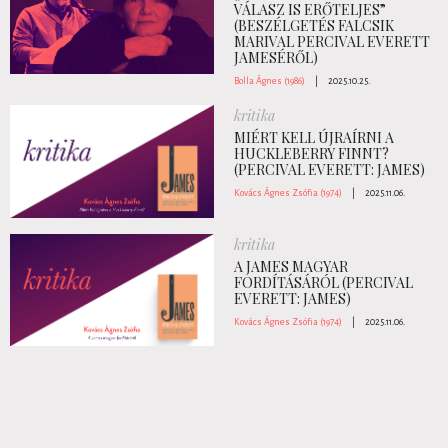
VÁLASZ IS ERŐTELJES”
(BESZÉLGETÉS FALCSIK
MARIVAL PERCIVAL EVERETT
JAMESÉRŐL)
Bolla Ágnes (1986)
|
2025.10.25.
kritika
MIÉRT KELL ÚJRAÍRNI A
HUCKLEBERRY FINNT?
(PERCIVAL EVERETT: JAMES)
Kovács Ágnes Zsófia (1974)
|
2025.11.06.
kritika
A JAMES MAGYAR
FORDÍTÁSÁRÓL (PERCIVAL
EVERETT: JAMES)
Kovács Ágnes Zsófia (1974)
|
2025.11.06.