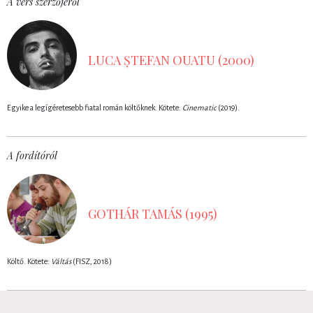
A vers szerzőjéről
LUCA ȘTEFAN OUATU (2000)
Egyike a legígéretesebb fiatal román költőknek. Kötete:
Cinematic
(2019).
A fordítóról
GOTHÁR TAMÁS (1995)
Költő. Kötete:
Váltás
(FISZ, 2018)