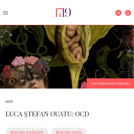
Fotó: https://www.flickr.com/
vers
LUCA ȘTEFAN OUATU: OCD
#román irodalom
#román nyelv