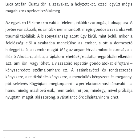
Luca Ştefan Ouatu töri a szavakat, a helyzeteket, ezzel együtt mégis
magabiztos nyelvvel szólal meg.
Az egyetlen félelme sem valódi félelem, inkább szorongás, holnappara. A
jövőre vonatkozik, és a múlt ki nem mondott, mégis gondosan számba vett
traumái táplálják. A bizonytalanság adott úgy kívül, mint belül, mikor a
felelősség elől a szabadba menekülne az ember, s ott a dermesztő
hideggel találja szembe magát. Még az anyaméh valamikori biztonsága is
illúzió. A kudarc, a hiba, a fájdalom lehetősége adott, megpróbálni elkerülni
azt, ami jön, vagy jöhet, a visszatérő repetitív gondolatokat elfojtani –
kényszeredett szélmalomharc ez. A számbavétel és rendszerezés
kényszere, a rejtőzködés kényszere, a menekülés kényszere és megannyi
pótcselekvés. Rágyújtani, megtorpanni – a perfekcionizmus hiábavaló –, a
hamu mindig máshová esik, nem tudni, mi jön, mindegy, mivel próbálja
nyugtatni magát, aki szorong, a váratlant előre elhárítani nem lehet.