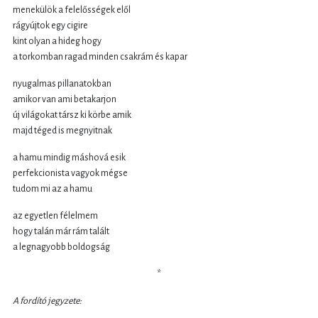
menekülök a felelősségek elől
rágyújtok egy cigire
kint olyan a hideg hogy
a torkomban ragad minden csakrám és kapar
nyugalmas pillanatokban
amikor van ami betakarjon
új világokat társz ki körbe amik
majd téged is megnyitnak
a hamu mindig máshová esik
perfekcionista vagyok mégse
tudom mi az a hamu
az egyetlen félelmem
hogy talán már rám talált
a legnagyobb boldogság
*
A fordító jegyzete: