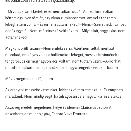
élő panaszból született ez az igaztalanság.
– Mi volt az, amit kértél, és én nem adtam oda? – Amikor kicsi voltam,
kértem egy ilyen tömlőt, egy olyan gumiabroncsot, amivel a tengeren
lebeghettem volna. – És én nem adtam neked? – Nem. – Szeretnéd, ha most
adnék egyet? – Nem, már nincs rá szükségem. – Milyen kár, hogy akkor nem
adtam neked!
Megkönyörült rajtam: – Nem emlékszel rá. Azért nem adtál, mert azt
mondtad, veszélyes volna a hullámokon lebegni, messze bevinnének a
tengerbe, és én még nagyon kicsi voltam, nem tudtam úszni. – Akkor hát
tudod: nem akartam megkockáztatni, hogy a tengerbe vessz. – Tudom.
Mégis megmaradt a fájdalom.
Az aranytoll messzire vitt minket. Jobbnak véltem itt megállni. És ennyiben
maradtunk. Nem mindig segít, ha túlságosan belemegyünk a részletekbe.
A szöveg eredeti megjelenési helye és ideje: in: Clarice Lispector: A
descoberta do mundo, 1984, Editora Nova Fronteira.