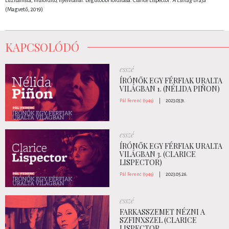
(Magvető, 2019)
KAPCSOLÓDÓ
esszé
ÍRÓNŐK EGY FÉRFIAK URALTA
VILÁGBAN 1. (NÉLIDA PIÑON)
Pál Ferenc (1949)
|
2023.03.31.
esszé
ÍRÓNŐK EGY FÉRFIAK URALTA
VILÁGBAN 3. (CLARICE
LISPECTOR)
Pál Ferenc (1949)
|
2023.05.26.
esszé
FARKASSZEMET NÉZNI A
SZFINXSZEL (CLARICE
LISPECTOR