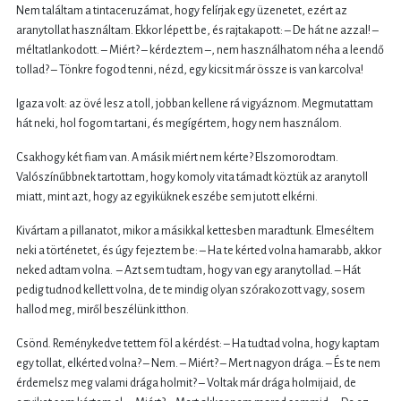
Nem találtam a tintaceruzámat, hogy felírjak egy üzenetet, ezért az
aranytollat használtam. Ekkor lépett be, és rajtakapott: – De hát ne azzal! –
méltatlankodott. – Miért? – kérdeztem –, nem használhatom néha a leendő
tollad? – Tönkre fogod tenni, nézd, egy kicsit már össze is van karcolva!
Igaza volt: az övé lesz a toll, jobban kellene rá vigyáznom. Megmutattam
hát neki, hol fogom tartani, és megígértem, hogy nem használom.
Csakhogy két fiam van. A másik miért nem kérte? Elszomorodtam.
Valószínűbbnek tartottam, hogy komoly vita támadt köztük az aranytoll
miatt, mint azt, hogy az egyiküknek eszébe sem jutott elkérni.
Kivártam a pillanatot, mikor a másikkal kettesben maradtunk. Elmeséltem
neki a történetet, és úgy fejeztem be: – Ha te kérted volna hamarabb, akkor
neked adtam volna. – Azt sem tudtam, hogy van egy aranytollad. – Hát
pedig tudnod kellett volna, de te mindig olyan szórakozott vagy, sosem
hallod meg, miről beszélünk itthon.
Csönd. Reménykedve tettem föl a kérdést: – Ha tudtad volna, hogy kaptam
egy tollat, elkérted volna? – Nem. – Miért? – Mert nagyon drága. – És te nem
érdemelsz meg valami drága holmit? – Voltak már drága holmijaid, de