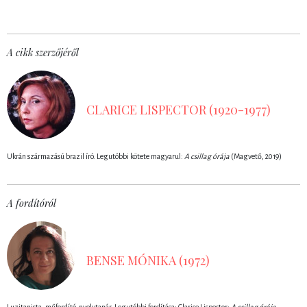
A cikk szerzőjéről
CLARICE LISPECTOR (1920-1977)
Ukrán származású brazil író. Legutóbbi kötete magyarul:
A csillag órája
(Magvető, 2019)
A fordítóról
BENSE MÓNIKA (1972)
Luzitanista, műfordító, nyelvtanár. Legutóbbi fordítása: Clarice Lispector:
A csillag órája