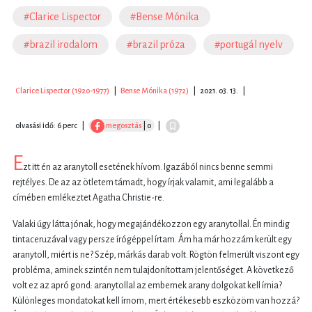
#Clarice Lispector
#Bense Mónika
#brazil irodalom
#brazil próza
#portugál nyelv
Clarice Lispector (1920-1977)
|
Bense Mónika (1972)
|
2021. 03. 13.
|
olvasási idő: 6 perc
|
megosztás
| 0
|
E
zt itt én az aranytoll esetének hívom. Igazából nincs benne semmi
rejtélyes. De az az ötletem támadt, hogy írjak valamit, ami legalább a
címében emlékeztet Agatha Christie-re.
Valaki úgy látta jónak, hogy megajándékozzon egy aranytollal. Én mindig
tintaceruzával vagy persze írógéppel írtam. Ám ha már hozzám került egy
aranytoll, miért is ne? Szép, márkás darab volt. Rögtön felmerült viszont egy
probléma, aminek szintén nem tulajdonítottam jelentőséget. A következő
volt ez az apró gond: aranytollal az embernek arany dolgokat kell írnia?
Különleges mondatokat kell írnom, mert értékesebb eszközöm van hozzá?