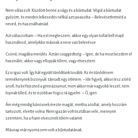
Nem válaszolt. Küzdött benne a vágy és a bűntudat. Végül a bűntudat
győzött, és minden lelkesedés nélkül azt javasolta: – Belevésethetnéd a
neved, és használhatnád.
Azt válaszoltam: – Ha ezt megteszem, akkor egy olyan tollat kell majd
használnod, amelyikbe másnak a neve van belevésve.
Csönd, magába merülés. Aztán csüggedtség: – Igen, de ha most kezdem el
használni, akkor vagy ellopják tőlem, vagy elvesztem.
Ez is igaz volt. Így hát együtt tűnődtünk tovább. Az én tűnődésem
termékenynek bizonyult: támadt egy ötletem. – Ide figyelj, akkor lesz a tiéd
a toll, ha befejezted a gimnáziumot, mert akkor már nagyobb leszel, nem
lopnak tőled, és te is jobban fogsz rá ügyelni. – Ó, igen.
Ám még mindig bűnösnek érezte magát, mintha a tollat, amely hozzám
tartozott, elvette volna. Nem igazán volt tisztában vele, mennyire
szeretem, ha a fiaim elvesznek tőlem valamit.
Másnap már nyoma sem volt a bűntudatának.