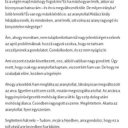
És a végén majd máshogy fogok írni? És ha máshogyan írnék, akkor az
bizonyosan hatna rám – és én is megváltoznék tőle. De milyen irányba?
Jobb lennék? És van egy másik kérdés is: az aranytollal Midász király
hibájába esnék, és mindenben, amit írnék, ott volna az arany ragyogó és
könyörtelen ridegsége?
Ám, ahogy mondtam, nem tulajdonítottam túl nagy jelentőséget ezeknek
az apró problémáknak: hozzá vagyok szokva, hogy ne tartsam
veszélyesnek a gondolatot. Gondolkodom, és ez nem nyűgöz le.
Ami viszont ezután következett, nos, abból valóban nagy gond lett. Úgy
esett, hogy csak egy aranytollat kaptam, viszont két fiam van. De hogy ne
szaladjak előre, kezdem a legelején.
Ahogy a kisebbik fiam meglátta az aranytollat, látványosan megváltozott
az arca. Egyetlen szót sem szólt, miután megvizsgálta a tollat. Az arcára a
leggyönyörűségesebb mohóság álarca ült ki. Egy szép dolog utáni
mohóság álarca. Csöndben ragyogott a szeme. Megértettem. Akarta az
aranytollat. Ilyen egyszerűen.
Segítettem hát neki: – Tudom, mi jár a fejedben, arra gondolsz, hogy ez a
toll végül a te kezedben fog kikötni.