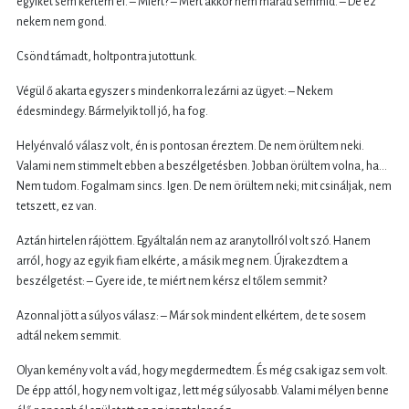
egyiket sem kértem el. – Miért? – Mert akkor nem marad semmid. – De ez
nekem nem gond.
Csönd támadt, holtpontra jutottunk.
Végül ő akarta egyszer s mindenkorra lezárni az ügyet: – Nekem
édesmindegy. Bármelyik toll jó, ha fog.
Helyénvaló válasz volt, én is pontosan éreztem. De nem örültem neki.
Valami nem stimmelt ebben a beszélgetésben. Jobban örültem volna, ha…
Nem tudom. Fogalmam sincs. Igen. De nem örültem neki; mit csináljak, nem
tetszett, ez van.
Aztán hirtelen rájöttem. Egyáltalán nem az aranytollról volt szó. Hanem
arról, hogy az egyik fiam elkérte, a másik meg nem. Újrakezdtem a
beszélgetést: – Gyere ide, te miért nem kérsz el tőlem semmit?
Azonnal jött a súlyos válasz: – Már sok mindent elkértem, de te sosem
adtál nekem semmit.
Olyan kemény volt a vád, hogy megdermedtem. És még csak igaz sem volt.
De épp attól, hogy nem volt igaz, lett még súlyosabb. Valami mélyen benne