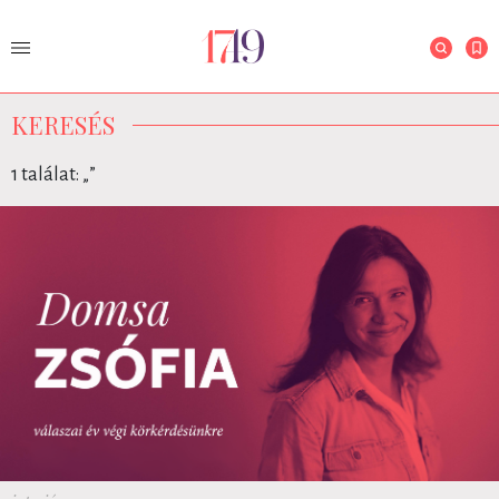
KERESÉS
1 találat: „
”