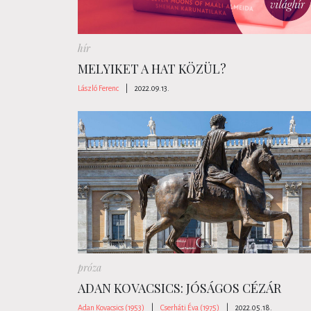
hír
MELYIKET A HAT KÖZÜL?
László Ferenc
|
2022.09.13.
próza
ADAN KOVACSICS: JÓSÁGOS CÉZÁR
Adan Kovacsics (1953)
|
Cserháti Éva (1975)
|
2022.05.18.