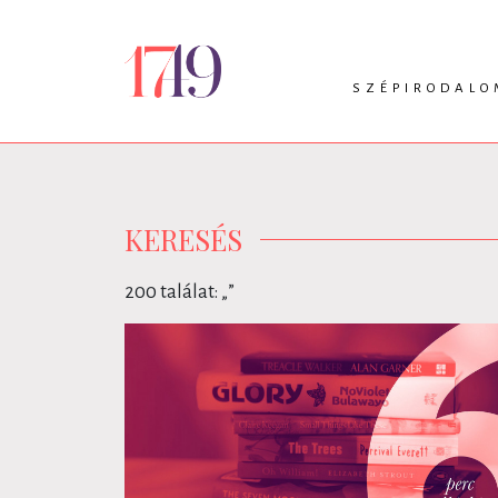
SZÉPIRODALO
INTRO
VERS
PRÓZA
DRÁMA
KERESÉS
200 találat: „
”