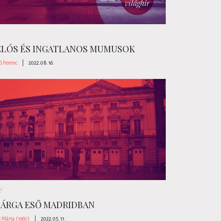
LÓS ÉS INGATLANOS MUMUSOK
ó Ferenc
|
2022.08.16.
é
SÁRGA ESŐ MADRIDBAN
 Márta (1960)
|
2022.05.11.