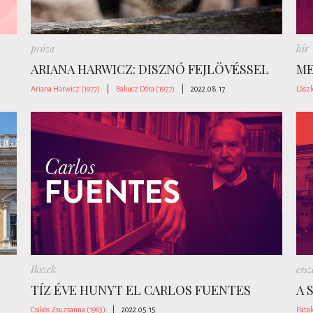
próza
hír
ARIANA HARWICZ: DISZNÓ FEJLÖVÉSSEL
ME
Ariana Harwicz (1977)
|
Bakucz Dóra (1977)
|
2022.08.17.
Lászl
Ikszek
essz
TÍZ ÉVE HUNYT EL CARLOS FUENTES
A 
Csikós Zsuzsanna (1963)
|
2022.05.15.
Patak