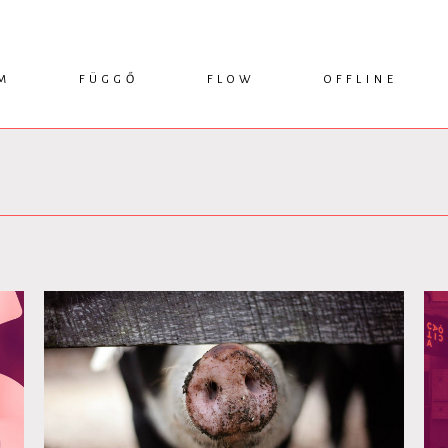
M
FÜGGŐ
FLOW
OFFLINE
ESSZÉ
HÍR
1749 KÖNYVEK
KRITIKA
INTERJÚ
RENDEZVÉNYEK
TANULMÁNY
MŰHELYNAPLÓ
PODCAST
IKSZEK
TOPLISTA