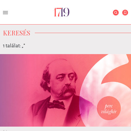
KERESÉS
1 találat: „
”