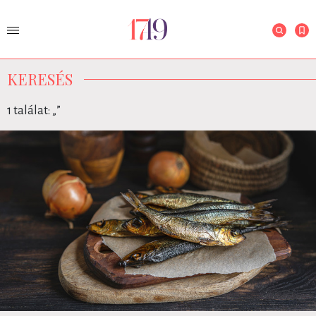
KERESÉS
1 találat: „
”