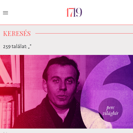
KERESÉS
259 találat: „
”