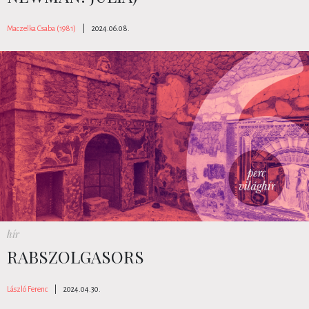
Maczelka Csaba (1981)
|
2024.06.08.
hír
RABSZOLGASORS
László Ferenc
|
2024.04.30.