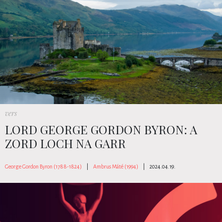
vers
LORD GEORGE GORDON BYRON: A
ZORD LOCH NA GARR
George Gordon Byron (1788-1824)
|
Ambrus Máté (1994)
|
2024.04.19.