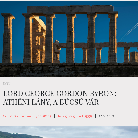
vers
LORD GEORGE GORDON BYRON:
ATHÉNI LÁNY, A BÚCSÚ VÁR
George Gordon Byron (1788-1824)
|
Ballagi Zsigmond (1935)
|
2024.04.22.