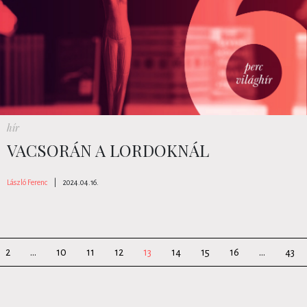
hír
VACSORÁN A LORDOKNÁL
László Ferenc
|
2024.04.16.
2
...
10
11
12
13
14
15
16
...
43