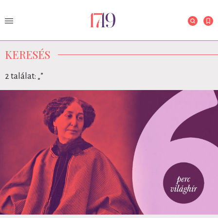
KERESÉS
2 találat: „
”