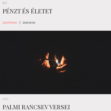
hír
PÉNZT ÉS ÉLETET
László Ferenc
|
2026.06.09.
vers
PALMI RANCSEV VERSEI