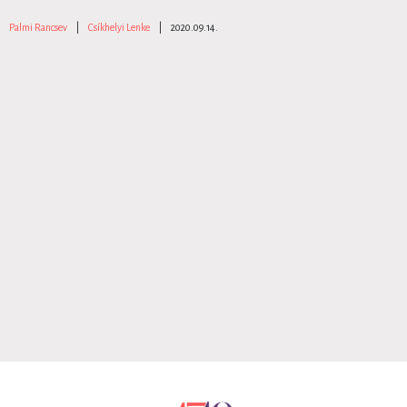
Palmi Rancsev
|
Csíkhelyi Lenke
|
2020.09.14.