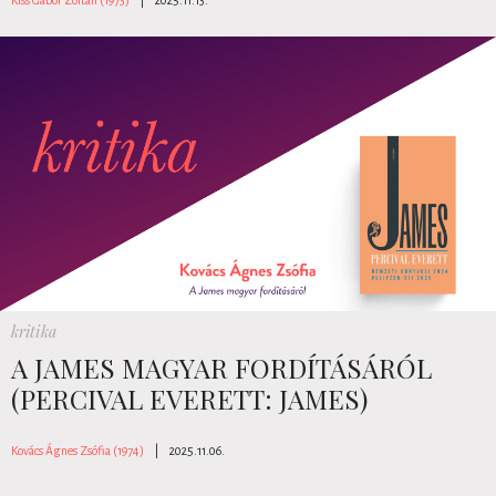
Kiss Gábor Zoltán (1973)
|
2025.11.13.
kritika
A JAMES MAGYAR FORDÍTÁSÁRÓL
(PERCIVAL EVERETT: JAMES)
Kovács Ágnes Zsófia (1974)
|
2025.11.06.