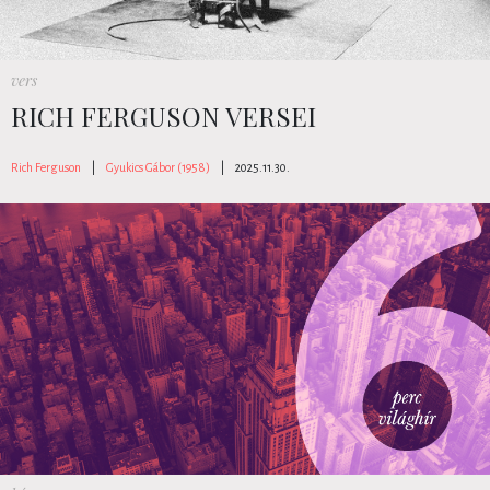
vers
RICH FERGUSON VERSEI
Rich Ferguson
|
Gyukics Gábor (1958)
|
2025.11.30.