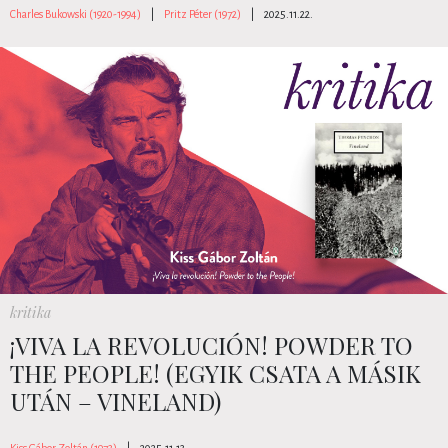
Charles Bukowski (1920-1994)
|
Pritz Péter (1972)
|
2025.11.22.
kritika
¡VIVA LA REVOLUCIÓN! POWDER TO
THE PEOPLE! (EGYIK CSATA A MÁSIK
UTÁN – VINELAND)