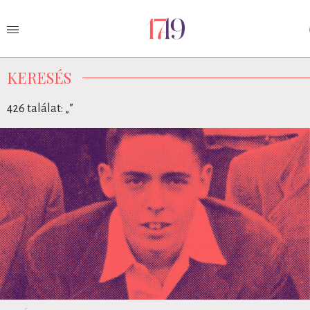
KERESÉS
426 találat: „
”